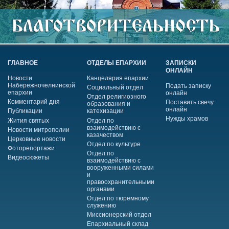
ГЛАВНОЕ
ОТДЕЛЫ ЕПАРХИИ
ЗАПИСКИ
ОНЛАЙН
Новости
Канцелярия епархии
Набережночелнинской
Подать записку
Социальный отдел
епархии
онлайн
Отдел религиозного
Комментарий дня
Поставить свечу
образования и
онлайн
Публикации
катехизации
Нужды храмов
Жития святых
Отдел по
взаимодействию с
Новости митрополии
казачеством
Церковные новости
Отдел по культуре
Фоторепортажи
Отдел по
Видеосюжеты
взаимодействию с
вооруженными силами
и
правоохранительными
органами
Отдел по тюремному
служению
Миссионерский отдел
Епархиальный склад