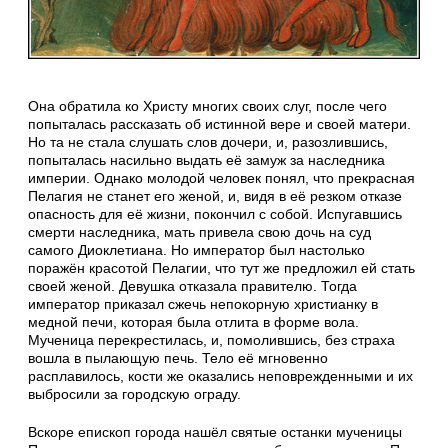
Она обратила ко Христу многих своих слуг, после чего
попыталась рассказать об истинной вере и своей матери.
Но та не стала слушать слов дочери, и, разозлившись,
попыталась насильно выдать её замуж за наследника
империи. Однако молодой человек понял, что прекрасная
Пелагия не станет его женой, и, видя в её резком отказе
опасность для её жизни, покончил с собой. Испугавшись
смерти наследника, мать привела свою дочь на суд
самого Диоклетиана. Но император был настолько
поражён красотой Пелагии, что тут же предложил ей стать
своей женой. Девушка отказала правителю. Тогда
император приказал сжечь непокорную христианку в
медной печи, которая была отлита в форме вола.
Мученица перекрестилась, и, помолившись, без страха
вошла в пылающую печь. Тело её мгновенно
расплавилось, кости же оказались неповрежденными и их
выбросили за городскую ограду.
Вскоре епископ города нашёл святые останки мученицы