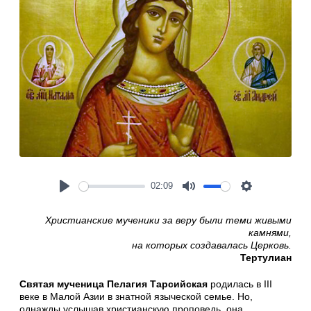
02:09
Play
Mute
Settings
Христианские мученики за веру были теми живыми
камнями,
на которых создавалась Церковь.
Тертулиан
Святая мученица Пелагия Тарсийская
родилась в III
веке в Малой Азии в знатной языческой семье. Но,
однажды услышав христианскую проповедь, она