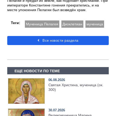
Пелагии и предал их земле, как подобает христианке. При
императоре Константине гонения прекратились, и на
месте упокоения Пелагии был возведён храм.
Теги:
Мученица Пелагея
Диоклетиан
мученица
Все новости раздела
ЕЩЕ НОВОСТИ ПО ТЕМЕ
06.08.2026
Святая Христина, мученица (ок.
300)
30.07.2026
Великомученица Марина