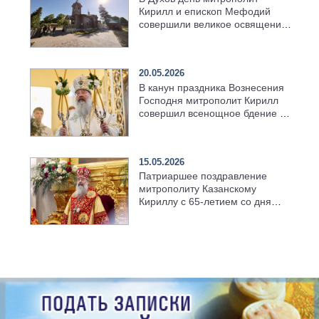
Кирилл и епископ Мефодий
совершили великое освящение
возрождённого Троицкого
храма в селе Верхний Багряж
20.05.2026
В канун праздника Вознесения
Господня митрополит Кирилл
совершил всенощное бдение в
храме Казанской духовной
семинарии
15.05.2026
Патриаршее поздравление
митрополиту Казанскому
Кириллу с 65-летием со дня
рождения