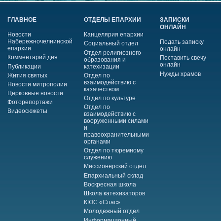
ГЛАВНОЕ
ОТДЕЛЫ ЕПАРХИИ
ЗАПИСКИ
ОНЛАЙН
Новости
Канцелярия епархии
Набережночелнинской
Подать записку
Социальный отдел
епархии
онлайн
Отдел религиозного
Комментарий дня
Поставить свечу
образования и
онлайн
Публикации
катехизации
Нужды храмов
Жития святых
Отдел по
взаимодействию с
Новости митрополии
казачеством
Церковные новости
Отдел по культуре
Фоторепортажи
Отдел по
Видеосюжеты
взаимодействию с
вооруженными силами
и
правоохранительными
органами
Отдел по тюремному
служению
Миссионерский отдел
Епархиальный склад
Воскресная школа
Школа катехизаторов
КЮС «Спас»
Молодежный отдел
Информационный