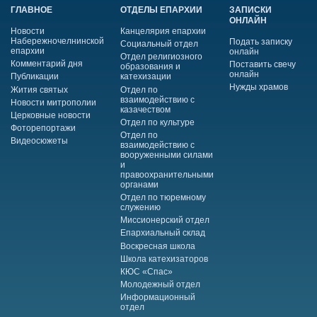
ГЛАВНОЕ
ОТДЕЛЫ ЕПАРХИИ
ЗАПИСКИ
ОНЛАЙН
Новости
Канцелярия епархии
Набережночелнинской
Подать записку
Социальный отдел
епархии
онлайн
Отдел религиозного
Комментарий дня
Поставить свечу
образования и
онлайн
Публикации
катехизации
Нужды храмов
Жития святых
Отдел по
взаимодействию с
Новости митрополии
казачеством
Церковные новости
Отдел по культуре
Фоторепортажи
Отдел по
Видеосюжеты
взаимодействию с
вооруженными силами
и
правоохранительными
органами
Отдел по тюремному
служению
Миссионерский отдел
Епархиальный склад
Воскресная школа
Школа катехизаторов
КЮС «Спас»
Молодежный отдел
Информационный
отдел