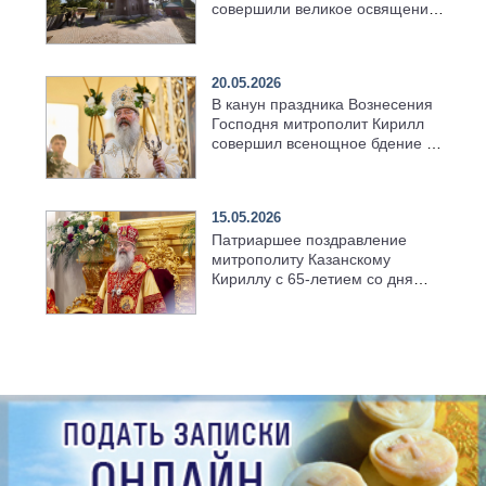
совершили великое освящение
возрождённого Троицкого
храма в селе Верхний Багряж
20.05.2026
В канун праздника Вознесения
Господня митрополит Кирилл
совершил всенощное бдение в
храме Казанской духовной
семинарии
15.05.2026
Патриаршее поздравление
митрополиту Казанскому
Кириллу с 65-летием со дня
рождения