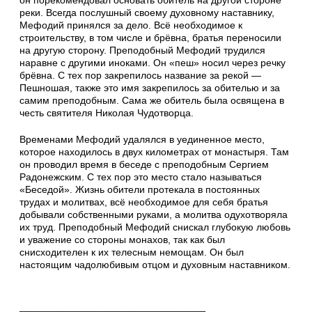
он порекомендовал основать обитель на другой стороне
реки. Всегда послушный своему духовному наставнику,
Мефодий принялся за дело. Всё необходимое к
строительству, в том числе и брёвна, братья переносили
на другую сторону. Преподобный Мефодий трудился
наравне с другими иноками. Он «пеш» носил через речку
брёвна. С тех пор закрепилось название за рекой —
Пешношая, также это имя закрепилось за обителью и за
самим преподобным. Сама же обитель была освящена в
честь святителя Николая Чудотворца.
Временами Мефодий удалялся в уединенное место,
которое находилось в двух километрах от монастыря. Там
он проводил время в беседе с преподобным Сергием
Радонежским. С тех пор это место стало называться
«Беседой». Жизнь обители протекала в постоянных
трудах и молитвах, всё необходимое для себя братья
добывали собственными руками, а молитва одухотворяла
их труд. Преподобный Мефодий снискал глубокую любовь
и уважение со стороны монахов, так как был
снисходителен к их телесным немощам. Он был
настоящим чадолюбивым отцом и духовным наставником.