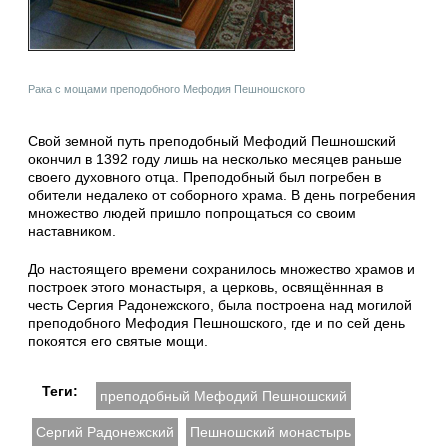
Рака с мощами преподобного Мефодия Пешношского
Свой земной путь преподобный Мефодий Пешношский
окончил в 1392 году лишь на несколько месяцев раньше
своего духовного отца. Преподобный был погребен в
обители недалеко от соборного храма. В день погребения
множество людей пришло попрощаться со своим
наставником.
До настоящего времени сохранилось множество храмов и
построек этого монастыря, а церковь, освящённная в
честь Сергия Радонежского, была построена над могилой
преподобного Мефодия Пешношского, где и по сей день
покоятся его святые мощи.
Теги:
преподобный Мефодий Пешношский
Сергий Радонежский
Пешношский монастырь