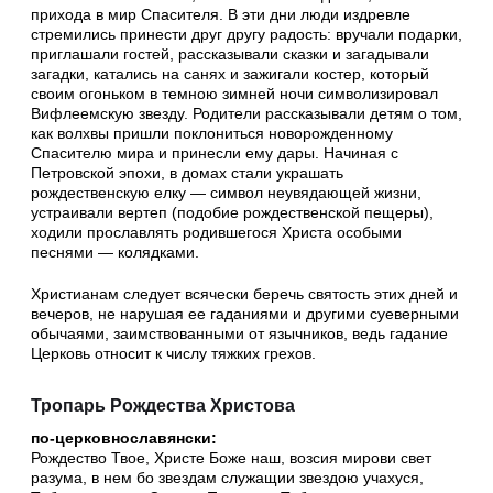
прихода в мир Спасителя. В эти дни люди издревле
стремились принести друг другу радость: вручали подарки,
приглашали гостей, рассказывали сказки и загадывали
загадки, катались на санях и зажигали костер, который
своим огоньком в темною зимней ночи символизировал
Вифлеемскую звезду. Родители рассказывали детям о том,
как волхвы пришли поклониться новорожденному
Спасителю мира и принесли ему дары. Начиная с
Петровской эпохи, в домах стали украшать
рождественскую елку — символ неувядающей жизни,
устраивали вертеп (подобие рождественской пещеры),
ходили прославлять родившегося Христа особыми
песнями — колядками.
Христианам следует всячески беречь святость этих дней и
вечеров, не нарушая ее гаданиями и другими суеверными
обычаями, заимствованными от язычников, ведь гадание
Церковь относит к числу тяжких грехов.
Тропарь Рождества Христова
по-церковнославянски:
Рождество Твое, Христе Боже наш, возсия мирови свет
разума, в нем бо звездам служащии звездою учахуся,