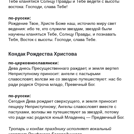
Тебе кланятися Солнцу Правды и Тебе ведети с высоты
востока: Господи, слава Тебе!
по-русски:
Рождение Твое, Христе Боже наш, источило миру свет
ведения: ибо те, кто служили звездам, звездой были
научены кланяться Тебе, Солнцу Правды, и познавать
Тебя, Восток с высоты. Господи, слава Тебе.
Кондак Рождества Христова
по-церковнославянски:
Дева днесь Пресущественнаго раждает, и земля вертеп
Неприступному приносит: ангели с пастырьми
славословят, волсви же со звездою путешествуют: нас бо
ради родися Отроча младо, Превечный Бог.
по-русски:
Сегодня Дева рождает сверхсущего, и земля приносит
пещеру Неприступному; Ангелы славословят вместе с
пастухами, волхвы же путешествуют за звездой, потому
что ради нас родился юный Младенец — Предвечный Бог.
Тропарь и кондак празднику исполняет вокальный
квартет Раифского Богородицкого