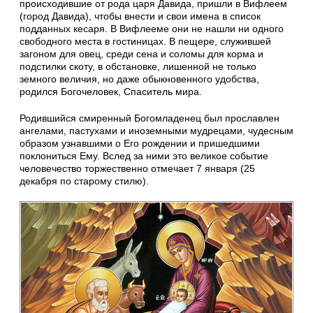
происходившие от рода царя Давида, пришли в Вифлеем
(город Давида), чтобы внести и свои имена в список
подданных кесаря. В Вифлееме они не нашли ни одного
свободного места в гостиницах. В пещере, служившей
загоном для овец, среди сена и соломы для корма и
подстилки скоту, в обстановке, лишенной не только
земного величия, но даже обыкновенного удобства,
родился Богочеловек, Спаситель мира.
Родившийся смиренный Богомладенец был прославлен
ангелами, пастухами и иноземными мудрецами, чудесным
образом узнавшими о Его рождении и пришедшими
поклониться Ему. Вслед за ними это великое событие
человечество торжественно отмечает 7 января (25
декабря по старому стилю).