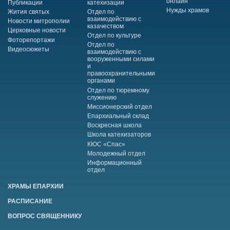
онлайн
Публикации
катехизации
Нужды храмов
Жития святых
Отдел по
взаимодействию с
Новости митрополии
казачеством
Церковные новости
Отдел по культуре
Фоторепортажи
Отдел по
Видеосюжеты
взаимодействию с
вооруженными силами
и
правоохранительными
органами
Отдел по тюремному
служению
Миссионерский отдел
Епархиальный склад
Воскресная школа
Школа катехизаторов
КЮС «Спас»
Молодежный отдел
Информационный
отдел
ХРАМЫ ЕПАРХИИ
РАСПИСАНИЕ
ВОПРОС СВЯЩЕННИКУ