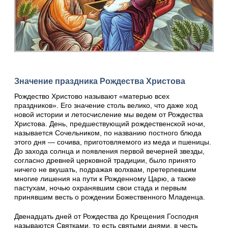
Значение праздника Рождества Христова
Рождество Христово называют «матерью всех
праздников». Его значение столь велико, что даже ход
новой истории и летосчисление мы ведем от Рождества
Христова. День, предшествующий рождественской ночи,
называется Сочельником, по названию постного блюда
этого дня — сочива, приготовляемого из меда и пшеницы.
До захода солнца и появления первой вечерней звезды,
согласно древней церковной традиции, было принято
ничего не вкушать, подражая волхвам, претерпевшим
многие лишения на пути к Рожденному Царю, а также
пастухам, ночью охранявшим свои стада и первым
принявшим весть о рождении Божественного Младенца.
Двенадцать дней от Рождества до Крещения Господня
называются Святками, то есть святыми днями, в честь