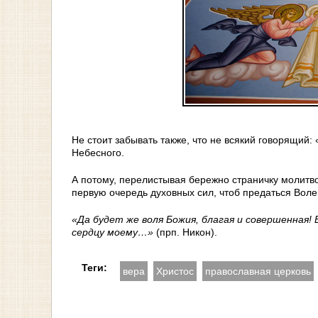
Не стоит забывать также, что не всякий говорящий
Небесного.
А потому, перелистывая бережно страничку молитво
первую очередь духовных сил, чтоб предаться Воле
«Да будет же воля Божия, благая и совершенная! 
сердцу моему…»
(прп. Никон).
Теги:
вера
Христос
православная церковь