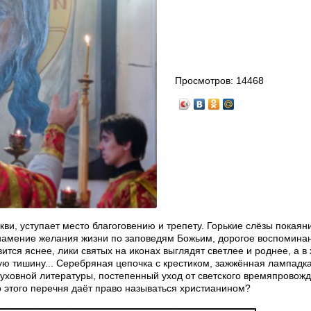
Просмотров:
14468
ви, уступает место благоговению и трепету. Горькие слёзы покаян
намение желания жизни по заповедям Божьим, дорогое воспомина
тся яснее, лики святых на иконах выглядят светлее и роднее, а в
ую тишину... Серебряная цепочка с крестиком, зажжённая лампадк
уховной литературы, постепенный уход от светского времяпровож
о этого перечня даёт право называться христианином?