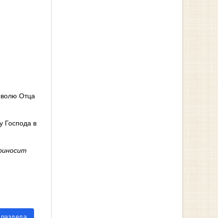
й волю Отца
у Господа в
приносит
 раздела