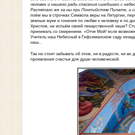
человек и нашего ради спасения сшедшаго с небе
Распятаго же за ны при Понтийстем Пилате, и с
поём мы в строчках Символа веры на Литургии, пер
земные муки и гонения по любви к человеку и по д
Христом, не испьём своей лекарственной чаши? Сто
принимать со смирением. «Отче Мой! если возможно,
Учитель наш Небесный в Гефсиманском саду незадол
наш...
Так не стоит забывать об этом, ни в радости, ни в
проявления счастья для души человеческой.