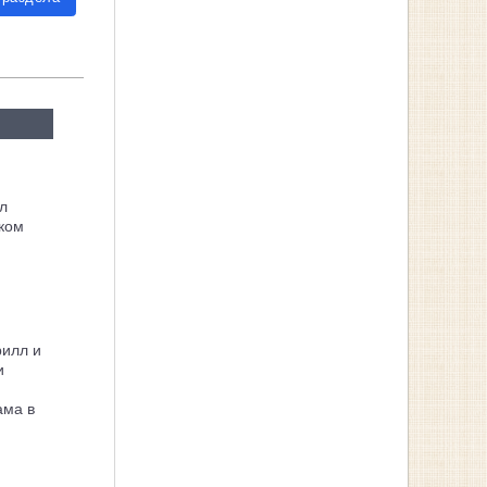
л
ком
рилл и
и
ама в