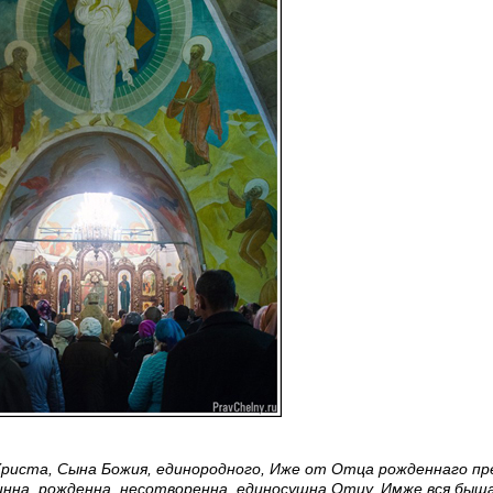
Христа, Сына Божия, единородного, Иже от Отца рожденнаго пр
нна, рожденна, несотворенна, единосущна Отцу, Имже вся быша