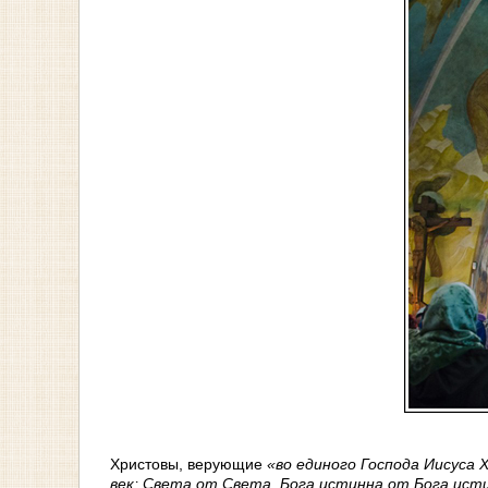
Христовы, верующие
«во единого Господа Иисуса 
век; Света от Света, Бога истинна от Бога исти