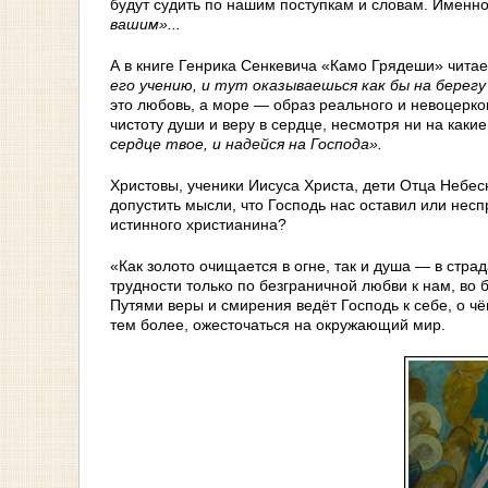
будут судить по нашим поступкам и словам. Именно
вашим»...
А в книге Генрика Сенкевича «Камо Грядеши» чита
его учению, и тут оказываешься как бы на бере
это любовь, а море — образ реального и невоцерко
чистоту души и веру в сердце, несмотря ни на каки
сердце твое, и надейся на Господа».
Христовы, ученики Иисуса Христа, дети Отца Небесн
допустить мысли, что Господь нас оставил или не
истинного христианина?
«Как золото очищается в огне, так и душа — в стр
трудности только по безграничной любви к нам, во 
Путями веры и смирения ведёт Господь к себе, о чё
тем более, ожесточаться на окружающий мир.