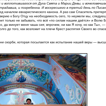
с и воплотившагося от Духа Свята и Марии Девы, и вочеловечша
традавша, и погребенна. И воскресшего в третий день по Писа
ед началом евхаристического канона. А раз сам Спаситель претер
оверию к Богу Отцу на необходимость сего, то неужели мы, следую
ит только не забывать, что всё «по силам нашим даётся» и Волю 
 да минует меня чаша сия; впрочем, ни как Я хочу, но как Ты», —
го до того, как возложит на плечи Крест распятия Своего во спас
о дни скорби, которая посылается как испытание нашей веры — высш