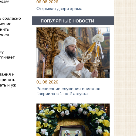
елам
06.08.2026
Открывая двери храма
 согласно
ПОПУЛЯРНЫЕ НОВОСТИ
учение —
анить
ется
ку
тличает
тания и
принять.
01.08.2026
ать и уж
Расписание служения епископа
Гавриила с 1 по 2 августа