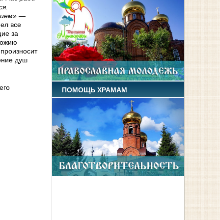
ся.
нием»
—
пел все
щие за
Божию
 произносит
ение душ
его
ПОМОЩЬ ХРАМАМ