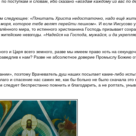
 по поступкам и словам, ибо сказано «
воздам каждому из вас по д
ем следующее: «
Почитать Христа недостаточно, надо ещё жить
гу моря, которое тебе велят перейти пешком».
И если Иисусово 
влённого мира, то истинного христианина Господь призывает сохр
е житейские невзгоды.
«Надейся на Господа, мужайся, и да укрепля
ого и Царя всего земного, разве мы имеем право хоть на секундоч
справедлив к нам? Разве не абсолютное доверие Промыслу Божию о
адании», поэтому Врачеватель душ наших посылает какие-либо испы
благо и спасение нас самих же, как бы больно не было сначала это 
м следует беспрестанно помнить и благодарить, а не роптать, уныв