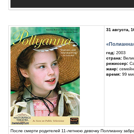
31 августа, 1
«Полианна
год:
2003
страна:
Вели
режиссер:
Са
жанр:
семей
время:
99 мин
После смерти родителей 11-летнюю девочку Поллианну забра