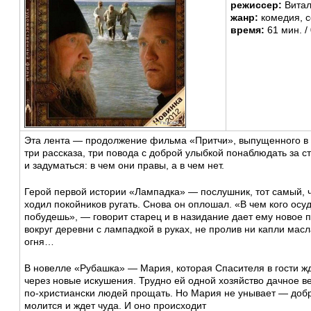
режиссер:
Вита
жанр:
комедия, 
время:
61 мин. /
Эта лента — продолжение фильма «Притчи», выпущенного в 2
три рассказа, три повода с доброй улыбкой понаблюдать за 
и задуматься: в чем они правы, а в чем нет.
Герой первой истории «Лампадка» — послушник, тот самый, 
ходил покойников ругать. Снова он оплошал. «В чем кого осу
побудешь», — говорит старец и в назидание дает ему новое 
вокруг деревни с лампадкой в руках, не пролив ни капли масл
огня…
В новелле «Рубашка» — Мария, которая Спасителя в гости ж
через новые искушения. Трудно ей одной хозяйство дачное ве
по-христиански людей прощать. Но Мария не унывает — добр
молится и ждет чуда. И оно происходит