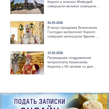
Кирилл и епископ Мефодий
совершили великое освящение
возрождённого Троицкого
храма в селе Верхний Багряж
20.05.2026
В канун праздника Вознесения
Господня митрополит Кирилл
совершил всенощное бдение в
храме Казанской духовной
семинарии
15.05.2026
Патриаршее поздравление
митрополиту Казанскому
Кириллу с 65-летием со дня
рождения