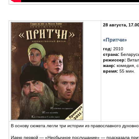
28 августа, 17.0
«Притчи»
год:
2010
страна:
Беларус
режиссер:
Вита
жанр:
комедия, 
время:
55 мин.
В основу сюжета легли три истории из православного духовно
Идею первой — «Необычное послушание» — подсказала прит