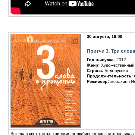
30 августа, 18.00
Притчи 3. Три слов
Год выпуска:
2012
Жанр:
Художественный
Страна:
Белоруссия
Продолжительность:
6
Режиссер:
монахиня Ио
Вышла в свет третья трилогия полюбившегося зрителю цикла