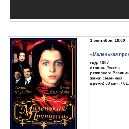
1 сентября, 10.00
«Маленькая при
год:
1997
страна:
Россия
режиссер:
Владими
жанр:
семейный
время:
88 мин. / 01