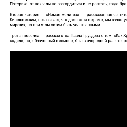
Патерика: от похвалы не возгордиться и не роптать, когда бра
Вторая история — «Немая молитва», — рассказанная святи
Кинешемским, показывает, что даже стоя в храме, мы зачаст
мирских, но при этом хотим быть услышанными.
Третья новелла — рассказ отца Павла Груздева о том, «Как Хр
ходил», но, облаченный в земное, был в очередной раз отверг