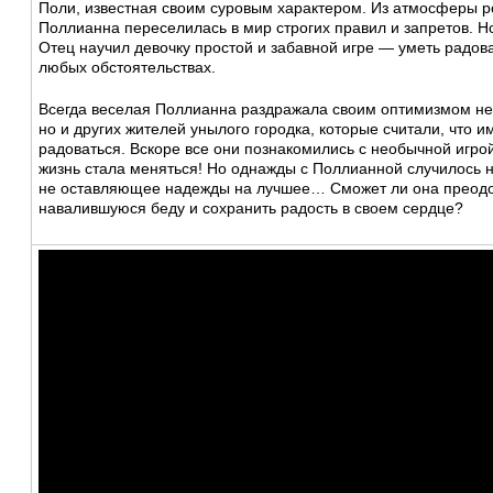
Поли, известная своим суровым характером. Из атмосферы 
Поллианна переселилась в мир строгих правил и запретов. Но
Отец научил девочку простой и забавной игре — уметь радов
любых обстоятельствах.
Всегда веселая Поллианна раздражала своим оптимизмом не 
но и других жителей унылого городка, которые считали, что и
радоваться. Вскоре все они познакомились с необычной игро
жизнь стала меняться! Но однажды с Поллианной случилось н
не оставляющее надежды на лучшее… Сможет ли она преод
навалившуюся беду и сохранить радость в своем сердце?