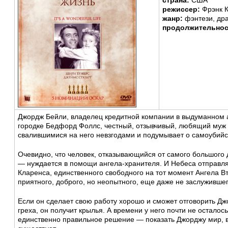
страна:
США
режиссер:
Фрэнк 
жанр:
фэнтези, др
продолжительно
Джордж Бейли, владелец кредитной компании в выдуманном
городке Бедфорд Фоллс, честный, отзывчивый, любящий муж 
свалившимися на него невзгодами и подумывает о самоубийс
Очевидно, что человек, отказывающийся от самого большого
— нуждается в помощи ангела-хранителя. И Небеса отправля
Кларенса, единственного свободного на тот момент Ангела Вт
приятного, доброго, но неопытного, еще даже не заслужившег
Если он сделает свою работу хорошо и сможет отговорить Дж
греха, он получит крылья. А времени у него почти не остало
единственно правильное решение — показать Джорджу мир, в