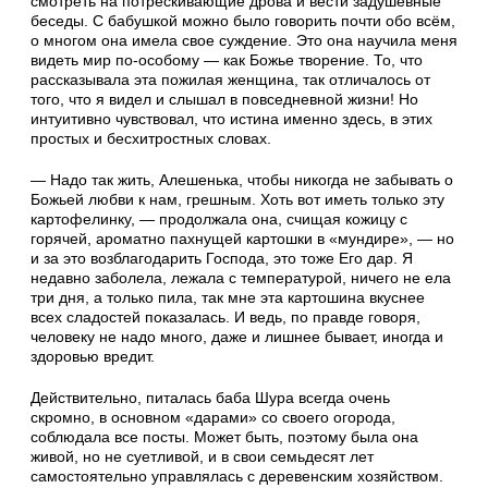
смотреть на потрескивающие дрова и вести задушевные
беседы. С бабушкой можно было говорить почти обо всём,
о многом она имела свое суждение. Это она научила меня
видеть мир по-особому — как Божье творение. То, что
рассказывала эта пожилая женщина, так отличалось от
того, что я видел и слышал в повседневной жизни! Но
интуитивно чувствовал, что истина именно здесь, в этих
простых и бесхитростных словах.
— Надо так жить, Алешенька, чтобы никогда не забывать о
Божьей любви к нам, грешным. Хоть вот иметь только эту
картофелинку, — продолжала она, счищая кожицу с
горячей, ароматно пахнущей картошки в «мундире», — но
и за это возблагодарить Господа, это тоже Его дар. Я
недавно заболела, лежала с температурой, ничего не ела
три дня, а только пила, так мне эта картошина вкуснее
всех сладостей показалась. И ведь, по правде говоря,
человеку не надо много, даже и лишнее бывает, иногда и
здоровью вредит.
Действительно, питалась баба Шура всегда очень
скромно, в основном «дарами» со своего огорода,
соблюдала все посты. Может быть, поэтому была она
живой, но не суетливой, и в свои семьдесят лет
самостоятельно управлялась с деревенским хозяйством.