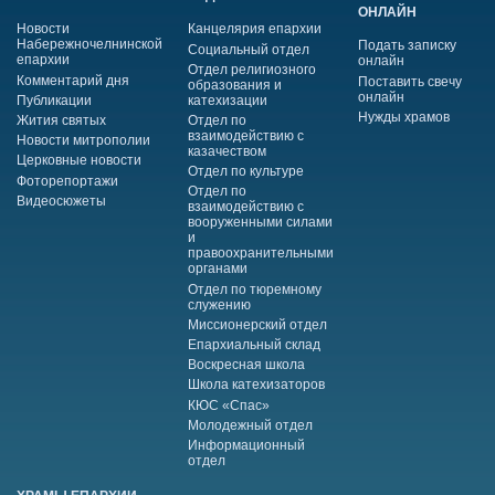
ОНЛАЙН
Новости
Канцелярия епархии
Набережночелнинской
Подать записку
Социальный отдел
епархии
онлайн
Отдел религиозного
Комментарий дня
Поставить свечу
образования и
онлайн
Публикации
катехизации
Нужды храмов
Жития святых
Отдел по
взаимодействию с
Новости митрополии
казачеством
Церковные новости
Отдел по культуре
Фоторепортажи
Отдел по
Видеосюжеты
взаимодействию с
вооруженными силами
и
правоохранительными
органами
Отдел по тюремному
служению
Миссионерский отдел
Епархиальный склад
Воскресная школа
Школа катехизаторов
КЮС «Спас»
Молодежный отдел
Информационный
отдел