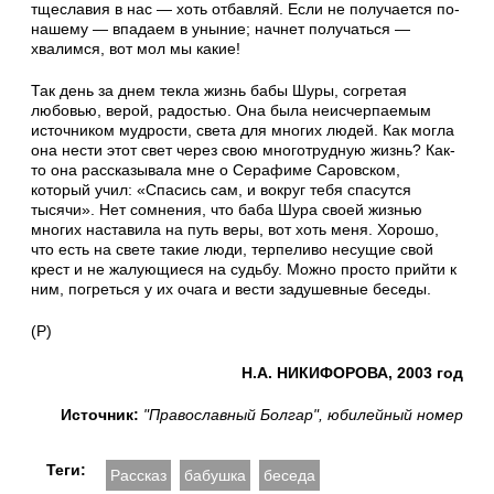
тщеславия в нас — хоть отбавляй. Если не получается по-
нашему — впадаем в уныние; начнет получаться —
хвалимся, вот мол мы какие!
Так день за днем текла жизнь бабы Шуры, согретая
любовью, верой, радостью. Она была неисчерпаемым
источником мудрости, света для многих людей. Как могла
она нести этот свет через свою многотрудную жизнь? Как-
то она рассказывала мне о Серафиме Саровском,
который учил: «Спасись сам, и вокруг тебя спасутся
тысячи». Нет сомнения, что баба Шура своей жизнью
многих наставила на путь веры, вот хоть меня. Хорошо,
что есть на свете такие люди, терпеливо несущие свой
крест и не жалующиеся на судьбу. Можно просто прийти к
ним, погреться у их очага и вести задушевные беседы.
(Р)
Н.А. НИКИФОРОВА, 2003 год
Источник:
"Православный Болгар", юбилейный номер
Теги:
Рассказ
бабушка
беседа