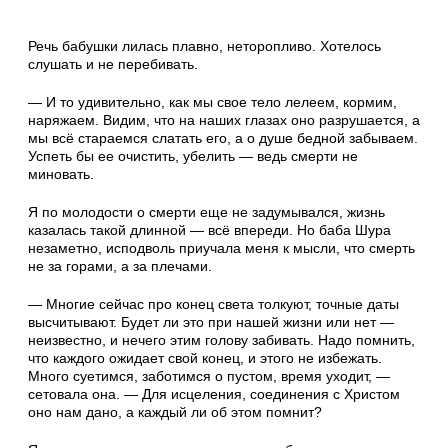
Речь бабушки лилась плавно, неторопливо. Хотелось
слушать и не перебивать.
— И то удивительно, как мы свое тело лелеем, кормим,
наряжаем. Видим, что на наших глазах оно разрушается, а
мы всё стараемся слатать его, а о душе бедной забываем.
Успеть бы ее очистить, убелить — ведь смерти не
миновать.
Я по молодости о смерти еще не задумывался, жизнь
казалась такой длинной — всё впереди. Но баба Шура
незаметно, исподволь приучала меня к мысли, что смерть
не за горами, а за плечами.
— Многие сейчас про конец света толкуют, точные даты
высчитывают. Будет ли это при нашей жизни или нет —
неизвестно, и нечего этим голову забивать. Надо помнить,
что каждого ожидает свой конец, и этого не избежать.
Много суетимся, заботимся о пустом, время уходит, —
сетовала она. — Для исцеления, соединения с Христом
оно нам дано, а каждый ли об этом помнит?