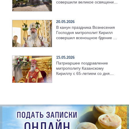
совершили великое освящение
возрождённого Троицкого
храма в селе Верхний Багряж
20.05.2026
В канун праздника Вознесения
Господня митрополит Кирилл
совершил всенощное бдение в
храме Казанской духовной
семинарии
15.05.2026
Патриаршее поздравление
митрополиту Казанскому
Кириллу с 65-летием со дня
рождения