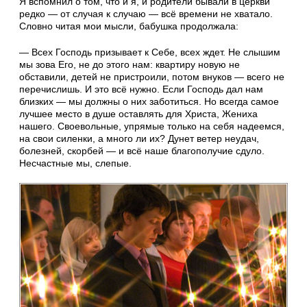
Я вспомнил о том, что и я, и родители бывали в церкви
редко — от случая к случаю — всё времени не хватало.
Словно читая мои мысли, бабушка продолжала:
— Всех Господь призывает к Себе, всех ждет. Не слышим
мы зова Его, не до этого нам: квартиру новую не
обставили, детей не пристроили, потом внуков — всего не
перечислишь. И это всё нужно. Если Господь дал нам
близких — мы должны о них заботиться. Но всегда самое
лучшее место в душе оставлять для Христа, Жениха
нашего. Своевольные, упрямые только на себя надеемся,
на свои силенки, а много ли их? Дунет ветер неудач,
болезней, скорбей — и всё наше благополучие сдуло.
Несчастные мы, слепые.