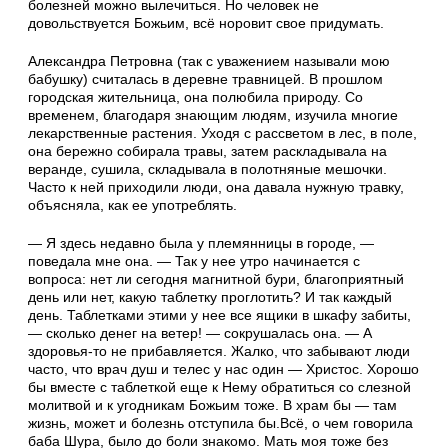
болезней можно вылечиться. Но человек не
довольствуется Божьим, всё норовит свое придумать.
Александра Петровна (так с уважением называли мою
бабушку) считалась в деревне травницей. В прошлом
городская жительница, она полюбила природу. Со
временем, благодаря знающим людям, изучила многие
лекарственные растения. Уходя с рассветом в лес, в поле,
она бережно собирала травы, затем раскладывала на
веранде, сушила, складывала в полотняные мешочки.
Часто к ней приходили люди, она давала нужную травку,
объясняла, как ее употреблять.
— Я здесь недавно была у племянницы в городе, —
поведала мне она. — Так у нее утро начинается с
вопроса: нет ли сегодня магнитной бури, благоприятный
день или нет, какую таблетку проглотить? И так каждый
день. Таблетками этими у нее все ящики в шкафу забиты,
— сколько денег на ветер! — сокрушалась она. — А
здоровья-то не прибавляется. Жалко, что забывают люди
часто, что врач душ и телес у нас один — Христос. Хорошо
бы вместе с таблеткой еще к Нему обратиться со слезной
молитвой и к угодникам Божьим тоже. В храм бы — там
жизнь, может и болезнь отступила бы.Всё, о чем говорила
баба Шура, было до боли знакомо. Мать моя тоже без