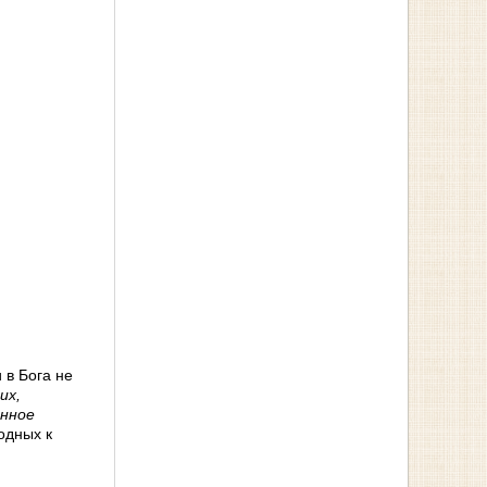
 в Бога не
их,
енное
одных к