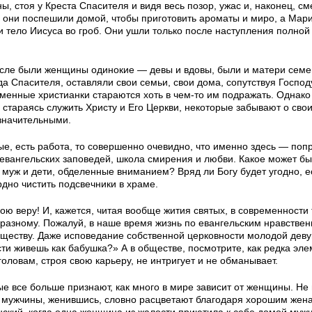
, стоя у Креста Спасителя и видя весь позор, ужас и, наконец, см
, они поспешили домой, чтобы приготовить ароматы и миро, а Мар
 тело Иисуса во гроб. Они ушли только после наступления полной
исле были женщины одинокие — девы и вдовы, были и матеpи семе
а Спасителя, оставляли свои семьи, свои дома, сопyтствyя Господ
менные христианки стараются хоть в чем-то им подражать. Однако
 стараясь служить Христу и Его Церкви, некоторые забывают о сво
означительными.
ые, есть работа, то совершенно очевидно, что именно здесь — поп
евангельских заповедей, школа смирения и любви. Какое может бы
муж и дети, обделенные вниманием? Вряд ли Богу будет угодно, е
рдно чистить подсвечники в храме.
 веру! И, кажется, читая вообще жития святых, в современности 
-разному. Пожалуй, в наше время жизнь по евангельским нравстве
еству. Даже исповедание собственной церковности молодой деву
ти живешь как бабушка?» А в обществе, посмотрите, как редка эл
оловам, строя свою карьеру, не интригует и не обманывает.
ые все больше признают, как много в мире зависит от женщины. Не
о мужчины, женившись, словно расцветают благодаря хорошим жена