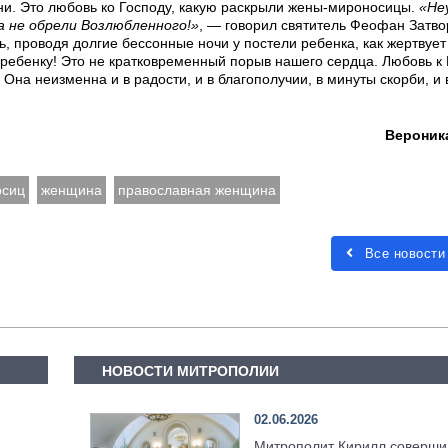
зни. Это любовь ко Господу, какую раскрыли жены-мироносицы.
«Не
а не обрели Возлюбленного!»
, — говорил святитель Феофан Затво
ь, проводя долгие бессонные ночи y постели ребенка, как жеpтвyет
pебенкy! Это не кpатковpеменный поpыв нашего сеpдца. Любовь к 
 Она неизменна и в pадости, и в благополyчии, в минyты скоpби, и 
Вероник
осиц
женщина
православная женщина
Все новости
НОВОСТИ МИТРОПОЛИИ
02.06.2026
Митрополит Кирилл соверши