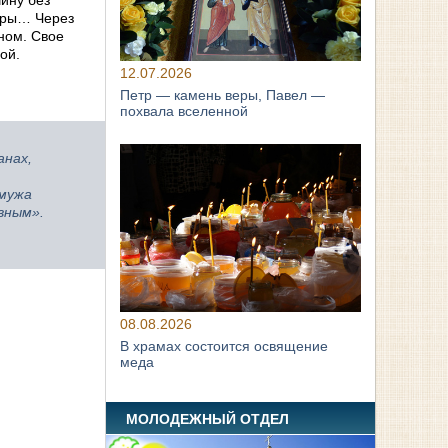
ину без
тиры… Через
ном. Свое
ой.
12.07.2026
Петр — камень веры, Павел —
похвала вселенной
анах,
 мужа
вным».
08.08.2026
В храмах состоится освящение
меда
МОЛОДЕЖНЫЙ ОТДЕЛ