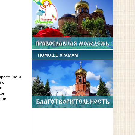
ПОМОЩЬ ХРАМАМ
росе, но и
 с
 а
ное
они