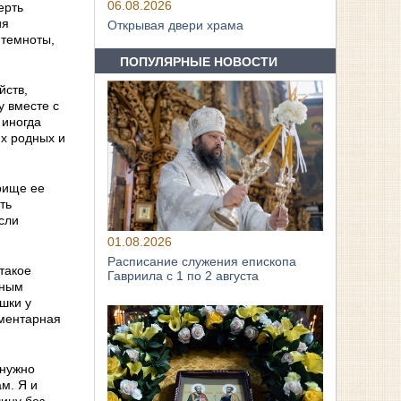
06.08.2026
ерть
ия
Открывая двери храма
 темноты,
ПОПУЛЯРНЫЕ НОВОСТИ
йств,
y вместе с
 иногда
их родных и
рище ее
ть
сли
01.08.2026
Расписание служения епископа
такое
Гавриила с 1 по 2 августа
нным
шки у
ементарная
 нужно
м. Я и