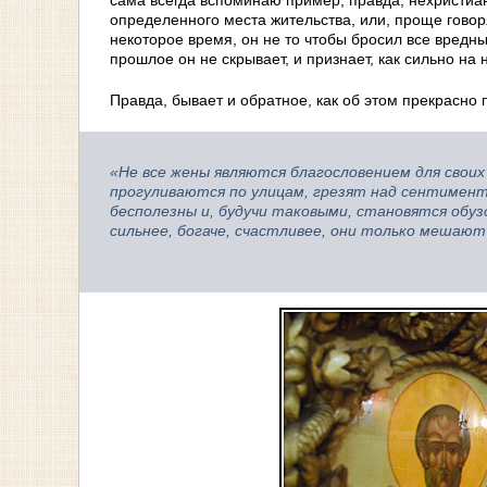
сама всегда вспоминаю пример, правда, нехристиан
определенного места жительства, или, проще гово
некоторое время, он не то чтобы бросил все вред
прошлое он не скрывает, и признает, как сильно на 
Правда, бывает и обратное, как об этом прекрасно
«Не все жены являются благословением для своих
прогуливаются по улицам, грезят над сентимен
бесполезны и, будучи таковыми, становятся обу
сильнее, богаче, счастливее, они только мешают