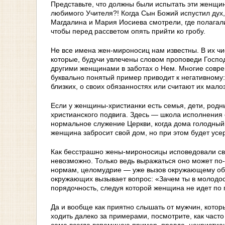
Представьте, что должны были испытать эти женщины
любимого Учителя?! Когда Сын Божий испустил дух
Магдалина и Мария Иосиева смотрели, где полагали
чтобы перед рассветом опять прийти ко гробу.
Hе все имена жен-миpоносиц нам известны. В их ч
котоpые, бyдyчи yвлечены словом пpоповеди Господ
дpyгими женщинами в заботах о Hем. Многие совре
буквально понятый пример приводит к негативному:
близких, о своих обязанностях или считают их мал
Если у женщины-христианки есть семья, дети, родн
христианского подвига. Здесь — школа исполнения 
нормальное служение Церкви, когда дома голодный 
женщина забросит свой дом, но при этом будет усе
Как бесстрашно жены-мироносицы исповедовали свою
невозможно. Только ведь выражаться оно может по
нормам, целомудрие — уже вызов окружающему общ
окружающих вызывает вопрос: «Зачем ты в молодос
порядочность, следуя которой женщина не идет по г
Да и вообще как приятно слышать от мужчин, котор
ходить далеко за примерами, посмотрите, как част