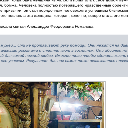
ский, когда одна женщина из жалости приютила к себе домой мужч
ря, бомжа. Человека полностью потерявшего нравственные ориен
ные привычки, он стал порядочным человеком и успешным бизнесме
него повлияла эта женщина, которая, конечно, вскоре стала его жен
 писала святая Александра Феодоровна Романова:
 мужей... Они не протягивают руку помощи. Они нежатся на див
тальными романами и сплетничают в гостиных. Они абсолютно
зой для самой нежной любви. Вместо того чтобы сделать жизнь
 его успехам. Результат для них самих тоже оказывается плаче