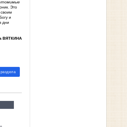
утомимые
рник. Это
 своим
Богу и
в дни
а ВЯТКИНА
 раздела
л