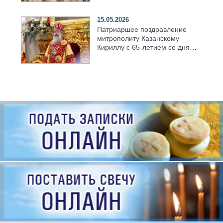
семинарии
15.05.2026
Патриаршее поздравление
митрополиту Казанскому
Кириллу с 65-летием со дня
рождения