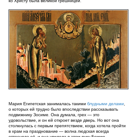
ко Христу была великой грешницей.
Мария Египетская занималась такими
блудными делами
,
о которых ей трудно было впоследствии рассказывать
подвижнику Зосиме. Она думала, грех — это
удовольствие, и он ей откроет везде дверь. Но вот она
столкнулась с первым препятствием, когда хотела пройти
в храм на празднование — волна людская всегда
оттесняла её, и она увидела в этом руку Божию.