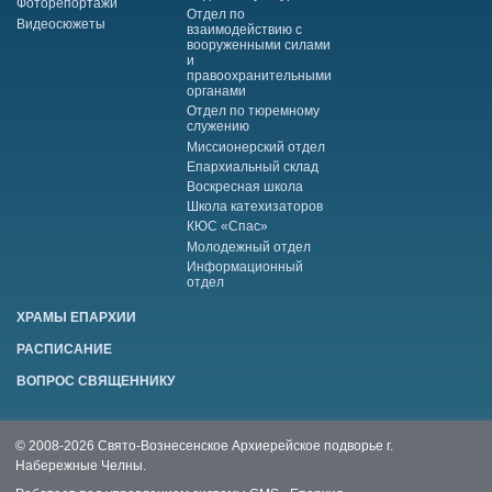
Фоторепортажи
Отдел по
Видеосюжеты
взаимодействию с
вооруженными силами
и
правоохранительными
органами
Отдел по тюремному
служению
Миссионерский отдел
Епархиальный склад
Воскресная школа
Школа катехизаторов
КЮС «Спас»
Молодежный отдел
Информационный
отдел
ХРАМЫ ЕПАРХИИ
РАСПИСАНИЕ
ВОПРОС СВЯЩЕННИКУ
© 2008-2026 Свято-Вознесенское Архиерейское подворье г.
Набережные Челны.