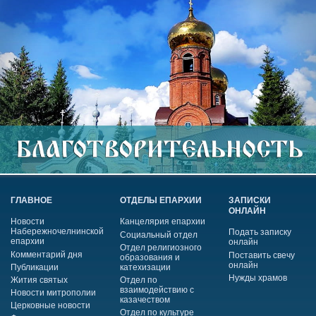
ГЛАВНОЕ
ОТДЕЛЫ ЕПАРХИИ
ЗАПИСКИ
ОНЛАЙН
Новости
Канцелярия епархии
Набережночелнинской
Подать записку
Социальный отдел
епархии
онлайн
Отдел религиозного
Комментарий дня
Поставить свечу
образования и
онлайн
Публикации
катехизации
Нужды храмов
Жития святых
Отдел по
взаимодействию с
Новости митрополии
казачеством
Церковные новости
Отдел по культуре