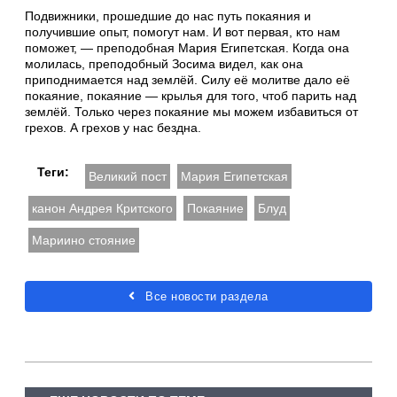
Подвижники, прошедшие до нас путь покаяния и
получившие опыт, помогут нам. И вот первая, кто нам
поможет, — преподобная Мария Египетская. Когда она
молилась, преподобный Зосима видел, как она
приподнимается над землёй. Силу её молитве дало её
покаяние, покаяние — крылья для того, чтоб парить над
землёй. Только через покаяние мы можем избавиться от
грехов. А грехов у нас бездна.
Теги:
Великий пост
Мария Египетская
канон Андрея Критского
Покаяние
Блуд
Мариино стояние
Все новости раздела