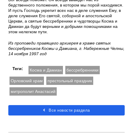
бедственного положения, в котором мы порой находимся.
И пусть Господь укрепит всех нас в деле служения Ему, в
деле служения Его святой, соборной и апостольской
Церкви, а святые бессребреники и чудотворцы Косма и
Дамиан да будут верными и добрыми помощниками на
этом нелегком пути.
Из проповеди правящего архиерея в храме святых
бессребреников Космы и Дамиана, г. Набережные Челны,
14 ноября 1997 год
Теги:
Косма и Дамиан
бессребренники
Орловский храм
престольный праздник
митрополит Анастасий
Все новости раздела