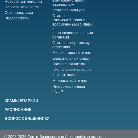
взаимодействию с
Новости митрополии
казачеством
Церковные новости
Отдел по культуре
Фоторепортажи
Отдел по
Видеосюжеты
взаимодействию с
вооруженными силами
и
правоохранительными
органами
Отдел по тюремному
служению
Миссионерский отдел
Епархиальный склад
Воскресная школа
Школа катехизаторов
КЮС «Спас»
Молодежный отдел
Информационный
отдел
ХРАМЫ ЕПАРХИИ
РАСПИСАНИЕ
ВОПРОС СВЯЩЕННИКУ
© 2008-2026 Свято-Вознесенское Архиерейское подворье г.