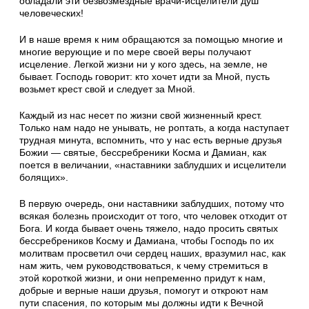
обладали эти безвозмездные врачи-исцелители душ
человеческих!
И в наше время к ним обращаются за помощью многие и
многие верующие и по мере своей веры получают
исцеление. Легкой жизни ни у кого здесь, на земле, не
бывает. Господь говорит: кто хочет идти за Мной, пусть
возьмет крест свой и следует за Мной.
Каждый из нас несет по жизни свой жизненный крест.
Только нам надо не унывать, не роптать, а когда наступает
трудная минута, вспомнить, что у нас есть верные друзья
Божии — святые, бессребреники Косма и Дамиан, как
поется в величании, «наставники заблудших и исцелители
болящих».
В первую очередь, они наставники заблудших, потому что
всякая болезнь происходит от того, что человек отходит от
Бога. И когда бывает очень тяжело, надо просить святых
бессребреников Косму и Дамиана, чтобы Господь по их
молитвам просветил очи сердец наших, вразумил нас, как
нам жить, чем руководствоваться, к чему стремиться в
этой короткой жизни, и они непременно придут к нам,
добрые и верные наши друзья, помогут и откроют нам
пути спасения, по которым мы должны идти к Вечной