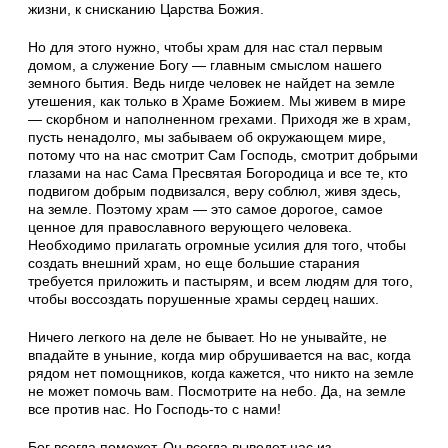
жизни, к снисканию Царства Божия.
Но для этого нужно, чтобы храм для нас стал первым
домом, а служение Богу — главным смыслом нашего
земного бытия. Ведь нигде человек не найдет на земле
утешения, как только в Храме Божием. Мы живем в мире
— скорбном и наполненном грехами. Приходя же в храм,
пусть ненадолго, мы забываем об окружающем мире,
потому что на нас смотрит Сам Господь, смотрит добрыми
глазами на нас Сама Пресвятая Богородица и все те, кто
подвигом добрым подвизался, веру соблюл, живя здесь,
на земле. Поэтому храм — это самое дорогое, самое
ценное для православного верующего человека.
Необходимо прилагать огромные усилия для того, чтобы
создать внешний храм, но еще большие старания
требуется приложить и пастырям, и всем людям для того,
чтобы воссоздать порушенные храмы сердец наших.
Ничего легкого на деле не бывает. Но не унывайте, не
впадайте в уныние, когда мир обрушивается на вас, когда
рядом нет помощников, когда кажется, что никто на земле
не может помочь вам. Посмотрите на небо. Да, на земле
все против нас. Но Господь-то с нами!
Бог всегда поможет. Он всегда выведет нас из