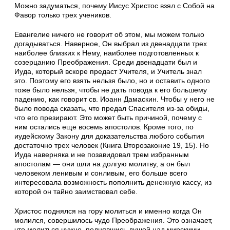
Можно задуматься, почему Иисус Христос взял с Собой на
Фавор только трех учеников.
Евангелие ничего не говорит об этом, мы можем только
догадываться. Наверное, Он выбрал из двенадцати трех
наиболее близких к Нему, наиболее подготовленных к
созерцанию Преображения. Среди двенадцати был и
Иуда, который вскоре предаст Учителя, и Учитель знал
это. Поэтому его взять нельзя было, но и оставить одного
тоже было нельзя, чтобы не дать повода к его большему
падению, как говорит св. Иоанн Дамаскин. Чтобы у него не
было повода сказать, что предал Спасителя из-за обиды,
что его презирают. Это может быть причиной, почему с
ним остались еще восемь апостолов. Кроме того, по
иудейскому Закону для доказательства любого события
достаточно трех человек (Книга Второзаконие 19, 15). Но
Иуда наверняка и не позавидовал трем избранным
апостолам — они шли на долгую молитву, а он был
человеком ленивым и сонливым, его больше всего
интересовала возможность пополнить денежную кассу, из
которой он тайно заимствовал себе.
Христос поднялся на гору молиться и именно когда Он
молился, совершилось чудо Преображения. Это означает,
что молиться нужно, поднявшись душой над мирскими