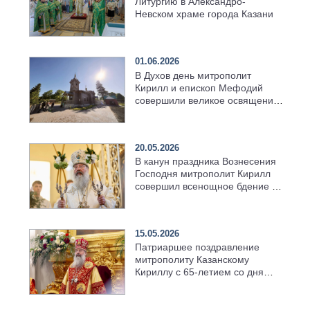
Литургию в Александро-
Невском храме города Казани
01.06.2026
В Духов день митрополит
Кирилл и епископ Мефодий
совершили великое освящение
возрождённого Троицкого
храма в селе Верхний Багряж
20.05.2026
В канун праздника Вознесения
Господня митрополит Кирилл
совершил всенощное бдение в
храме Казанской духовной
семинарии
15.05.2026
Патриаршее поздравление
митрополиту Казанскому
Кириллу с 65-летием со дня
рождения