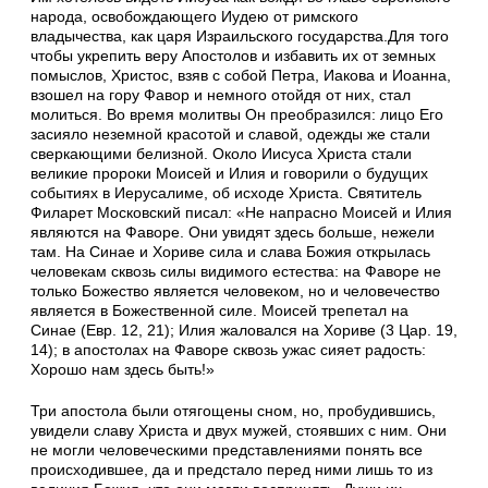
народа, освобождающего Иудею от римского
владычества, как царя Израильского государства.Для того
чтобы укрепить веру Апостолов и избавить их от земных
помыслов, Христос, взяв с собой Петра, Иакова и Иоанна,
взошел на гору Фавор и немного отойдя от них, стал
молиться. Во время молитвы Он преобразился: лицо Его
засияло неземной красотой и славой, одежды же стали
сверкающими белизной. Около Иисуса Христа стали
великие пророки Моисей и Илия и говорили о будущих
событиях в Иерусалиме, об исходе Христа. Святитель
Филарет Московский писал: «Не напрасно Моисей и Илия
являются на Фаворе. Они увидят здесь больше, нежели
там. На Синае и Хориве сила и слава Божия открылась
человекам сквозь силы видимого естества: на Фаворе не
только Божество является человеком, но и человечество
является в Божественной силе. Моисей трепетал на
Синае (Евр. 12, 21); Илия жаловался на Хориве (3 Цар. 19,
14); в апостолах на Фаворе сквозь ужас сияет радость:
Хорошо нам здесь быть!»
Три апостола были отягощены сном, но, пробудившись,
увидели славу Христа и двух мужей, стоявших с ним. Они
не могли человеческими представлениями понять все
происходившее, да и предстало перед ними лишь то из