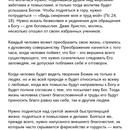
заботами и помыслами, и только тогда молитва будет
услышана Богом. Чтобы подняться в гору, нужно
потрудиться — «Видь смирение мое и труд мой» (Пс.24,
18). Нужно искать безмолвия и уединения для обращения
к Богу — для богомыслия. Даже Христос, молясь,
несколько отошел от своих избранных учеников.
Каждый человек может преобразить свою жизнь, стремясь
к духовному совершенству. Преображение начнется с того
часа, когда человек поймет, что Бог - это вершина всего
существующего, что нужно сознательно следовать Его
заповедям, не допуская поблажек себе и отговорок.
Когда человек будет видеть творение Божие не только в
людях, но и во всей природе и будет относиться ко всему
с любовью, когда все помыслы будут направлены к Богу и
будет полное согласие с тем, что посылает ему Бог. Тогда
жизнь человека станет благословенной и труды его будут
приносить благо равно как себе, так и другим людям.
Нужно подняться над суетой земной быстротекущей
жизни, подняться и помыслами и делами. Бояться же,
прежде всего, нужно напускного внешнего благочестия, за
которым часто скрывается фарисейство и гордость — мать