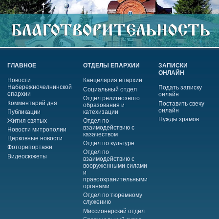
ГЛАВНОЕ
ОТДЕЛЫ ЕПАРХИИ
ЗАПИСКИ
ОНЛАЙН
Новости
Канцелярия епархии
Набережночелнинской
Подать записку
Социальный отдел
епархии
онлайн
Отдел религиозного
Комментарий дня
Поставить свечу
образования и
онлайн
Публикации
катехизации
Нужды храмов
Жития святых
Отдел по
взаимодействию с
Новости митрополии
казачеством
Церковные новости
Отдел по культуре
Фоторепортажи
Отдел по
Видеосюжеты
взаимодействию с
вооруженными силами
и
правоохранительными
органами
Отдел по тюремному
служению
Миссионерский отдел