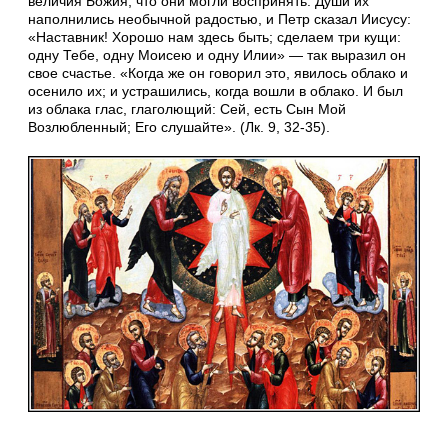
величия Божия, что они могли воспринять. Души их
наполнились необычной радостью, и Петр сказал Иисусу:
«Наставник! Хорошо нам здесь быть; сделаем три кущи:
одну Тебе, одну Моисею и одну Илии» — так выразил он
свое счастье. «Когда же он говорил это, явилось облако и
осенило их; и устрашились, когда вошли в облако. И был
из облака глас, глаголющий: Сей, есть Сын Мой
Возлюбленный; Его слушайте». (Лк. 9, 32-35).