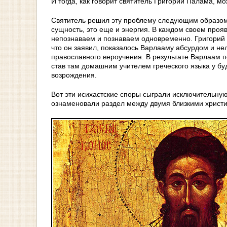
И тогда, как говорит святитель Григорий Палама, мо
Святитель решил эту проблему следующим образом: 
сущность, это еще и энергия. В каждом своем проя
непознаваем и познаваем одновременно. Григорий 
что он заявил, показалось Варлааму абсурдом и не
православного вероучения. В результате Варлаам 
став там домашним учителем греческого языка у б
возрождения.
Вот эти исихастские споры сыграли исключительную
ознаменовали раздел между двумя близкими христи