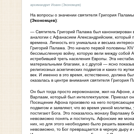
архимандрит Иоанн (Экономцев)
На вопросы о значении святителя Григория Паламы 
(Экономцев)
:
— Святитель Григорий Палама был канонизирован вс
аналогии с Афанасием Александрийским, который п
времена. Личность его уникальна и весьма интересн
Григорий Палама. Это начало первой половины XIV
бессмысленную войну, которую вели между собой Ан
истребившей треть населения Европы. Эта нестаби
материальными благами, а с другой — ясно показыв
религиозных аскетических подвигов и каких-то жут
век. И именно в это время, естественно, должна б
оказалась в центре внимания святителя Григория 
Он был тогда просто иеромонахом, жил на Афоне, а 
Варлаам, который был интеллектуалом. Приехал он 
Посещение Афона произвело на него потрясающее 
подвигом и заявляют, что во время умной молитвы, 
постигают Бога. Это показалось монаху Варлааму б
невозможно понять и постигнуть. Афонские же мон
них, но для этого необходимо было решить важнейш
невозможно, то Бог превращается в черную дыру и с