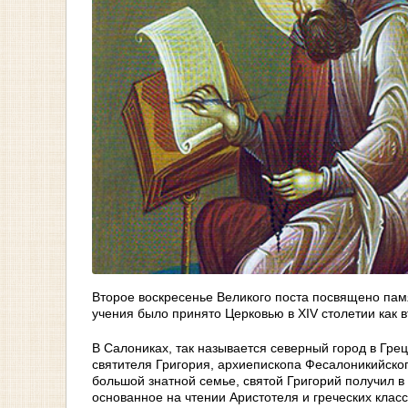
Второе воскресенье Великого поста посвящено па
учения было принято Церковью в XIV столетии как 
В Салониках, так называется северный город в Гре
святителя Григория, архиепископа Фесалоникийского
большой знатной семье, святой Григорий получил 
основанное на чтении Аристотеля и греческих клас