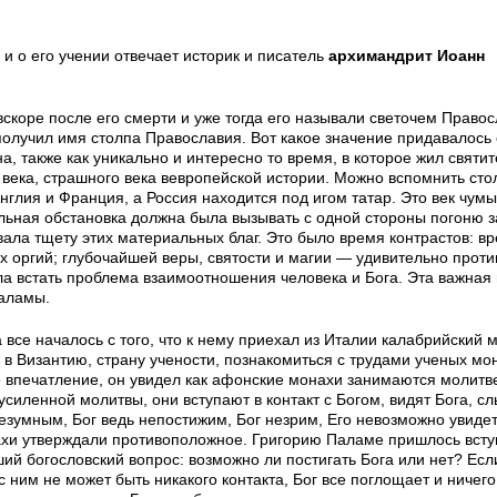
и о его учении отвечает историк и писатель
архимандрит Иоанн
коре после его смерти и уже тогда его называли светочем Правос
олучил имя столпа Православия. Вот какое значение придавалось 
а, также как уникально и интересно то время, в которое жил святи
 века, страшного века вевропейской истории. Можно вспомнить ст
глия и Франция, а Россия находится под игом татар. Это век чумы
льная обстановка должна была вызывать с одной стороны погоню з
ала тщету этих материальных благ. Это было время контрастов: в
ких оргий; глубочайшей веры, святости и магии — удивительно прот
ыла встать проблема взаимоотношения человека и Бога. Эта важная
Паламы.
все началось с того, что к нему приехал из Италии калабрийский 
в Византию, страну учености, познакомиться с трудами ученых мо
впечатление, он увидел как афонские монахи занимаются молит
усиленной молитвы, они вступают в контакт с Богом, видят Бога, с
езумным, Бог ведь непостижим, Бог незрим, Его невозможно увидет
ахи утверждали противоположное. Григорию Паламе пришлось всту
ий богословский вопрос: возможно ли постигать Бога или нет? Есл
 ним не может быть никакого контакта, Бог все поглощает и ничего 