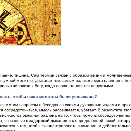
лчание, тишина. Сам термин связан с образом жизни и молитвенн
ь умной молитве, достигая тем самым великого мига слияния с Бо
рорыв человека к Богу, когда слова становятся ненужными.
сделать, чтобы наши молитвы были услышаны?
ься с этим вопросом в беседах со своими духовными чадами и при
я сосредоточиться, мысль рассеивается, убегает. В результате это
а исихастов была направлена на то, чтобы помочь сосредоточени
ы, связанные с задержкой дыхания и с определённой позой, котор
чался в том, чтобы сконцентрировать внимание, и действительно