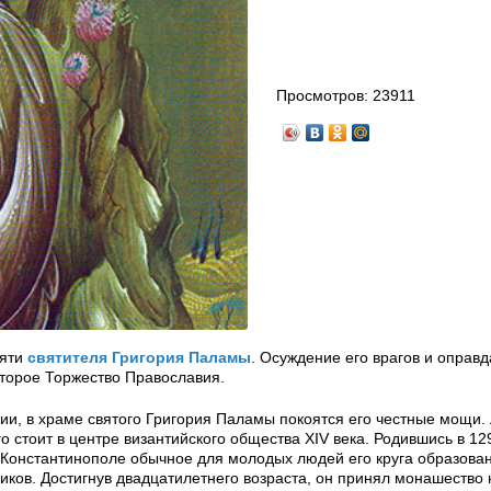
Просмотров:
23911
мяти
святителя Григория Паламы
. Осуждение его врагов и оправд
второе Торжество Православия.
ции, в храме святого Григория Паламы покоятся его честные мощи.
 стоит в центре византийского общества XIV века. Родившись в 129
в Константинополе обычное для молодых людей его круга образова
сиков. Достигнув двадцатилетнего возраста, он принял монашество