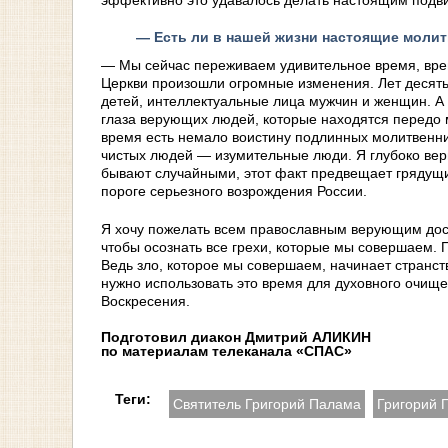
эффективно это удавалось делать настоящим подв
— Есть ли в нашей жизни настоящие моли
— Мы сейчас переживаем удивительное время, врем
Церкви произошли огромные изменения. Лет десять
детей, интеллектуальные лица мужчин и женщин. А к
глаза верующих людей, которые находятся передо 
время есть немало воистину подлинных молитвенни
чистых людей — изумительные люди. Я глубоко вер
бывают случайными, этот факт предвещает грядущи
пороге серьезного возрождения России.
Я хочу пожелать всем православным верующим досто
чтобы осознать все грехи, которые мы совершаем. П
Ведь зло, которое мы совершаем, начинает странст
нужно использовать это время для духовного очище
Воскресения.
Подготовил диакон Дмитрий АЛИКИН
по материалам телеканала «СПАС»
Теги:
Святитель Григорий Палама
Григорий 