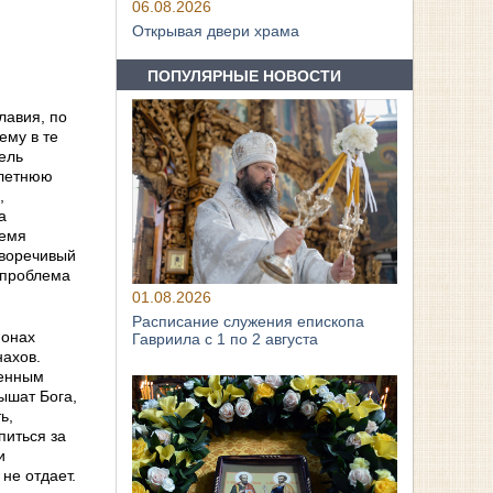
06.08.2026
Открывая двери храма
ПОПУЛЯРНЫЕ НОВОСТИ
лавия, по
ему в те
тель
олетнюю
,
а
ремя
иворечивый
 проблема
01.08.2026
Расписание служения епископа
монах
Гавриила с 1 по 2 августа
нахов.
венным
лышат Бога,
ь,
питься за
и
не отдает.