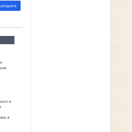
 раздела
л
ком
рилл и
и
ама в