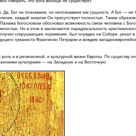
жно говорить, что Бога вообще не существует.
Да, Бог не познаваем, но непознаваем как сущность. А Бог — не 
влении, каждой энергии Он присутствует полностью. Таким образом
Палама богословски обосновал возможность связи человека с Бого
лепостью. Но в этом и заключается парадоксальность христианског
получил сокрушающее поражение, был осужден на Соборе, уехал в
удущего гуманиста Франческо Петрарки и вождем западноевропейск
 роль и в религиозной, и культурной жизни Европы. По существу он
анскими культурами — на Западную и на Восточную.