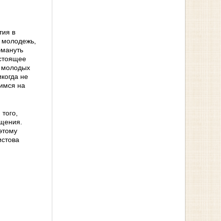
тия в
 молодежь,
бмануть
астоящее
о молодых
когда не
имся на
того,
ощения.
этому
истова