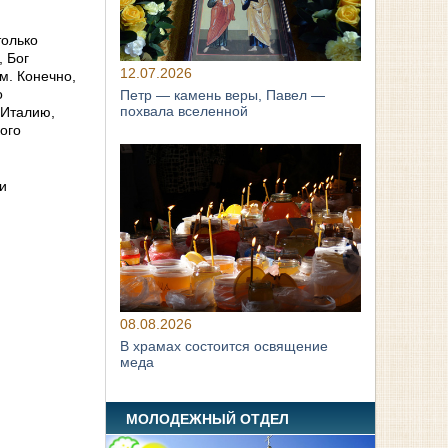
только
, Бог
12.07.2026
м. Конечно,
о
Петр — камень веры, Павел —
похвала вселенной
 Италию,
ого
и
08.08.2026
В храмах состоится освящение
меда
МОЛОДЕЖНЫЙ ОТДЕЛ