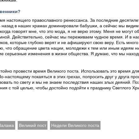
ижникам.
твенники?
я настоящего православного ренессанса. За последние десятиле
 назад в наших храмах доминировали бабушки, а сейчас мы видим
огда говорят мне, что это мода, я не верю этому. Меня не могут о
мной. Действительно, сейчас мы переживаем чудное время. И в н
ков, которые глубоко верят и не афишируют свою веру. Есть мног
ю, что обращение цвета нации, молодежи к тем или иным идеям ни
е серьезные изменения в жизни общества. Я думаю, что мы наход
йно провести время Великого поста. Использовать это время для 
о-настоящему покаяться в этих грехах, попросить друг у друга пр
вовать по свету и мы не знаем последствия наших злых деяний. По
ния с той целью, чтобы достойно подойти к празднику Светлого Хр
Палама
Великий пост
Недели Великого поста