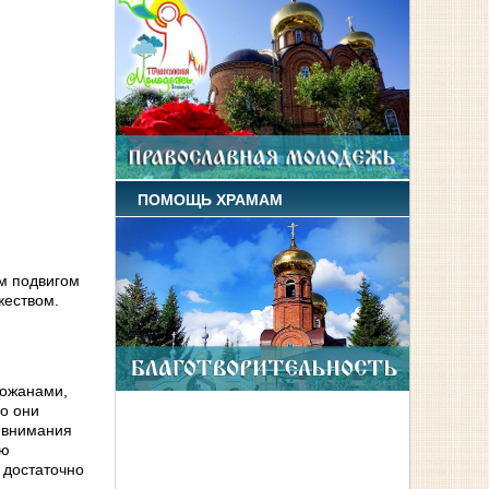
ПОМОЩЬ ХРАМАМ
ым подвигом
жеством.
хожанами,
го они
ю внимания
ую
 достаточно