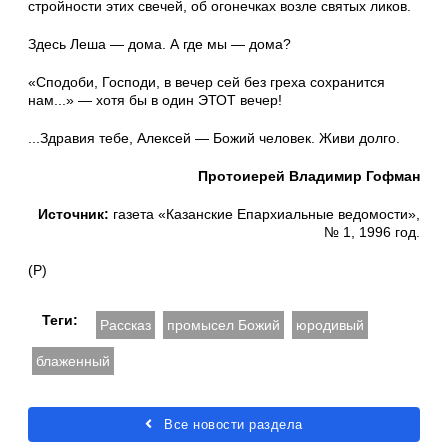
стройности этих свечей, об огонечках возле святых ликов.
Здесь Леша — дома. А где мы — дома?
«Сподоби, Господи, в вечер сей без греха сохранится
нам...» — хотя бы в один ЭТОТ вечер!
...Здравия тебе, Алексей — Божий человек. Живи долго.
Протоиерей Владимир Гофман
Источник:
газета «Казанские Епархиальные ведомости»,
№ 1, 1996 год.
(Р)
Теги:
Рассказ
промысел Божий
юродивый
блаженный
Все новости раздела