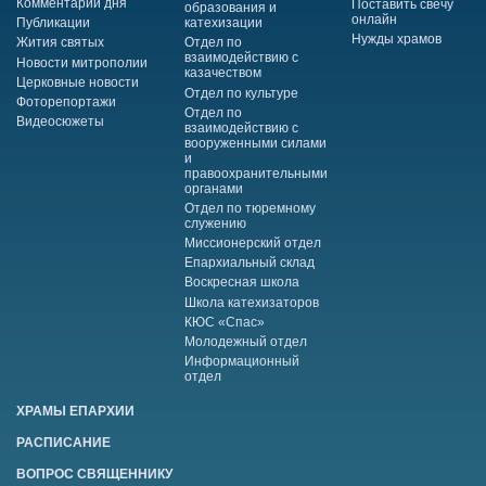
Комментарий дня
Поставить свечу
образования и
онлайн
Публикации
катехизации
Нужды храмов
Жития святых
Отдел по
взаимодействию с
Новости митрополии
казачеством
Церковные новости
Отдел по культуре
Фоторепортажи
Отдел по
Видеосюжеты
взаимодействию с
вооруженными силами
и
правоохранительными
органами
Отдел по тюремному
служению
Миссионерский отдел
Епархиальный склад
Воскресная школа
Школа катехизаторов
КЮС «Спас»
Молодежный отдел
Информационный
отдел
ХРАМЫ ЕПАРХИИ
РАСПИСАНИЕ
ВОПРОС СВЯЩЕННИКУ