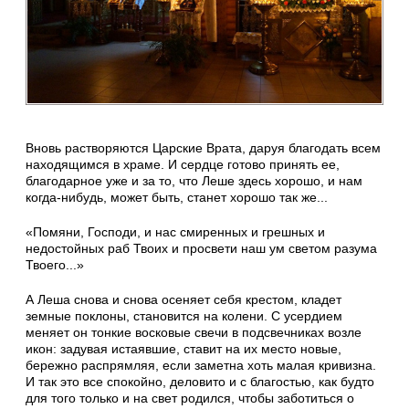
Вновь растворяются Царские Врата, даруя благодать всем
находящимся в храме. И сердце готово принять ее,
благодарное уже и за то, что Леше здесь хорошо, и нам
когда-нибудь, может быть, станет хорошо так же...
«Помяни, Господи, и нас смиренных и грешных и
недостойных раб Твоих и просвети наш ум светом разума
Твоего...»
А Леша снова и снова осеняет себя крестом, кладет
земные поклоны, становится на колени. С усердием
меняет он тонкие восковые свечи в подсвечниках возле
икон: задувая истаявшие, ставит на их место новые,
бережно распрямляя, если заметна хоть малая кривизна.
И так это все спокойно, деловито и с благостью, как будто
для того только и на свет родился, чтобы заботиться о