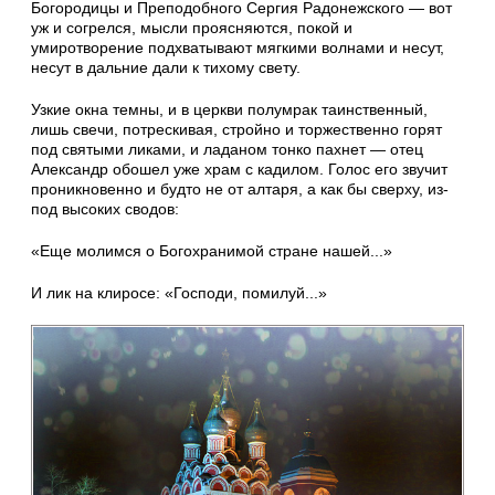
Богородицы и Преподобного Сергия Радонежского — вот
уж и согрелся, мысли проясняются, покой и
умиротворение подхватывают мягкими волнами и несут,
несут в дальние дали к тихому свету.
Узкие окна темны, и в церкви полумрак таинственный,
лишь свечи, потрескивая, стройно и торжественно горят
под святыми ликами, и ладаном тонко пахнет — отец
Александр обошел уже храм с кадилом. Голос его звучит
проникновенно и будто не от алтаря, а как бы сверху, из-
под высоких сводов:
«Еще молимся о Богохранимой стране нашей...»
И лик на клиросе: «Господи, помилуй...»