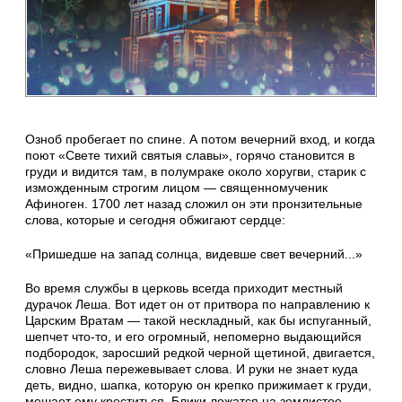
Озноб пробегает по спине. А потом вечерний вход, и когда
поют «Свете тихий святыя славы», горячо становится в
груди и видится там, в полумраке около хоругви, старик с
изможденным строгим лицом — священномученик
Афиноген. 1700 лет назад сложил он эти пронзительные
слова, которые и сегодня обжигают сердце:
«Пришедше на запад солнца, видевше свет вечерний...»
Во время службы в церковь всегда приходит местный
дурачок Леша. Вот идет он от притвора по направлению к
Царским Вратам — такой нескладный, как бы испуганный,
шепчет что-то, и его огромный, непомерно выдающийся
подбородок, заросший редкой черной щетиной, двигается,
словно Леша пережевывает слова. И руки не знает куда
деть, видно, шапка, которую он крепко прижимает к груди,
мешает ему креститься. Блики ложатся на землистое