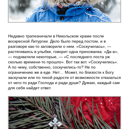
Недавно трапезничали в Никольском храме после
воскресной Литургии. Дело было перед постом, и в
разговоре как-то заговорили о нем. «Соскучилась», —
растягиваясь в улыбке, говорит одна прихожанка. «Да-а»,
— подхватили некоторые, — «С последнего поста уж
сколько времени-то прошло». Вот так вот. «Соскучились».
А по чему, собственно, соскучились-то? Не по
ограничению же в еде. Нет… Может, по близости к Богу
заскучали или по тихой радости от возможности отказаться
от чего-то ради Господа и ради души? Думаю, каждый сам
для себя найдет ответ.