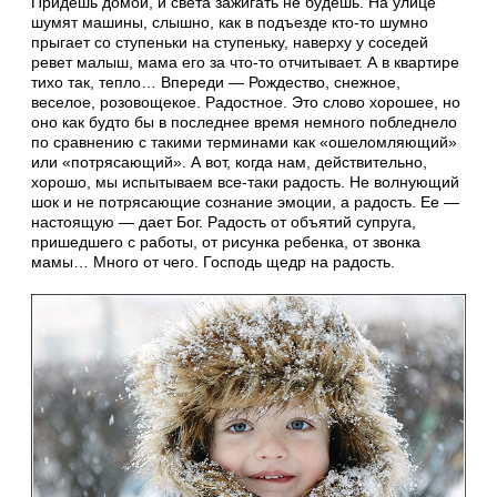
Придешь домой, и света зажигать не будешь. На улице
шумят машины, слышно, как в подъезде кто-то шумно
прыгает со ступеньки на ступеньку, наверху у соседей
ревет малыш, мама его за что-то отчитывает. А в квартире
тихо так, тепло… Впереди — Рождество, снежное,
веселое, розовощекое. Радостное. Это слово хорошее, но
оно как будто бы в последнее время немного побледнело
по сравнению с такими терминами как «ошеломляющий»
или «потрясающий». А вот, когда нам, действительно,
хорошо, мы испытываем все-таки радость. Не волнующий
шок и не потрясающие сознание эмоции, а радость. Ее —
настоящую — дает Бог. Радость от объятий супруга,
пришедшего с работы, от рисунка ребенка, от звонка
мамы… Много от чего. Господь щедр на радость.