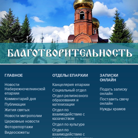
ГЛАВНОЕ
ОТДЕЛЫ ЕПАРХИИ
ЗАПИСКИ
ОНЛАЙН
Новости
Канцелярия епархии
Набережночелнинской
Подать записку
Социальный отдел
епархии
онлайн
Отдел религиозного
Комментарий дня
Поставить свечу
образования и
онлайн
Публикации
катехизации
Нужды храмов
Жития святых
Отдел по
взаимодействию с
Новости митрополии
казачеством
Церковные новости
Отдел по культуре
Фоторепортажи
Отдел по
Видеосюжеты
взаимодействию с