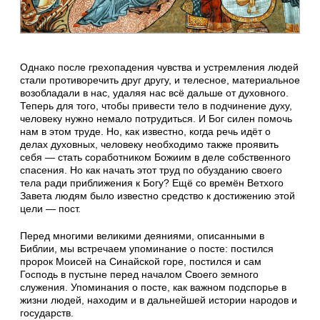
Однако после грехопадения чувства и устремления людей
стали противоречить друг другу, и телесное, материальное
возобладали в нас, удаляя нас всё дальше от духовного.
Теперь для того, чтобы привести тело в подчинение духу,
человеку нужно немало потрудиться. И Бог силен помочь
нам в этом труде. Но, как известно, когда речь идёт о
делах духовных, человеку необходимо также проявить
себя — стать соработником Божиим в деле собственного
спасения. Но как начать этот труд по обузданию своего
тела ради приближения к Богу? Ещё со времён Ветхого
Завета людям было известно средство к достижению этой
цели — пост.
Перед многими великими деяниями, описанными в
Библии, мы встречаем упоминание о посте: постился
пророк Моисей на Синайской горе, постился и сам
Господь в пустыне перед началом Своего земного
служения. Упоминания о посте, как важном подспорье в
жизни людей, находим и в дальнейшей истории народов и
государств.