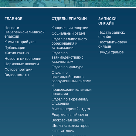
ГЛАВНОЕ
ОТДЕЛЫ ЕПАРХИИ
ЗАПИСКИ
ОНЛАЙН
Новости
Канцелярия епархии
Набережночелнинской
Подать записку
Социальный отдел
епархии
онлайн
Отдел религиозного
Комментарий дня
Поставить свечу
образования и
онлайн
Публикации
катехизации
Нужды храмов
Жития святых
Отдел по
взаимодействию с
Новости митрополии
казачеством
Церковные новости
Отдел по культуре
Фоторепортажи
Отдел по
Видеосюжеты
взаимодействию с
вооруженными силами
и
правоохранительными
органами
Отдел по тюремному
служению
Миссионерский отдел
Епархиальный склад
Воскресная школа
Школа катехизаторов
КЮС «Спас»