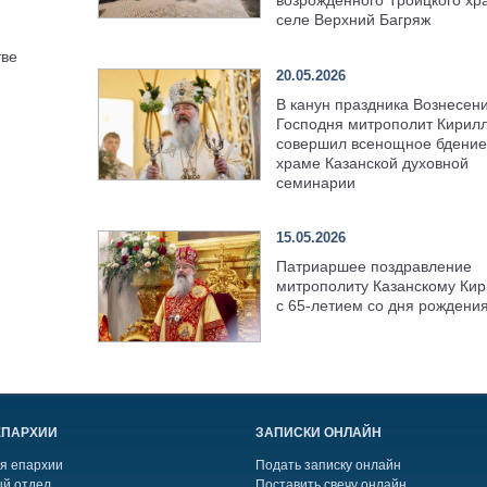
возрождённого Троицкого хр
селе Верхний Багряж
тве
20.05.2026
В канун праздника Вознесен
Господня митрополит Кирил
совершил всенощное бдение
храме Казанской духовной
семинарии
15.05.2026
Патриаршее поздравление
митрополиту Казанскому Кир
с 65-летием со дня рождени
ЕПАРХИИ
ЗАПИСКИ ОНЛАЙН
я епархии
Подать записку онлайн
й отдел
Поставить свечу онлайн