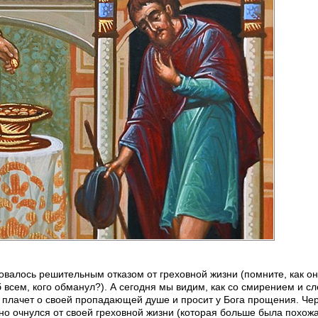
овалось решительным отказом от греховной жизни (помните, как о
всем, кого обманул?). А сегодня мы видим, как со смирением и с
он плачет о своей пропадающей душе и просит у Бога прощения. Че
вно очнулся от своей греховной жизни (которая больше была похожа