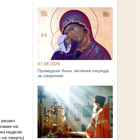
07.08.2026
Праведная Анна: великая награда
за смирение
н решил
лезами на
рез неделю
 на смерть)