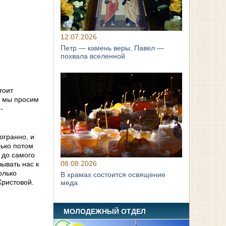
12.07.2026
Петр — камень веры, Павел —
похвала вселенной
тоит
к мы просим
-
огранно, и
лько потом
 до самого
08.08.2026
ывать нас к
олько
В храмах состоится освящение
Христовой.
меда
МОЛОДЕЖНЫЙ ОТДЕЛ