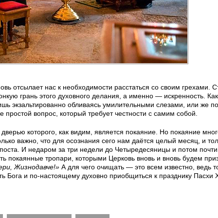
овь отсылает нас к необходимости расстаться со своим грехами. С
тонкую грань этого духовного делания, а именно — искренность. Ка
 лишь экзальтированно обливаясь умилительными слезами, или же по
 простой вопрос, который требует честности с самим собой.
, дверью которого, как видим, является покаяние. Но покаяние мног
олько важно, что для осознания сего нам даётся целый месяц, и то
поста. И недаром за три недели до Четыредесяницы и потом почти
ь покаянные тропари, которыми Церковь вновь и вновь будем приз
ери, Жизнодавче!»
А для чего очищать — это всем известно, ведь т
ить Бога и по-настоящему духовно приобщиться к празднику Пасхи 