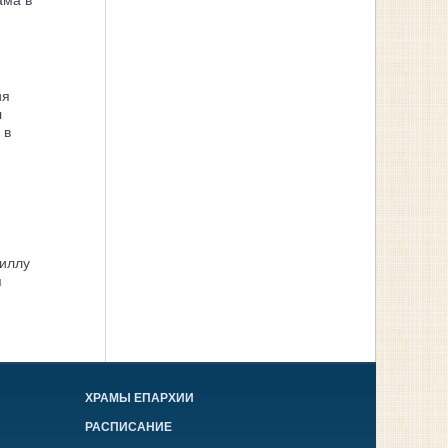
ама в
ия
л
 в
иллу
я
ХРАМЫ ЕПАРХИИ
РАСПИСАНИЕ