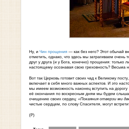
Ну, и
Чин прощения
— как без него? Этот обычай вн
отметить, однако, что здесь мы затрагиваем очень 
друг у друга (и у Бога, конечно) прощения: только
настоящему осознавая свою греховность? Весьма не
Вот так Церковь готовит своих чад к Великому посту
включает в себя много важных аспектов. И это наст
мы имеем возможность наконец вступить на дорогу 
её окончания по воскресным дням мы будем слышат
очищению своих сердец:
«Покаяния отверзи ми дв
чистые сердцем, по слову Спасителя, могут встрет
(Р)