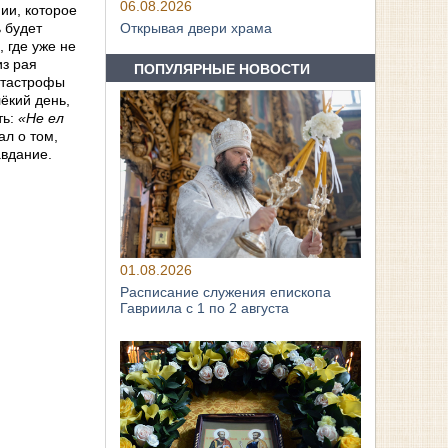
06.08.2026
ии, которое
ь будет
Открывая двери храма
 где уже не
з рая
ПОПУЛЯРНЫЕ НОВОСТИ
атастрофы
лёкий день,
ть:
«Не ел
ал о том,
авдание.
01.08.2026
Расписание служения епископа
Гавриила с 1 по 2 августа