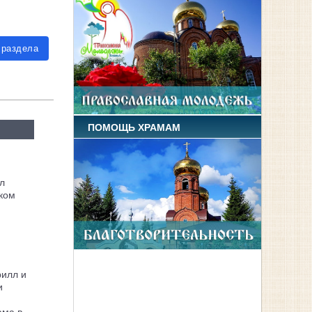
 раздела
ПОМОЩЬ ХРАМАМ
л
ком
рилл и
и