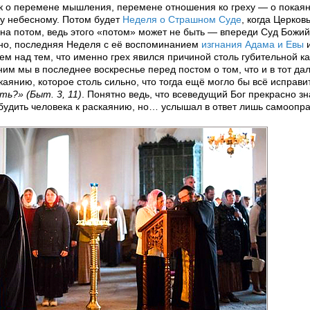
 как о перемене мышления, перемене отношения ко греху — о покаян
му небесному. Потом будет
Неделя о Страшном Суде
, когда Церков
на потом, ведь этого «потом» может не быть — впереди Суд Божий,
ечно, последняя Неделя с её воспоминанием
изгнания Адама и Евы
и
м над тем, что именно грех явился причиной столь губительной к
ним мы в последнее воскреснье перед постом о том, что и в тот да
каянию, которое столь сильно, что тогда ещё могло бы всё исправи
ь?» (Быт. 3, 11)
. Понятно ведь, что всеведущий Бог прекрасно зн
обудить человека к раскаянию, но… услышал в ответ лишь самоопр