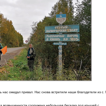
ь нас ожидал привал. Нас снова встретили наши благодетели из с.
На возвышенности сооружена небольшая беседка под крышей с