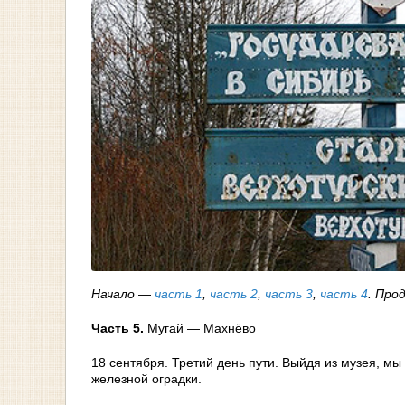
Начало
—
часть 1
,
часть 2
,
часть 3
,
часть 4
. Про
Часть 5.
Мугай — Махнёво
18 сентября. Третий день пути. Выйдя из музея, м
железной оградки.