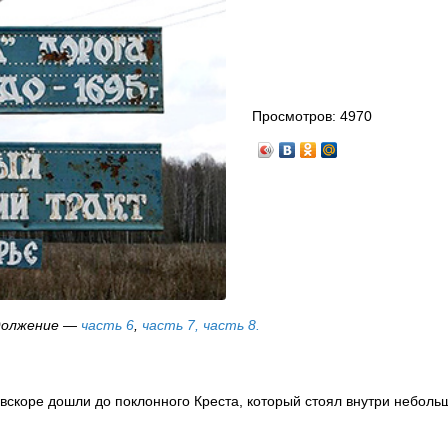
Просмотров:
4970
должение
—
часть 6
,
часть 7,
часть 8.
ы вскоре дошли до поклонного Креста, который стоял внутри неболь