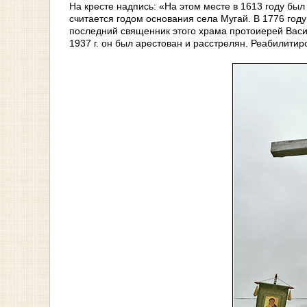
На кресте надпись: «На этом месте в 1613 году бы
считается годом основания села Мугай. В 1776 год
последний священник этого храма протоиерей Вас
1937 г. он был арестован и расстрелян. Реабилитиро