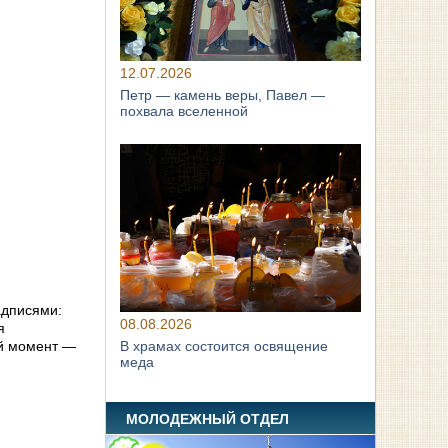
12.07.2026
Петр — камень веры, Павел —
похвала вселенной
адписями:
08.08.2026
я
В храмах состоится освящение
ый момент —
меда
МОЛОДЕЖНЫЙ ОТДЕЛ