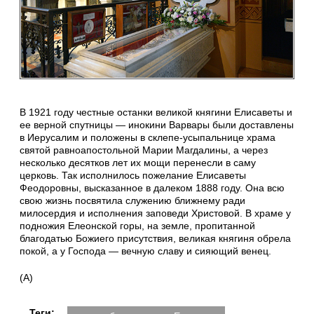
В 1921 году честные останки великой княгини Елисаветы и
ее верной спутницы — инокини Варвары были доставлены
в Иерусалим и положены в склепе-усыпальнице храма
святой равноапостольной Марии Магдалины, а через
несколько десятков лет их мощи перенесли в саму
церковь. Так исполнилось пожелание Елисаветы
Феодоровны, высказанное в далеком 1888 году. Она всю
свою жизнь посвятила служению ближнему ради
милосердия и исполнения заповеди Христовой. В храме у
подножия Елеонской горы, на земле, пропитанной
благодатью Божиего присутствия, великая княгиня обрела
покой, а у Господа — вечную славу и сияющий венец.
(А)
Теги: