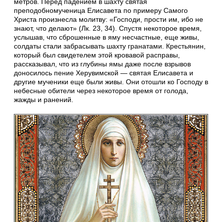
метров. Перед падением в шахту святая
преподобномученица Елисавета по примеру Самого
Христа произнесла молитву: «Господи, прости им, ибо не
знают, что делают» (Лк. 23, 34). Спустя некоторое время,
услышав, что сброшенные в яму несчастные, еще живы,
солдаты стали забрасывать шахту гранатами. Крестьянин,
который был свидетелем этой кровавой расправы,
рассказывал, что из глубины ямы даже после взрывов
доносилось пение Херувимской — святая Елисавета и
другие мученики еще были живы. Они отошли ко Господу в
небесные обители через некоторое время от голода,
жажды и ранений.