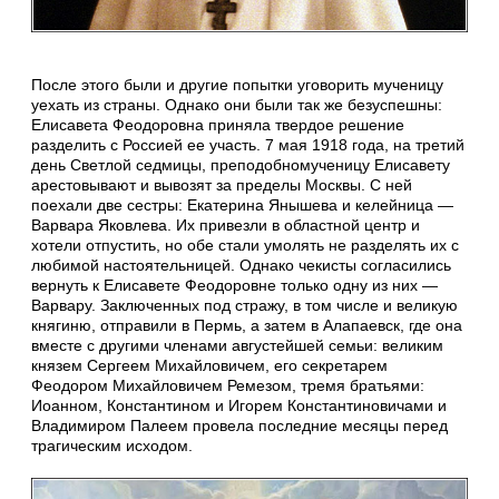
После этого были и другие попытки уговорить мученицу
уехать из страны. Однако они были так же безуспешны:
Елисавета Феодоровна приняла твердое решение
разделить с Россией ее участь. 7 мая 1918 года, на третий
день Светлой седмицы, преподобномученицу Елисавету
арестовывают и вывозят за пределы Москвы. С ней
поехали две сестры: Екатерина Янышева и келейница —
Варвара Яковлева. Их привезли в областной центр и
хотели отпустить, но обе стали умолять не разделять их с
любимой настоятельницей. Однако чекисты согласились
вернуть к Елисавете Феодоровне только одну из них —
Варвару. Заключенных под стражу, в том числе и великую
княгиню, отправили в Пермь, а затем в Алапаевск, где она
вместе с другими членами августейшей семьи: великим
князем Сергеем Михайловичем, его секретарем
Феодором Михайловичем Ремезом, тремя братьями:
Иоанном, Константином и Игорем Константиновичами и
Владимиром Палеем провела последние месяцы перед
трагическим исходом.