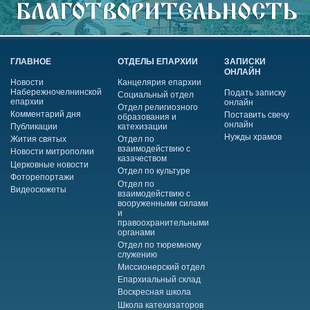
ГЛАВНОЕ
ОТДЕЛЫ ЕПАРХИИ
ЗАПИСКИ
ОНЛАЙН
Новости
Канцелярия епархии
Набережночелнинской
Подать записку
Социальный отдел
епархии
онлайн
Отдел религиозного
Комментарий дня
Поставить свечу
образования и
онлайн
Публикации
катехизации
Нужды храмов
Жития святых
Отдел по
взаимодействию с
Новости митрополии
казачеством
Церковные новости
Отдел по культуре
Фоторепортажи
Отдел по
Видеосюжеты
взаимодействию с
вооруженными силами
и
правоохранительными
органами
Отдел по тюремному
служению
Миссионерский отдел
Епархиальный склад
Воскресная школа
Школа катехизаторов