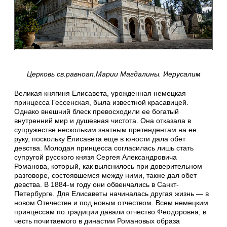
Церковь св.равноап.Марии Магдалины. Иерусалим
Великая княгиня Елисавета, урожденная немецкая
принцесса Гессенская, была известной красавицей.
Однако внешний блеск превосходили ее богатый
внутренний мир и душевная чистота. Она отказала в
супружестве нескольким знатным претендентам на ее
руку, поскольку Елисавета еще в юности дала обет
девства. Молодая принцесса согласилась лишь стать
супругой русского князя Сергея Александровича
Романова, который, как выяснилось при доверительном
разговоре, состоявшемся между ними, также дал обет
девства. В 1884-м году они обвенчались в Санкт-
Петербурге. Для Елисаветы начиналась другая жизнь — в
новом Отечестве и под новым отчеством. Всем немецким
принцессам по традиции давали отчество Феодоровна, в
честь почитаемого в династии Романовых образа