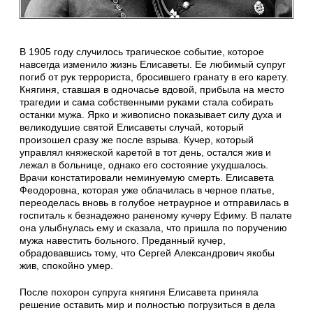
В 1905 году случилось трагическое событие, которое
навсегда изменило жизнь Елисаветы. Ее любимый супруг
погиб от рук террориста, бросившего гранату в его карету.
Княгиня, ставшая в одночасье вдовой, прибыла на место
трагедии и сама собственными руками стала собирать
останки мужа. Ярко и живописно показывает силу духа и
великодушие святой Елисаветы случай, который
произошел сразу же после взрыва. Кучер, который
управлял княжеской каретой в тот день, остался жив и
лежал в больнице, однако его состояние ухудшалось.
Врачи констатировали неминуемую смерть. Елисавета
Феодоровна, которая уже облачилась в черное платье,
переоделась вновь в голубое нетраурное и отправилась в
госпиталь к безнадежно раненому кучеру Ефиму. В палате
она улыбнулась ему и сказала, что пришла по поручению
мужа навестить больного. Преданный кучер,
обрадовавшись тому, что Сергей Александрович якобы
жив, спокойно умер.
После похорон супруга княгиня Елисавета приняла
решение оставить мир и полностью погрузиться в дела