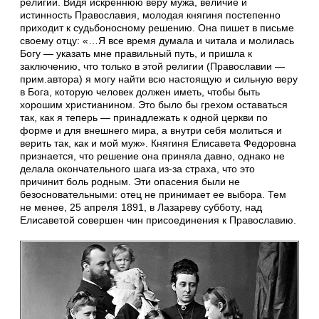
религии. Видя искреннюю веру мужа, величие и
истинность Православия, молодая княгиня постепенно
приходит к судьбоносному решению. Она пишет в письме
своему отцу: «…Я все время думала и читала и молилась
Богу — указать мне правильный путь, и пришла к
заключению, что только в этой религии (Православии —
прим.автора) я могу найти всю настоящую и сильную веру
в Бога, которую человек должен иметь, чтобы быть
хорошим христианином. Это было бы грехом оставаться
так, как я теперь — принадлежать к одной церкви по
форме и для внешнего мира, а внутри себя молиться и
верить так, как и мой муж». Княгиня Елисавета Федоровна
признается, что решение она приняла давно, однако не
делала окончательного шага из-за страха, что это
причинит боль родным. Эти опасения были не
безосновательными: отец не принимает ее выбора. Тем
не менее, 25 апреля 1891, в Лазареву субботу, над
Елисаветой совершен чин присоединения к Православию.