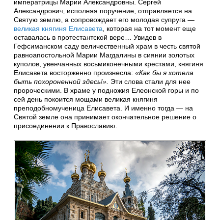
императрицы Марии Александровны. Сергей
Александрович, исполняя поручение, отправляется на
Святую землю, а сопровождает его молодая супруга —
великая княгиня Елисавета
, которая на тот момент еще
оставалась в протестантской вере… Увидев в
Гефсиманском саду величественный храм в честь святой
равноапостольной Марии Магдалины в сиянии золотых
куполов, увенчанных восьмиконечными крестами, княгиня
Елисавета восторженно произнесла:
«Как бы я хотела
быть похороненной здесь!».
Эти слова стали для нее
пророческими. В храме у подножия Елеонской горы и по
сей день покоится мощами великая княгиня
преподобномученица Елисавета. И именно тогда — на
Святой земле она принимает окончательное решение о
присоединении к Православию.