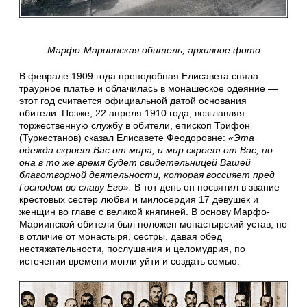
Марфо-Мариинская обитель, архивное фото
В феврале 1909 года преподобная Елисавета сняла
траурное платье и облачилась в монашеское одеяние —
этот год считается официальной датой основания
обители. Позже, 22 апреля 1910 года, возглавляя
торжественную службу в обители, епископ Трифон
(Туркестанов) сказал Елисавете Феодоровне:
«Эта
одежда скроет Вас от мира, и мир скроет от Вас, но
она в то же время будет свидетельницей Вашей
благотворной деятельности, которая воссияет пред
Господом во славу Его».
В тот день он посвятил в звание
крестовых сестер любви и милосердия 17 девушек и
женщин во главе с великой княгиней. В основу Марфо-
Мариинской обители был положен монастырский устав, но
в отличие от монастыря, сестры, давая обед
нестяжательности, послушания и целомудрия, по
истечении времени могли уйти и создать семью.