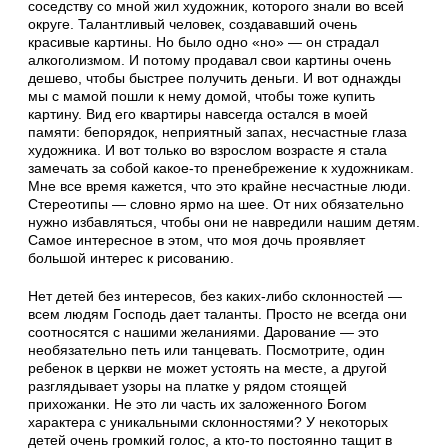
соседству со мной жил художник, которого знали во всей
округе. Талантливый человек, создававший очень
красивые картины. Но было одно «но» — он страдал
алкоголизмом. И потому продавал свои картины очень
дешево, чтобы быстрее получить деньги. И вот однажды
мы с мамой пошли к нему домой, чтобы тоже купить
картину. Вид его квартиры навсегда остался в моей
памяти: бепорядок, неприятный запах, несчастные глаза
художника. И вот только во взрослом возрасте я стала
замечать за собой какое-то пренебрежение к художникам.
Мне все время кажется, что это крайне несчастные люди.
Стереотипы — словно ярмо на шее. От них обязательно
нужно избавляться, чтобы они не навредили нашим детям.
Самое интересное в этом, что моя дочь проявляет
большой интерес к рисованию.
Нет детей без интересов, без каких-либо склонностей —
всем людям Господь дает таланты. Просто не всегда они
соотносятся с нашими желаниями. Дарование — это
необязательно петь или танцевать. Посмотрите, один
ребенок в церкви не может устоять на месте, а другой
разглядывает узоры на платке у рядом стоящей
прихожанки. Не это ли часть их заложенного Богом
характера с уникальными склонностями? У некоторых
детей очень громкий голос, а кто-то постоянно тащит в