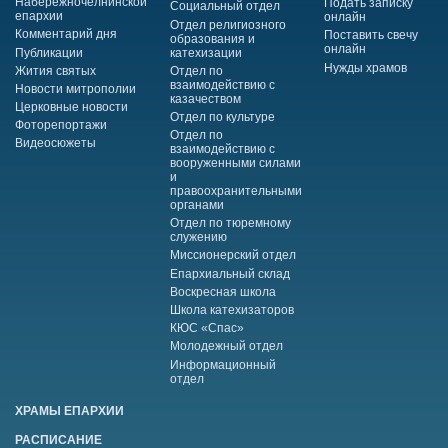
Набережночелнинской
Подать записку
Социальный отдел
епархии
онлайн
Отдел религиозного
Комментарий дня
Поставить свечу
образования и
онлайн
Публикации
катехизации
Нужды храмов
Жития святых
Отдел по
взаимодействию с
Новости митрополии
казачеством
Церковные новости
Отдел по культуре
Фоторепортажи
Отдел по
Видеосюжеты
взаимодействию с
вооруженными силами
и
правоохранительными
органами
Отдел по тюремному
служению
Миссионерский отдел
Епархиальный склад
Воскресная школа
Школа катехизаторов
КЮС «Спас»
Молодежный отдел
Информационный
отдел
ХРАМЫ ЕПАРХИИ
РАСПИСАНИЕ