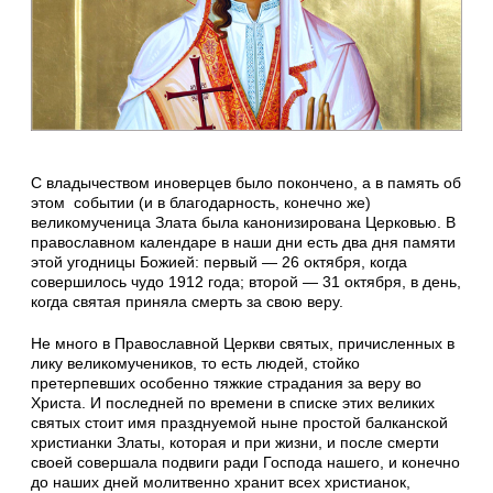
С владычеством иноверцев было покончено, а в память об
этом событии (и в благодарность, конечно же)
великомученица Злата была канонизирована Церковью. В
православном календаре в наши дни есть два дня памяти
этой угодницы Божией: первый — 26 октября, когда
совершилось чудо 1912 года; второй — 31 октября, в день,
когда святая приняла смерть за свою веру.
Не много в Православной Церкви святых, причисленных в
лику великомучеников, то есть людей, стойко
претерпевших особенно тяжкие страдания за веру во
Христа. И последней по времени в списке этих великих
святых стоит имя празднуемой ныне простой балканской
христианки Златы, которая и при жизни, и после смерти
своей совершала подвиги ради Господа нашего, и конечно
до наших дней молитвенно хранит всех христианок,