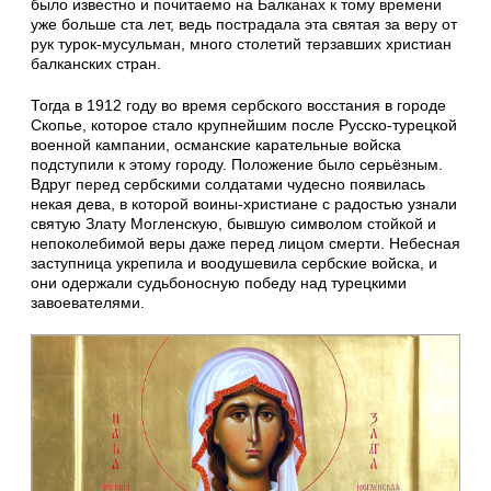
было известно и почитаемо на Балканах к тому времени
уже больше ста лет, ведь пострадала эта святая за веру от
рук турок-мусульман, много столетий терзавших христиан
балканских стран.
Тогда в 1912 году во время сербского восстания в городе
Скопье, которое стало крупнейшим после Русско-турецкой
военной кампании, османские карательные войска
подступили к этому городу. Положение было серьёзным.
Вдруг перед сербскими солдатами чудесно появилась
некая дева, в которой воины-христиане с радостью узнали
святую Злату Могленскую, бывшую символом стойкой и
непоколебимой веры даже перед лицом смерти. Небесная
заступница укрепила и воодушевила сербские войска, и
они одержали судьбоносную победу над турецкими
завоевателями.