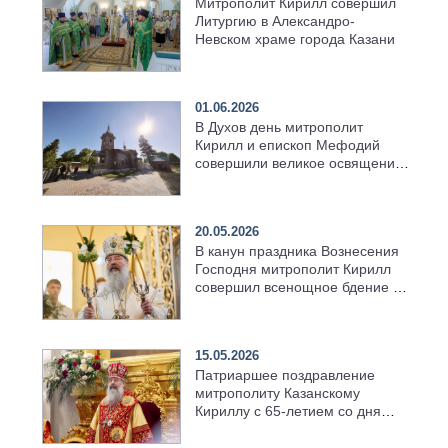
Митрополит Кирилл совершил
Литургию в Александро-
Невском храме города Казани
01.06.2026
В Духов день митрополит
Кирилл и епископ Мефодий
совершили великое освящение
возрождённого Троицкого
храма в селе Верхний Багряж
20.05.2026
В канун праздника Вознесения
Господня митрополит Кирилл
совершил всенощное бдение в
храме Казанской духовной
семинарии
15.05.2026
Патриаршее поздравление
митрополиту Казанскому
Кириллу с 65-летием со дня
рождения