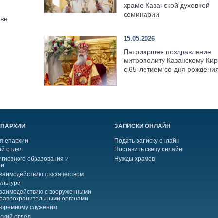
храме Казанской духовной
семинарии
тве
15.05.2026
Патриаршее поздравление
митрополиту Казанскому Кир
с 65-летием со дня рождени
ЕПАРХИИ
ЗАПИСКИ ОНЛАЙН
я епархии
Подать записку онлайн
й отдел
Поставить свечу онлайн
игиозного образования и
Нужды храмов
ии
взаимодействию с казачеством
ультуре
взаимодействию с вооруженными
правоохранительными органами
тюремному служению
ский отдел