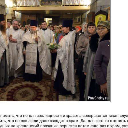
имать, что не для зрелищности и красоты совершается такая служ
ь, что не все люди даже заходят в храм. Да, для кого-то отстоять 
едших на крещенский праздник, вернется потом еще раз в храм, уже