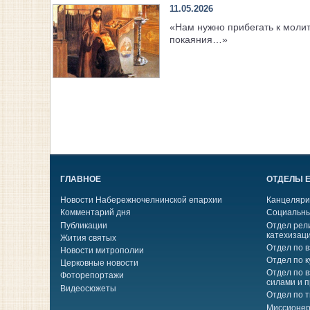
11.05.2026
«Нам нужно прибегать к моли
покаяния…»
ГЛАВНОЕ
ОТДЕЛЫ 
Новости Набережночелнинской епархии
Канцеляри
Комментарий дня
Социальны
Публикации
Отдел рел
катехизац
Жития святых
Отдел по 
Новости митрополии
Отдел по к
Церковные новости
Отдел по 
Фоторепортажи
силами и 
Видеосюжеты
Отдел по 
Миссионер