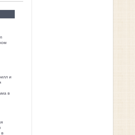
л
ком
рилл и
и
ама в
ия
л
 в