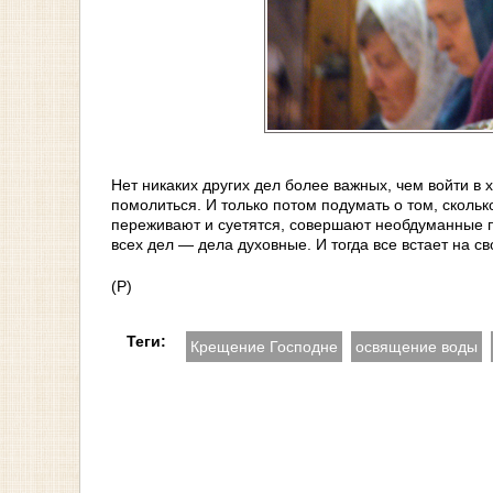
Нет никаких других дел более важных, чем войти в 
помолиться. И только потом подумать о том, сколь
переживают и суетятся, совершают необдуманные по
всех дел — дела духовные. И тогда все встает на с
(Р)
Теги:
Крещение Господне
освящение воды