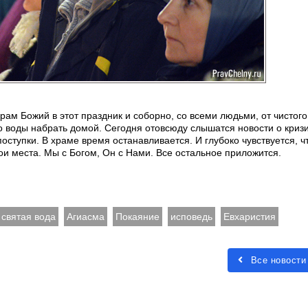
храм Божий в этот праздник и соборно, со всеми людьми, от чистог
ко воды набрать домой. Сегодня отовсюду слышатся новости о криз
ступки. В храме время останавливается. И глубоко чувствуется, ч
вои места. Мы с Богом, Он с Нами. Все остальное приложится.
святая вода
Агиасма
Покаяние
исповедь
Евхаристия
Все новости