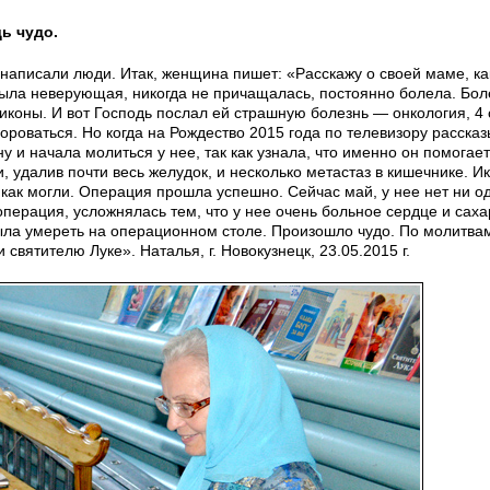
ь чудо.
 написали люди. Итак, женщина пишет: «Расскажу о своей маме, ка
ыла неверующая, никогда не причащалась, постоянно болела. Бол
иконы. И вот Господь послал ей страшную болезнь — онкология, 4 
бороваться. Но когда на Рождество 2015 года по телевизору расска
у и начала молиться у нее, так как узнала, что именно он помогае
удалив почти весь желудок, и несколько метастаз в кишечнике. Ик
 как могли. Операция прошла успешно. Сейчас май, у нее нет ни о
операция, усложнялась тем, что у нее очень больное сердце и сах
была умереть на операционном столе. Произошло чудо. По молитва
святителю Луке». Наталья, г. Новокузнецк, 23.05.2015 г.