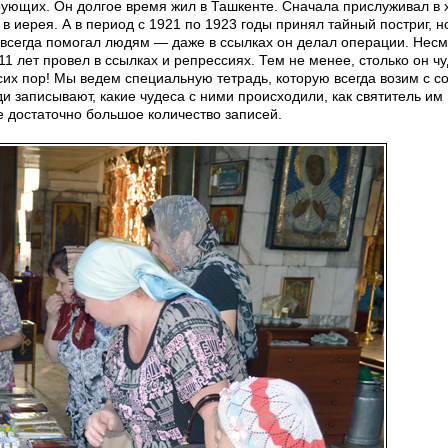
рующих. Он долгое время жил в Ташкенте. Сначала прислуживал в
в иерея. А в период с 1921 по 1923 годы принял тайный постриг, н
всегда помогал людям — даже в ссылках он делал операции. Несмо
11 лет провел в ссылках и репрессиях. Тем не менее, столько он ч
сих пор! Мы ведем специальную тетрадь, которую всегда возим с со
 записывают, какие чудеса с ними происходили, как святитель им 
е достаточно большое количество записей.