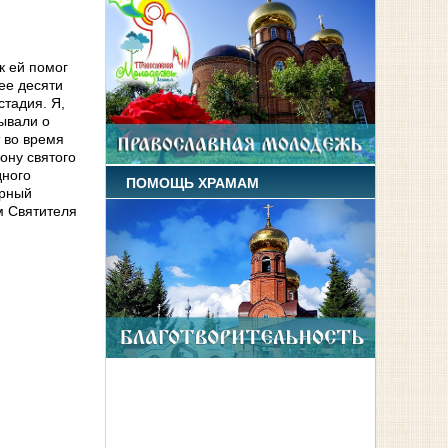
к ей помог
ее десяти
стадия. Я,
зывали о
т во время
ону святого
дного
ПОМОЩЬ ХРАМАМ
арный
м Святителя