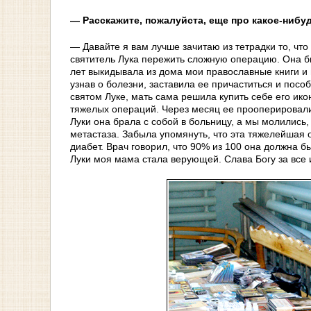
— Расскажите, пожалуйста, еще про какое-нибуд
— Давайте я вам лучше зачитаю из тетрадки то, что
святитель Лука пережить сложную операцию. Она б
лет выкидывала из дома мои православные книги и 
узнав о болезни, заставила ее причаститься и посо
святом Луке, мать сама решила купить себе его икон
тяжелых операций. Через месяц ее прооперировали, 
Луки она брала с собой в больницу, а мы молились,
метастаза. Забыла упомянуть, что эта тяжелейшая 
диабет. Врач говорил, что 90% из 100 она должна 
Луки моя мама стала верующей. Слава Богу за все и 