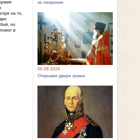
 храме
за смирение
о
тря на то,
удес
бой, по
помог в
06.08.2026
Открывая двери храма