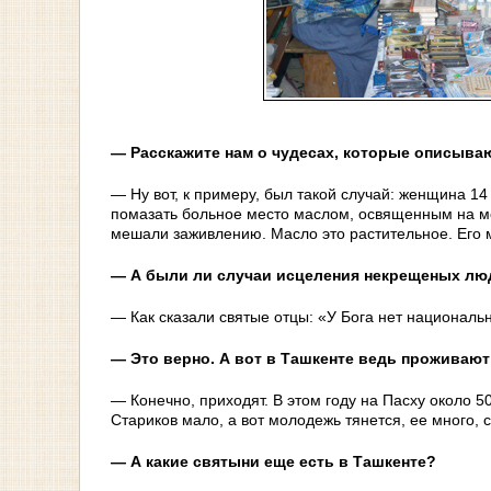
— Расскажите нам о чудесах, которые описыва
— Ну вот, к примеру, был такой случай: женщина 1
помазать больное место маслом, освященным на мощ
мешали заживлению. Масло это растительное. Его 
— А были ли случаи исцеления некрещеных люд
— Как сказали святые отцы: «У Бога нет националь
— Это верно. А вот в Ташкенте ведь проживают
— Конечно, приходят. В этом году на Пасху около 
Стариков мало, а вот молодежь тянется, ее много,
— А какие святыни еще есть в Ташкенте?