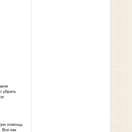
вали
о убрать
се
орую помощь
 Все как