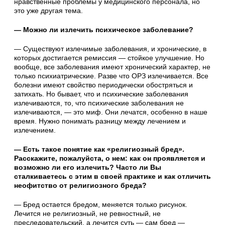
нравственные проблемы у медицинского персонала, но
это уже другая тема.
— Можно ли излечить психическое заболевание?
— Существуют излечимые заболевания, и хронические, в
которых достигается ремиссия — стойкое улучшение. Но
вообще, все заболевания имеют хронический характер, не
только психиатрические. Разве что ОРЗ излечивается. Все
болезни имеют свойство периодически обостряться и
затихать. Но бывает, что и психические заболевания
излечиваются, то, что психические заболевания не
излечиваются, — это миф. Они лечатся, особенно в наше
время. Нужно понимать разницу между лечением и
излечением.
— Есть такое понятие как «религиозный бред».
Расскажите, пожалуйста, о нем: как он проявляется и
возможно ли его излечить? Часто ли Вы
сталкиваетесь с этим в своей практике и как отличить
неофитство от религиозного бреда?
— Бред остается бредом, меняется только рисунок.
Лечится не религиозный, не ревностный, не
преследовательский, а лечится суть — сам бред —