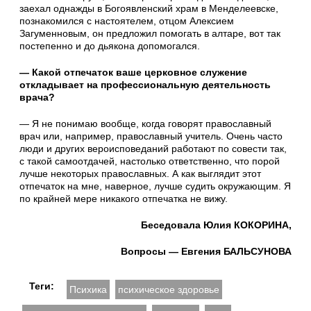
заехал однажды в Богоявленский храм в Менделеевске,
познакомился с настоятелем, отцом Алексием
Загуменновым, он предложил помогать в алтаре, вот так
постепенно и до дьякона допомогался.
— Какой отпечаток ваше церковное служение
откладывает на профессиональную деятельность
врача?
— Я не понимаю вообще, когда говорят православный
врач или, например, православный учитель. Очень часто
люди и других вероисповеданий работают по совести так,
с такой самоотдачей, настолько ответственно, что порой
лучше некоторых православных. А как выглядит этот
отпечаток на мне, наверное, лучше судить окружающим. Я
по крайней мере никакого отпечатка не вижу.
Беседовала Юлия КОКОРИНА,
Вопросы — Евгения БАЛЬСУНОВА
Теги:
Психика
психическое здоровье