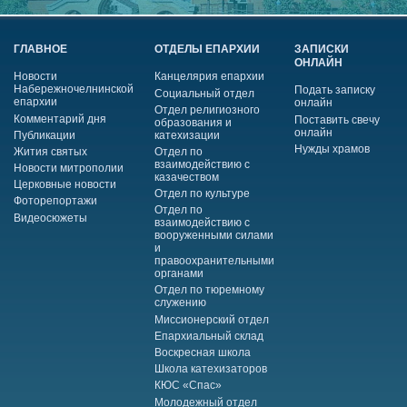
ГЛАВНОЕ
ОТДЕЛЫ ЕПАРХИИ
ЗАПИСКИ
ОНЛАЙН
Новости
Канцелярия епархии
Набережночелнинской
Подать записку
Социальный отдел
епархии
онлайн
Отдел религиозного
Комментарий дня
Поставить свечу
образования и
онлайн
Публикации
катехизации
Нужды храмов
Жития святых
Отдел по
взаимодействию с
Новости митрополии
казачеством
Церковные новости
Отдел по культуре
Фоторепортажи
Отдел по
Видеосюжеты
взаимодействию с
вооруженными силами
и
правоохранительными
органами
Отдел по тюремному
служению
Миссионерский отдел
Епархиальный склад
Воскресная школа
Школа катехизаторов
КЮС «Спас»
Молодежный отдел