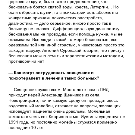
церковные круги, было такое предположение, что
бесноватые боятся святой воды, креста, Литургии… Но
если отбросить шутки, то в психиатрии есть абсолютно
конкретные признаки психических расстройств,
диагностика — дело серьезное, никого просто так в
больницу не положат. Дифференциальную диагностику
беснования мы не проводим, если помощь нужна, мы ее
оказываем. Все люди в какой-то мере бесноватые, все
одержимы той или иной страстью, у некоторых просто это
выходит наружу. Антоний Сурожский говорил, что приступ
беснования можно лечить и терапевтическими методами,
противоречий нет.
— Как могут сотрудничать священник и
психотерапевт в лечении таких больных?
— Священник нужен всем. Много лет к нам в ПНД
приходит иерей Александр Щенников из села
Новотроицкого, почти каждую среду он проводит здесь
водосвятный молебен, отвечает на вопросы, желающих
исповедует, пациенты очень довольны. Молельная
комната в честь свт. Киприана и мц. Иустины существует с
1994 года, но постоянно молебны служатся примерно
последние 10 лет.