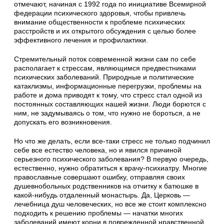
отмечают, начиная с 1992 года по инициативе Всемирной
федерации психического здоровья, чтобы привлечь
внимание общественности к проблеме психических
расстройств и их открытого обсуждения с целью более
эффективного лечения и профилактики.
Стремительный поток современной жизни сам по себе
располагает к стрессам, являющимся предвестниками
психических заболеваний. Природные и политические
катаклизмы, информационные перегрузки, проблемы на
работе и дома приводят к тому, что стресс стал одной из
постоянных составляющих нашей жизни. Люди борются с
ним, не задумываясь о том, что нужно не бороться, а не
допускать его возникновения.
Но что же делать, если все-таки стресс не только подчинил
себе все естество человека, но и явился причиной
серьезного психического заболевания? В первую очередь,
естественно, нужно обратиться к врачу-психиатру. Многие
православные совершают ошибку, отправляя своих
душевнобольных родственников на отчитку к батюшке в
какой-нибудь отдаленный монастырь. Да, Церковь —
лечебница душ человеческих, но все же стоит комплексно
подходить к решению проблемы — начатки многих
заболеваний имеют корни в поврежденной нравственной