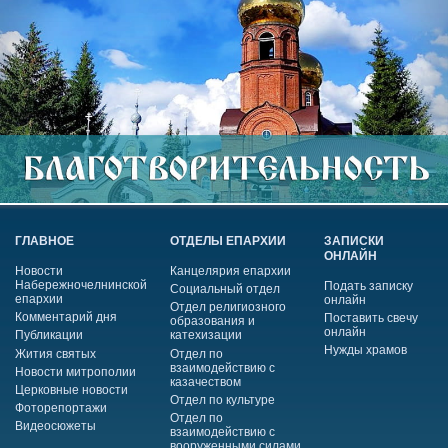
ГЛАВНОЕ
ОТДЕЛЫ ЕПАРХИИ
ЗАПИСКИ
ОНЛАЙН
Новости
Канцелярия епархии
Набережночелнинской
Подать записку
Социальный отдел
епархии
онлайн
Отдел религиозного
Комментарий дня
Поставить свечу
образования и
онлайн
Публикации
катехизации
Нужды храмов
Жития святых
Отдел по
взаимодействию с
Новости митрополии
казачеством
Церковные новости
Отдел по культуре
Фоторепортажи
Отдел по
Видеосюжеты
взаимодействию с
вооруженными силами