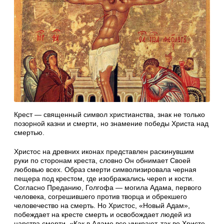
Крест — священный символ христианства, знак не только
позорной казни и смерти, но знамение победы Христа над
смертью.
Христос на древних иконах представлен раскинувшим
руки по сторонам креста, словно Он обнимает Своей
любовью всех. Образ смерти символизировала черная
пещера под крестом, где изображались череп и кости.
Согласно Преданию, Голгофа — могила Адама, первого
человека, согрешившего против творца и обрекшего
человечество на смерть. Но Христос, «Новый Адам»,
побеждает на кресте смерть и освобождает людей из
царства смерти. «Как в Адаме все умирают, так во Христе