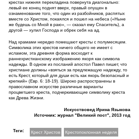
крестах нижняя перекладина повернута диагонально:
левый ее конец поднят вверх, правый опущен в
ознаменование того, что один из разбойников, распятых
вместе со Христом, покаялся и пошел на небеса («Ныне
же будешь со Мной в раю», — сказал ему Спаситель), а
другой — хулил Господа и обрек себя на ад.
Над храмами нередко помещают кресты с полумесяцем.
Символика этих крестов ничего общего не имеет с
исламом, эта древняя форма восходит к
раннехристианскому изображению якоря как символа
надежды. В одном из посланий апостол Павел пишет, что
христиане должны «взяться за предлежащую надежду, то
есть Крест, который для души есть как якорь безопасный и
крепкий» (Евр. 6: 18-19). Широко распространены в
православном искусстве различные варианты
процветшего креста, подчеркивающие символику креста
как Древа Жизни.
Искусствовед Ирина Языкова
Источник: журнал "Великий пост", 2013 год
Теги:
Крест Христов
Крестопоклонная неделя