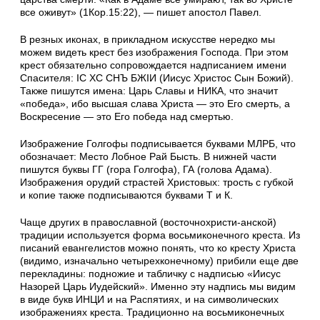
все оживут» (1Кор.15:22), — пишет апостол Павел.
В резных иконах, в прикладном искусстве нередко мы
можем видеть крест без изображения Господа. При этом
крест обязательно сопровождается надписанием имени
Спасителя: IС ХС СНЪ БЖIИ (Иисус Христос Сын Божий).
Также пишутся имена: Царь Славы и НИКА, что значит
«победа», ибо высшая слава Христа — это Его смерть, а
Воскресение — это Его победа над смертью.
Изображение Голгофы подписывается буквами МЛРБ, что
обозначает: Место Лобное Рай Бысть. В нижней части
пишутся буквы ГГ (гора Голгофа), ГА (голова Адама).
Изображения орудий страстей Христовых: трость с губкой
и копие также подписываются буквами Т и К.
Чаще других в православной (восточнохристи-анской)
традиции используется форма восьмиконечного креста. Из
писаний евангелистов можно понять, что ко кресту Христа
(видимо, изначально четырехконечному) прибили еще две
перекладины: подножие и табличку с надписью «Иисус
Назорей Царь Иудейский». Именно эту надпись мы видим
в виде букв ИНЦИ и на Распятиях, и на символических
изображениях креста. Традиционно на восьмиконечных