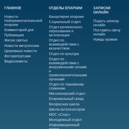
ГЛАВНОЕ
ОТДЕЛЫ ЕПАРХИИ
ЗАПИСКИ
ОНЛАЙН
Новости
Канцелярия епархии
Набережночелнинской
Подать записку
Социальный отдел
епархии
онлайн
Отдел религиозного
Комментарий дня
Поставить свечу
образования и
онлайн
Публикации
катехизации
Нужды храмов
Жития святых
Отдел по
взаимодействию с
Новости митрополии
казачеством
Церковные новости
Отдел по культуре
Фоторепортажи
Отдел по
Видеосюжеты
взаимодействию с
вооруженными силами
и
правоохранительными
органами
Отдел по тюремному
служению
Миссионерский отдел
Епархиальный склад
Воскресная школа
Школа катехизаторов
КЮС «Спас»
Молодежный отдел
Информационный