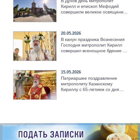
В Духов день митрополит
Кирилл и епископ Мефодий
совершили великое освящение
возрождённого Троицкого
храма в селе Верхний Багряж
20.05.2026
В канун праздника Вознесения
Господня митрополит Кирилл
совершил всенощное бдение в
храме Казанской духовной
семинарии
15.05.2026
Патриаршее поздравление
митрополиту Казанскому
Кириллу с 65-летием со дня
рождения