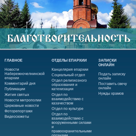
ГЛАВНОЕ
ОТДЕЛЫ ЕПАРХИИ
ЗАПИСКИ
ОНЛАЙН
Новости
Канцелярия епархии
Набережночелнинской
Подать записку
Социальный отдел
епархии
онлайн
Отдел религиозного
Комментарий дня
Поставить свечу
образования и
онлайн
Публикации
катехизации
Нужды храмов
Жития святых
Отдел по
взаимодействию с
Новости митрополии
казачеством
Церковные новости
Отдел по культуре
Фоторепортажи
Отдел по
Видеосюжеты
взаимодействию с
вооруженными силами
и
правоохранительными
органами