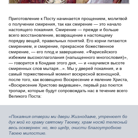
Приготовление к Посту начинается прощением, молитвой
о получении смирения, так как смирение — это начало
настоящего покаяния. Смирение — прежде и больше
всего восстановление, возвращение к настоящему
порядку вещей, правильных понятий. Его корни питаются
смирением, и смирение, прекрасное божественное
смирение, — его плод и завершение. «Фарисейского
избежим высокоглаголания (напыщенного многословия)»,
— говорится в Кондаке этого дня, — и «научимся высоте
смиренных слов мытаря...». Мы у дверей покаяния, и в
самый торжественный момент воскресной всенощной,
после того, как возвещено Воскресение и явление Христа,
«Воскресение Христово видевшее», первый раз поются
тропари, которые будут сопровождать нас в течение всего
Великого Поста:
«Покаяния отверзи ми двери Жизнодавче, утренюет бо
дух мой ко храму святому Твоему, храм носяй телесный
весь осквернен: но, яко щедр, очисти благоутробною
Твоею милостию.