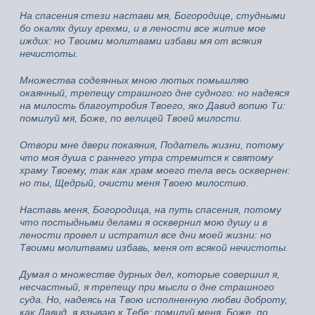
На спасения стези настави мя, Богородице, студными
бо окалях душу грехми, и в лености все житие мое
иждих: но Твоими молитвами избави мя от всякия
нечистоты.
Множества содеянных мною лютых помышляю
окаянный, трепещу страшного дне судного: но надеяся
на милость благоутробия Твоего, яко Давид вопию Ти:
помилуй мя, Боже, по велицей Твоей милости.
Отвори мне двери покаяния, Податель жизни, потому
что моя душа с раннего утра стремится к святому
храму Твоему, так как храм моего тела весь осквернен:
но ты, Щедрый, очисти меня Твоею милостию.
Наставь меня, Богородица, на путь спасения, потому
что постыдными делами я осквернил мою душу и в
лености провел и истратил все дни моей жизни: но
Твоими молитвами избавь, меня от всякой нечистоты.
Думая о множестве дурных дел, которые совершил я,
несчастный, я трепещу при мысли о дне страшного
суда. Но, надеясь на Твою исполненную любви доброту,
как Давид, я взываю к Тебе: помилуй меня, Боже, по