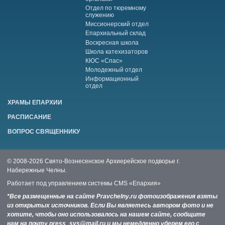
Отдел по тюремному
служению
Миссионерский отдел
Епархиальный склад
Воскресная школа
Школа катехизаторов
КЮС «Спас»
Молодежный отдел
Информационный
отдел
ХРАМЫ ЕПАРХИИ
РАСПИСАНИЕ
ВОПРОС СВЯЩЕННИКУ
© 2008-2026 Свято-Вознесенское Архиерейское подворье г.
Набережные Челны.
Работает под управлением системы
CMS «Епархия»
*Все размещенные на сайте Pravchelny.ru фотоизображения взяты
из открытых источников. Если Вы являетесь автором фото и не
хотите, чтобы оно использовалось на нашем сайте, сообщите
нам на почту press_svs@mail.ru и мы немедленно уберем его с