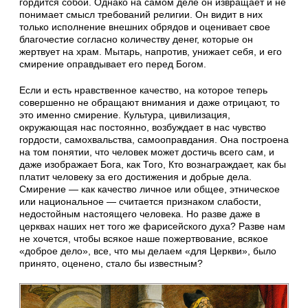
гордится собой. Однако на самом деле он извращает и не
понимает смысл требований религии. Он видит в них
только исполнение внешних обрядов и оценивает свое
благочестие согласно количеству денег, которые он
жертвует на храм. Мытарь, напротив, унижает себя, и его
смирение оправдывает его перед Богом.
Если и есть нравственное качество, на которое теперь
совершенно не обращают внимания и даже отрицают, то
это именно смирение. Культура, цивилизация,
окружающая нас постоянно, возбуждает в нас чувство
гордости, самохвальства, самооправдания. Она построена
на том понятии, что человек может достичь всего сам, и
даже изображает Бога, как Того, Кто вознаграждает, как бы
платит человеку за его достижения и добрые дела.
Смирение — как качество личное или общее, этническое
или национальное — считается признаком слабости,
недостойным настоящего человека. Но разве даже в
церквах наших нет того же фарисейского духа? Разве нам
не хочется, чтобы всякое наше пожертвование, всякое
«доброе дело», все, что мы делаем «для Церкви», было
принято, оценено, стало бы известным?