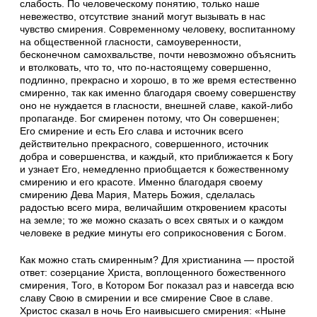
слабость. По человеческому понятию, только наше
невежество, отсутствие знаний могут вызывать в нас
чувство смирения. Современному человеку, воспитанному
на общественной гласности, самоуверенности,
бесконечном самохвальстве, почти невозможно объяснить
и втолковать, что то, что по-настоящему совершенно,
подлинно, прекрасно и хорошо, в то же время естественно
смиренно, так как именно благодаря своему совершенству
оно не нуждается в гласности, внешней славе, какой-либо
пропаганде. Бог смиренен потому, что Он совершенен;
Его смирение и есть Его слава и источник всего
действительно прекрасного, совершенного, источник
добра и совершенства, и каждый, кто приближается к Богу
и узнает Его, немедленно приобщается к божественному
смирению и его красоте. Именно благодаря своему
смирению Дева Мария, Матерь Божия, сделалась
радостью всего мира, величайшим откровением красоты
на земле; то же можно сказать о всех святых и о каждом
человеке в редкие минуты его соприкосновения с Богом.
Как можно стать смиренным? Для христианина — простой
ответ: созерцание Христа, воплощенного божественного
смирения, Того, в Котором Бог показал раз и навсегда всю
славу Свою в смирении и все смирение Свое в славе.
Христос сказал в ночь Его наивысшего смирения: «Ныне