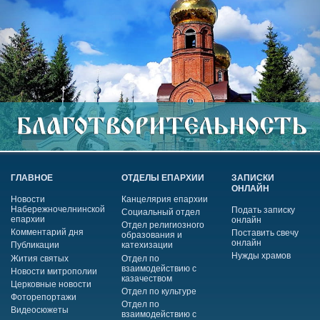
ГЛАВНОЕ
ОТДЕЛЫ ЕПАРХИИ
ЗАПИСКИ
ОНЛАЙН
Новости
Канцелярия епархии
Набережночелнинской
Подать записку
Социальный отдел
епархии
онлайн
Отдел религиозного
Комментарий дня
Поставить свечу
образования и
онлайн
Публикации
катехизации
Нужды храмов
Жития святых
Отдел по
взаимодействию с
Новости митрополии
казачеством
Церковные новости
Отдел по культуре
Фоторепортажи
Отдел по
Видеосюжеты
взаимодействию с