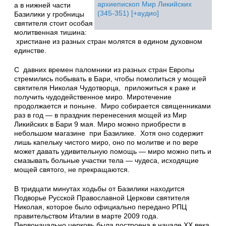
архиепископ Мир Ликийских
а в нижней части
(345-351) [+аудио]
Базилики у гробницы
святителя стоит особая
молитвенная тишина:
христиане из разных стран молятся в едином духовном
единстве.
С давних времен паломники из разных стран Европы
стремились побывать в Бари, чтобы помолиться у мощей
святителя Николая Чудотворца, приложиться к раке и
получить чудодейственное миро. Миротечение
продолжается и поныне. Миро собирается священниками
раз в год — в праздник перенесения мощей из Мир
Ликийских в Бари 9 мая. Миро можно приобрести в
небольшом магазине при Базилике. Хотя оно содержит
лишь капельку чистого миро, оно по молитве и по вере
может давать удивительную помощь — миро можно пить и
смазывать больные участки тела — чудеса, исходящие
мощей святого, не прекращаются.
В тридцати минутах ходьбы от Базилики находится
Подворье Русской Православной Церкови святителя
Николая, которое было официально передано РПЦ
правительством Италии в марте 2009 года.
Первоначально церковь была построена в начале ХХ века