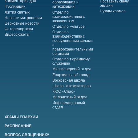
Комментарий дня
Поставить свечу
образования и
онлайн
Публикации
катехизации
Нужды храмов
Жития святых
Отдел по
взаимодействию с
Новости митрополии
казачеством
Церковные новости
Отдел по культуре
Фоторепортажи
Отдел по
Видеосюжеты
взаимодействию с
вооруженными силами
и
правоохранительными
органами
Отдел по тюремному
служению
Миссионерский отдел
Епархиальный склад
Воскресная школа
Школа катехизаторов
КЮС «Спас»
Молодежный отдел
Информационный
отдел
ХРАМЫ ЕПАРХИИ
РАСПИСАНИЕ
ВОПРОС СВЯЩЕННИКУ