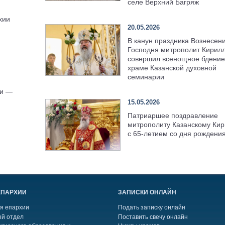
селе Верхний Багряж
хии
20.05.2026
В канун праздника Вознесен
Господня митрополит Кирил
совершил всенощное бдение
храме Казанской духовной
семинарии
ии —
15.05.2026
Патриаршее поздравление
митрополиту Казанскому Кир
с 65-летием со дня рождени
ЕПАРХИИ
ЗАПИСКИ ОНЛАЙН
я епархии
Подать записку онлайн
й отдел
Поставить свечу онлайн