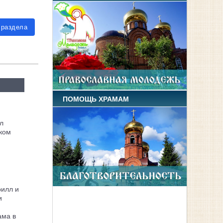
 раздела
ПОМОЩЬ ХРАМАМ
л
ком
рилл и
и
ама в