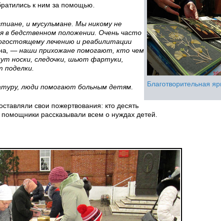
ми обратились к ним за помощью.
тиане, и мусульмане. Мы никому не
ся в бедственном положении. Очень часто
орогостоящему лечению и реабилитации
на
, — наши прихожане помогают, кто чем
ут носки, следочки, шьют фартуки,
 поделки.
Благотворительная я
атуру, люди помогают больным детям.
оставляли свои пожертвования: кто десять
ее помощники рассказывали всем о нуждах детей.