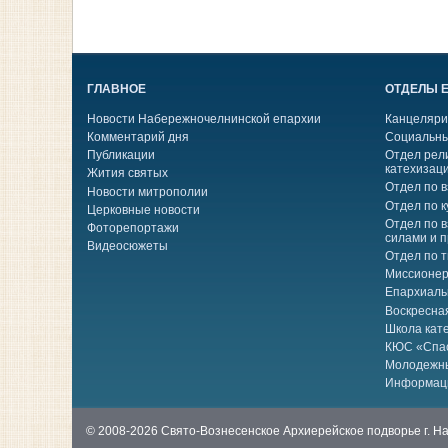
ГЛАВНОЕ
ОТДЕЛЫ 
Новости Набережночелнинской епархии
Канцеляри
Комментарий дня
Социальны
Публикации
Отдел рел
катехизац
Жития святых
Отдел по 
Новости митрополии
Отдел по к
Церковные новости
Отдел по 
Фоторепортажи
силами и 
Видеосюжеты
Отдел по 
Миссионер
Епархиаль
Воскресна
Школа кат
КЮС «Спа
Молодежн
Информац
© 2008-2026 Свято-Вознесенское Архиерейское подворье г. 