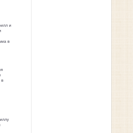
рилл и
и
ама в
ия
л
 в
иллу
я