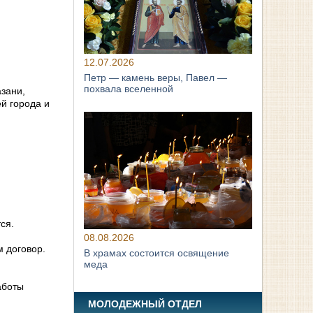
12.07.2026
Петр — камень веры, Павел —
похвала вселенной
зани,
й города и
ся.
08.08.2026
м договор.
В храмах состоится освящение
меда
аботы
МОЛОДЕЖНЫЙ ОТДЕЛ