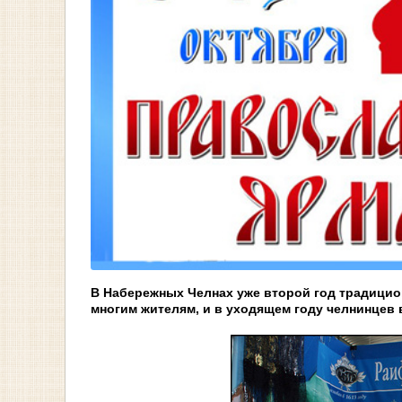
В Набережных Челнах уже второй год традицио
многим жителям, и в уходящем году челнинцев 