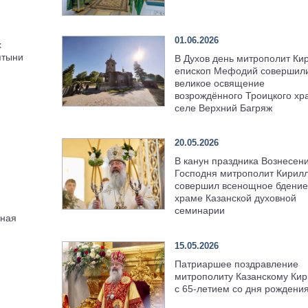
01.06.2026
х
ятыни
В Духов день митрополит Ки
епископ Мефодий совершил
великое освящение
возрождённого Троицкого хр
селе Верхний Багряж
20.05.2026
В канун праздника Вознесен
Господня митрополит Кирил
совершил всенощное бдение
храме Казанской духовной
семинарии
вная
15.05.2026
Патриаршее поздравление
митрополиту Казанскому Кир
с 65-летием со дня рождени