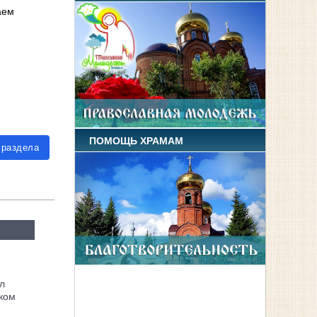
аем
ПОМОЩЬ ХРАМАМ
 раздела
л
ком