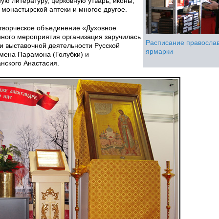
ую литературу, церковную утварь, иконы,
 монастырской аптеки и многое другое.
 творческое объединение «Духовное
нного мероприятия организация заручилась
Расписание правосла
и выставочной деятельности Русской
ярмарки
мена Парамона (Голубки) и
нского Анастасия.