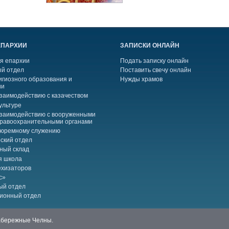
ЕПАРХИИ
ЗАПИСКИ ОНЛАЙН
я епархии
Подать записку онлайн
й отдел
Поставить свечу онлайн
игиозного образования и
Нужды храмов
ии
взаимодействию с казачеством
ультуре
взаимодействию с вооруженными
правоохранительными органами
тюремному служению
ский отдел
ный склад
я школа
ехизаторов
с»
ый отдел
ионный отдел
Набережные Челны.