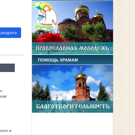
 раздела
ПОМОЩЬ ХРАМАМ
л
ком
рилл и