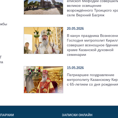
епископ Мефодий совершил
великое освящение
возрождённого Троицкого хр
селе Верхний Багряж
ужбы
20.05.2026
В канун праздника Вознесен
Господня митрополит Кирил
совершил всенощное бдение
храме Казанской духовной
семинарии
Т
ла
15.05.2026
Патриаршее поздравление
митрополиту Казанскому Кир
с 65-летием со дня рождени
ЕПАРХИИ
ЗАПИСКИ ОНЛАЙН