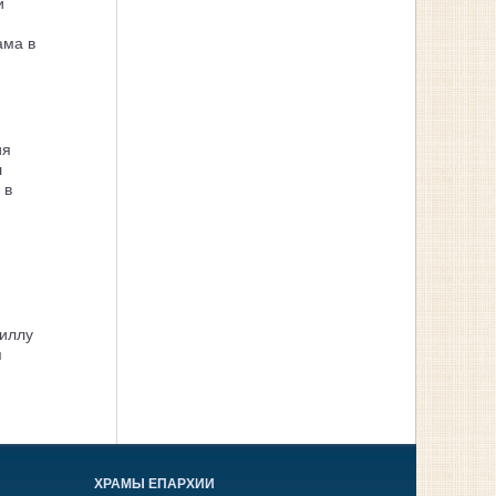
и
ама в
ия
л
 в
иллу
я
ХРАМЫ ЕПАРХИИ