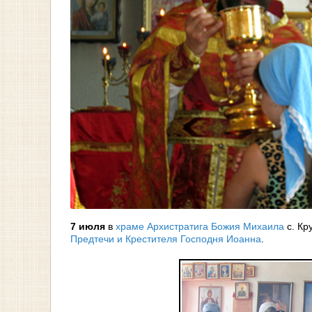
7 июля
в
храме Архистратига Божия Михаила
с. Кр
Предтечи и Крестителя Господня Иоанна
.