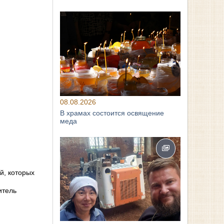
08.08.2026
В храмах состоится освящение
меда
й, которых
итель