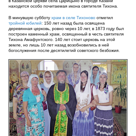
в Казанской церкви села Царицыно в городе Казани
находится особо почитаемая икона святителя Тихона.
В минувшую субботу
храм в селе Тихоново
отметил
тройной юбилей
: 150 лет назад была освящена
деревянная церковь, ровно через 10 лет, в 1873 году был
построен каменный храм, освященный в честь святителя
Тихона Амафунтского. 140 лет стоит церковь на этой
земле, но лишь 10 лет назад возобновились в ней
богослужения после десятилетий советского безбожия.