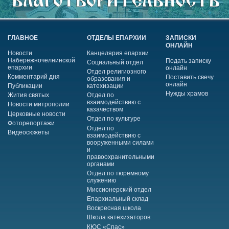
ГЛАВНОЕ
ОТДЕЛЫ ЕПАРХИИ
ЗАПИСКИ
ОНЛАЙН
Новости
Канцелярия епархии
Набережночелнинской
Подать записку
Социальный отдел
епархии
онлайн
Отдел религиозного
Комментарий дня
Поставить свечу
образования и
онлайн
Публикации
катехизации
Нужды храмов
Жития святых
Отдел по
взаимодействию с
Новости митрополии
казачеством
Церковные новости
Отдел по культуре
Фоторепортажи
Отдел по
Видеосюжеты
взаимодействию с
вооруженными силами
и
правоохранительными
органами
Отдел по тюремному
служению
Миссионерский отдел
Епархиальный склад
Воскресная школа
Школа катехизаторов
КЮС «Спас»