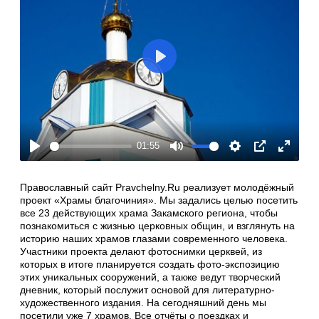
Play
01:55
Play
Mute
Settings
PIP
Enter
fullscre
Православный сайт Pravchelny.Ru реализует молодёжный
проект «Храмы благочиния». Мы задались целью посетить
все 23 действующих храма Закамского региона, чтобы
познакомиться с жизнью церковных общин, и взглянуть на
историю наших храмов глазами современного человека.
Участники проекта делают фотоснимки церквей, из
которых в итоге планируется создать фото-экспозицию
этих уникальных сооружений, а также ведут творческий
дневник, который послужит основой для литературно-
художественного издания. На сегодняшний день мы
посетили уже 7 храмов. Все отчёты о поездках и