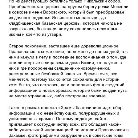
Но из действующих остались только Никольский собор,
Преображенская церковь на другом берегу речки Мензели
в совхозе имени Воровского, который был преобразован
из дачного подворья Ильинского монастыря, да
кладбищенская Казанская церковь, которая никогда не
закрывалась, благодаря чему сохранились некоторые
иконы и кое-что из утвари.
Старое поколение, заставшее еще дореволюционное
Православие, к сожалению, не дожило до наших дней, а с
ними канули в лету и последние воспоминания о том, где
стояли стертые с лица земли дома Божии, кто служил в
них и где похоронены священники-новомученики,
расстрелянные безбожной властью. Время течет, все
меняется, поэтому так хочется сохранить для истории
хотя бы то, что осталось, да и пополнить фонд сведений
информацией о новых храмах, которые были воздвигнуты
на месте утраченных, либо построены впервые.
Также в рамках проекта «Храмы благочиния» идет сбор
информации и о недействующих, полуразрушенных и
уничтоженных храмах. Поэтому редакция сайта
приглашает к сотрудничеству всех, кто обладает какой-
либо уникальной информацией по истории Православия в
Закамье, фотографиями разрушенных в советские годы