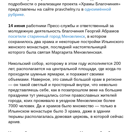
подробности о реализации проекта «Храмы Благочиния»
представлены на сайте pravchelny.ru в
одноимённой
рубрике
.
14 июня
работники Пресс-службы и ответственный за
молодежную деятельность благочиния Георгий Абрамов
посетили старинный город Мензелинск
, в котором
сохранилось два храма и некоторые постройки Ильинского
женского монастыря, последней настоятельницей
которого была святая Маргарита Мензелинская.
Никольский собор, которому в этом году исполняется 200
лет, располагается на центральной площади, где когда-то
проходили шумные ярмарки, и поражает своими
объемами. Наверное, это самый большой храм в регионе
— он такой светлый и просторный внутри, что невольно
представляешь себе, как в позапрошлом веке на большие
праздники тут умещались сотни православных жителей
города, коих проживало в уездном Мензелинске более
7000 человек. Да и храмов было множество — только в
Ильинском монастыре было 3 храма, даже в здании
тюрьмы располагалась домовая церковь, в которой сейчас
архив.