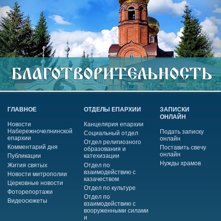
ГЛАВНОЕ
ОТДЕЛЫ ЕПАРХИИ
ЗАПИСКИ
ОНЛАЙН
Новости
Канцелярия епархии
Набережночелнинской
Подать записку
Социальный отдел
епархии
онлайн
Отдел религиозного
Комментарий дня
Поставить свечу
образования и
онлайн
Публикации
катехизации
Нужды храмов
Жития святых
Отдел по
взаимодействию с
Новости митрополии
казачеством
Церковные новости
Отдел по культуре
Фоторепортажи
Отдел по
Видеосюжеты
взаимодействию с
вооруженными силами
и