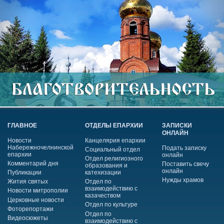
ГЛАВНОЕ
ОТДЕЛЫ ЕПАРХИИ
ЗАПИСКИ
ОНЛАЙН
Новости
Канцелярия епархии
Набережночелнинской
Подать записку
Социальный отдел
епархии
онлайн
Отдел религиозного
Комментарий дня
Поставить свечу
образования и
онлайн
Публикации
катехизации
Нужды храмов
Жития святых
Отдел по
взаимодействию с
Новости митрополии
казачеством
Церковные новости
Отдел по культуре
Фоторепортажи
Отдел по
Видеосюжеты
взаимодействию с