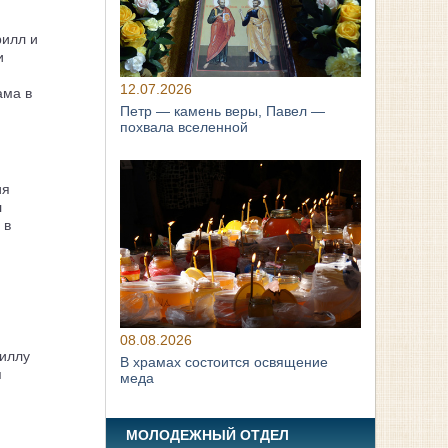
рилл и
и
12.07.2026
ама в
Петр — камень веры, Павел —
похвала вселенной
ия
л
 в
08.08.2026
иллу
В храмах состоится освящение
я
меда
МОЛОДЕЖНЫЙ ОТДЕЛ