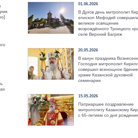
01.06.2026
л
дник
В Духов день митрополит Ки
ео]
епископ Мефодий совершил
великое освящение
возрождённого Троицкого хр
селе Верхний Багряж
ого
20.05.2026
В канун праздника Вознесен
Господня митрополит Кирил
совершил всенощное бдение
храме Казанской духовной
семинарии
ть
вах
15.05.2026
Патриаршее поздравление
митрополиту Казанскому Кир
с 65-летием со дня рождени