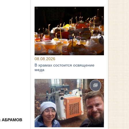
08.08.2026
В храмах состоится освящение
меда
й АБРАМОВ