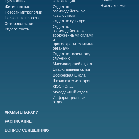
онлайн
Публикации
катехизации
Нужды храмов
Жития святых
Отдел по
взаимодействию с
Новости митрополии
казачеством
Церковные новости
Отдел по культуре
Фоторепортажи
Отдел по
Видеосюжеты
взаимодействию с
вооруженными силами
и
правоохранительными
органами
Отдел по тюремному
служению
Миссионерский отдел
Епархиальный склад
Воскресная школа
Школа катехизаторов
КЮС «Спас»
Молодежный отдел
Информационный
отдел
ХРАМЫ ЕПАРХИИ
РАСПИСАНИЕ
ВОПРОС СВЯЩЕННИКУ