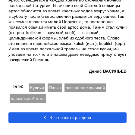
Артос освящается в каждом храме по окончании ночной
пасхальной Литургии. В течение всей Светлой седмицы
артос обносится во время крестных ходов вокруг храма, а
в субботу после благословения раздается верующим. Так
как семья является малой Церковью, то постепенно
появился обычай иметь свой артос дома. Таким стал кулич
(от греч. kollikion — круглый хлеб) — высокий,
цилиндрической формы, хлеб из сдобного теста. Слово
это вошло в европейские языки: kulich (исп.), koulitch (фр.).
Имея во время пасхальной трапезы на столе кулич, мы
уповаем на то, что и в нашем доме невидимо присутствует
воскресший Господь.
Денис ВАСИЛЬЕВ
Теги:
Куличи
Пасха
освящение куличей
пасхальный стол
Все новости раздела