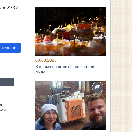
ел: 8-917-
 раздела
08.08.2026
В храмах состоится освящение
меда
л
ком