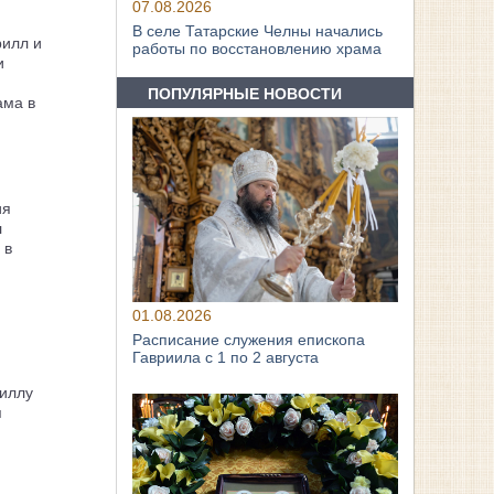
07.08.2026
В селе Татарские Челны начались
рилл и
работы по восстановлению храма
и
ПОПУЛЯРНЫЕ НОВОСТИ
ама в
ия
л
 в
01.08.2026
Расписание служения епископа
Гавриила с 1 по 2 августа
иллу
я