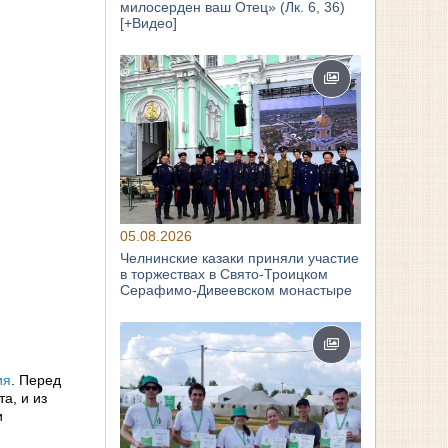
милосерден ваш Отец» (Лк. 6, 36)
[+Видео]
05.08.2026
Челнинские казаки приняли участие
в торжествах в Свято‑Троицком
Серафимо‑Дивеевском монастыре
ия
. Перед
а, и из
и