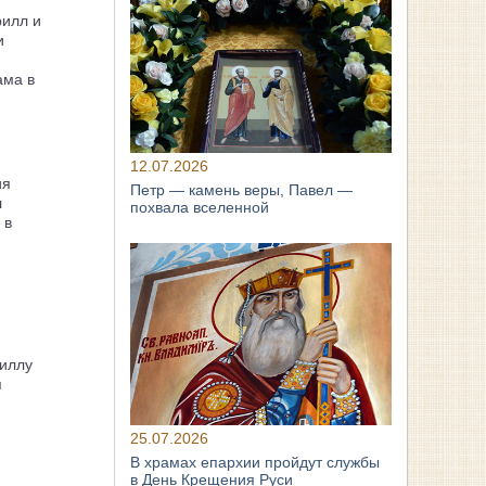
рилл и
и
ама в
12.07.2026
ия
Петр — камень веры, Павел —
л
похвала вселенной
 в
иллу
я
25.07.2026
В храмах епархии пройдут службы
в День Крещения Руси