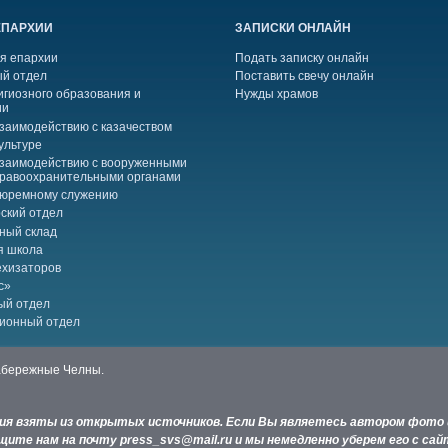
ЕПАРХИИ
ЗАПИСКИ ОНЛАЙН
я епархии
Подать записку онлайн
й отдел
Поставить свечу онлайн
игиозного образования и
Нужды храмов
ии
взаимодействию с казачеством
ультуре
взаимодействию с вооруженными
правоохранительными органами
тюремному служению
ский отдел
ный склад
я школа
ехизаторов
с»
ый отдел
ионный отдел
Набережные Челны.
ния взяты из открытых источников. Если Вы являетесь автором фото 
ите нам на почту press_svs@mail.ru и мы немедленно уберем его с сай