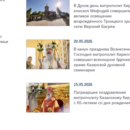
В Духов день митрополит Ки
епископ Мефодий совершил
великое освящение
возрождённого Троицкого хр
селе Верхний Багряж
о
20.05.2026
емьи
В канун праздника Вознесен
Господня митрополит Кирил
совершил всенощное бдение
храме Казанской духовной
семинарии
15.05.2026
Патриаршее поздравление
митрополиту Казанскому Кир
с 65-летием со дня рождени