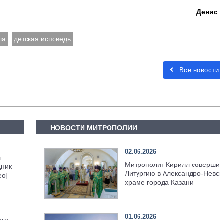
Денис
ла
детская исповедь
Все новости
НОВОСТИ МИТРОПОЛИИ
02.06.2026
л
Митрополит Кирилл соверши
дник
Литургию в Александро-Невс
ео]
храме города Казани
01.06.2026
ого