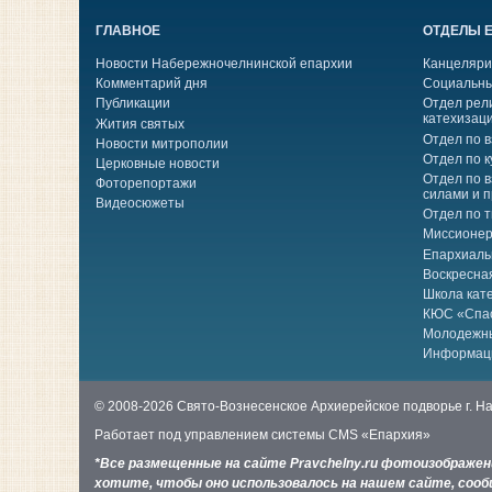
ГЛАВНОЕ
ОТДЕЛЫ 
Новости Набережночелнинской епархии
Канцеляри
Комментарий дня
Социальны
Публикации
Отдел рел
катехизац
Жития святых
Отдел по 
Новости митрополии
Отдел по к
Церковные новости
Отдел по 
Фоторепортажи
силами и 
Видеосюжеты
Отдел по 
Миссионер
Епархиаль
Воскресна
Школа кат
КЮС «Спа
Молодежн
Информац
© 2008-2026 Свято-Вознесенское Архиерейское подворье г. 
Работает под управлением системы
CMS «Епархия»
*Все размещенные на сайте Pravchelny.ru фотоизображе
хотите, чтобы оно использовалось на нашем сайте, сообщ