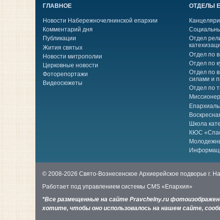
ГЛАВНОЕ
ОТДЕЛЫ 
Новости Набережночелнинской епархии
Канцеляри
Комментарий дня
Социальны
Публикации
Отдел рел
катехизац
Жития святых
Отдел по 
Новости митрополии
Отдел по к
Церковные новости
Отдел по 
Фоторепортажи
силами и 
Видеосюжеты
Отдел по 
Миссионер
Епархиаль
Воскресна
Школа кат
КЮС «Спа
Молодежн
Информац
© 2008-2026 Свято-Вознесенское Архиерейское подворье г. 
Работает под управлением системы
CMS «Епархия»
*Все размещенные на сайте Pravchelny.ru фотоизображе
хотите, чтобы оно использовалось на нашем сайте, сообщ