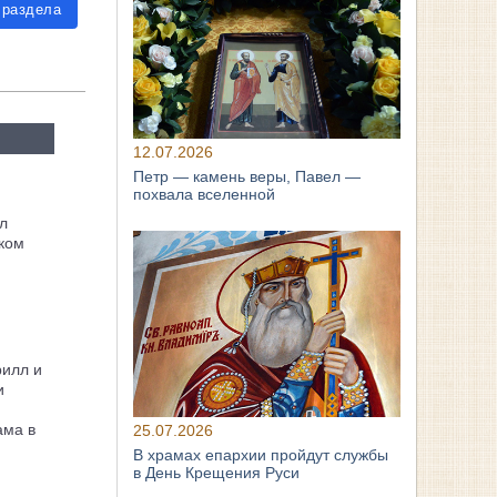
 раздела
12.07.2026
Петр — камень веры, Павел —
похвала вселенной
л
ком
рилл и
и
ама в
25.07.2026
В храмах епархии пройдут службы
в День Крещения Руси