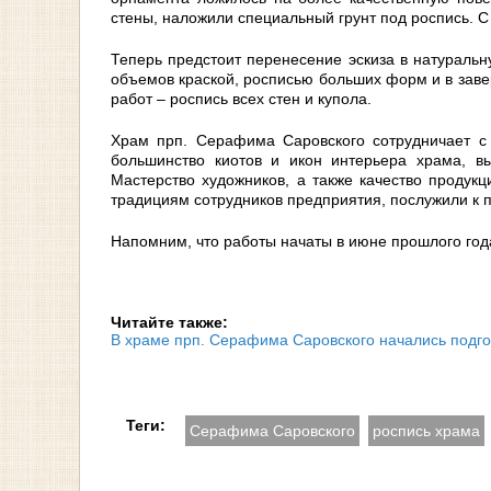
стены, наложили специальный грунт под роспись. С
Теперь предстоит перенесение эскиза в натуральн
объемов краской, росписью больших форм и в заве
работ – роспись всех стен и купола.
Храм прп. Серафима Саровского сотрудничает с
большинство киотов и икон интерьера храма, в
Мастерство художников, а также качество продук
традициям сотрудников предприятия, послужили к 
Напомним, что работы начаты в июне прошлого года
Читайте также:
В храме прп. Серафима Саровского начались подг
Теги:
Серафима Саровского
роспись храма