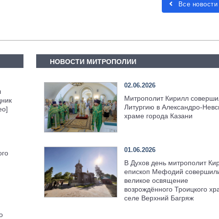
Все новости
НОВОСТИ МИТРОПОЛИИ
02.06.2026
л
Митрополит Кирилл соверши
дник
Литургию в Александро-Невс
ео]
храме города Казани
01.06.2026
ого
В Духов день митрополит Ки
епископ Мефодий совершил
великое освящение
возрождённого Троицкого хр
селе Верхний Багряж
о