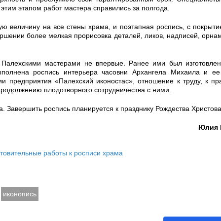
 этим этапом работ мастера справились за полгода.
ую величину на все стены храма, и поэтапная роспись, с покрыт
ршении более мелкая прорисовка деталей, ликов, надписей, орнам
 Палехскими мастерами не впервые. Ранее ими был изготовлен
ыполнена роспись интерьера часовни Архангела Михаила и ее 
ции предприятия «Палехский иконостас», отношение к труду, к п
продолжению плодотворного сотрудничества с ними.
. Завершить роспись планируется к празднику Рождества Христова 
Юлия
отовительные работы к росписи храма
иконопись