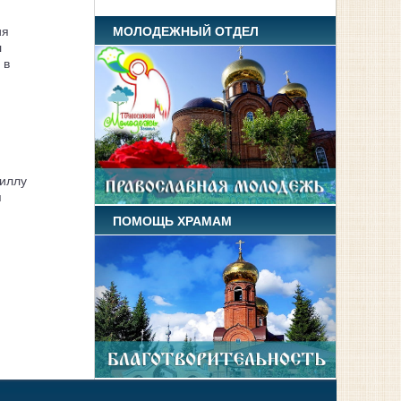
МОЛОДЕЖНЫЙ ОТДЕЛ
ия
л
 в
иллу
я
ПОМОЩЬ ХРАМАМ