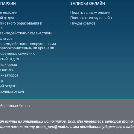
ЕПАРХИИ
ЗАПИСКИ ОНЛАЙН
я епархии
Подать записку онлайн
й отдел
Поставить свечу онлайн
игиозного образования и
Нужды храмов
ии
взаимодействию с казачеством
ультуре
взаимодействию с вооруженными
правоохранительными органами
тюремному служению
ский отдел
ный склад
я школа
ехизаторов
с»
ый отдел
ионный отдел
Набережные Челны.
ния взяты из открытых источников. Если Вы являетесь автором фото 
ите нам на почту press_svs@mail.ru и мы немедленно уберем его с сай