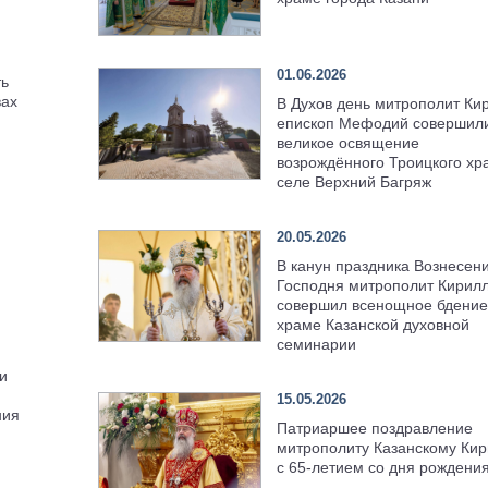
01.06.2026
ть
вах
В Духов день митрополит Ки
епископ Мефодий совершил
великое освящение
возрождённого Троицкого хр
селе Верхний Багряж
20.05.2026
В канун праздника Вознесен
Господня митрополит Кирил
совершил всенощное бдение
храме Казанской духовной
семинарии
и
15.05.2026
ния
Патриаршее поздравление
митрополиту Казанскому Кир
с 65-летием со дня рождени