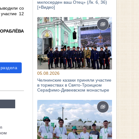
милосерден ваш Отец» (Лк. 6, 36)
[+Видео]
выводили со
 участие 12
КОРАБЛЁВА
 раздела
05.08.2026
Челнинские казаки приняли участие
в торжествах в Свято‑Троицком
Серафимо‑Дивеевском монастыре
л
ком