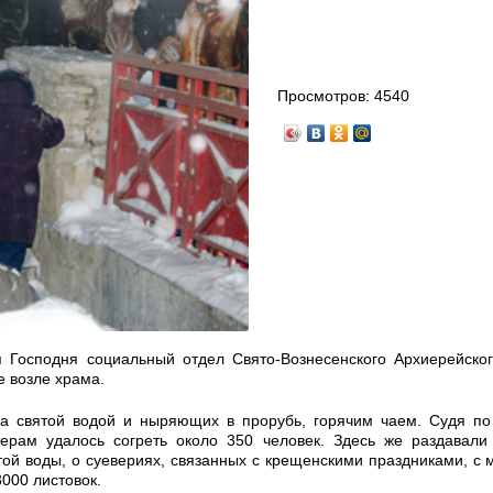
Просмотров:
4540
я Господня социальный отдел Свято-Вознесенского Архиерейско
е возле храма.
за святой водой и ныряющих в прорубь, горячим чаем. Судя по
терам удалось согреть около 350 человек. Здесь же раздавали
той воды, о суевериях, связанных с крещенскими праздниками, с 
000 листовок.