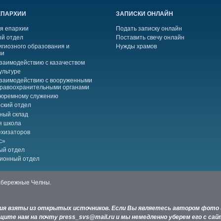
ЕПАРХИИ
ЗАПИСКИ ОНЛАЙН
я епархии
Подать записку онлайн
й отдел
Поставить свечу онлайн
игиозного образования и
Нужды храмов
ии
взаимодействию с казачеством
ультуре
взаимодействию с вооруженными
правоохранительными органами
тюремному служению
ский отдел
ный склад
я школа
ехизаторов
с»
ый отдел
ионный отдел
Набережные Челны.
ния взяты из открытых источников. Если Вы являетесь автором фото 
ите нам на почту press_svs@mail.ru и мы немедленно уберем его с сай