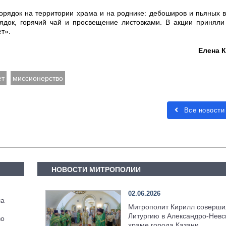
рядок на территории храма и на роднике: дебоширов и пьяных 
ядок, горячий чай и просвещение листовками. В акции приняли
ет».
Елена 
ет
миссионерство
Все новости
НОВОСТИ МИТРОПОЛИИ
02.06.2026
ла
Митрополит Кирилл соверши
Литургию в Александро-Невс
во
храме города Казани