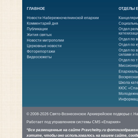
ГЛАВНОЕ
ОТДЕЛЫ 
Новости Набережночелнинской епархии
Канцеляри
Комментарий дня
Социальны
Публикации
Отдел рел
катехизац
Жития святых
Отдел по 
Новости митрополии
Отдел по к
Церковные новости
Отдел по 
Фоторепортажи
силами и 
Видеосюжеты
Отдел по 
Миссионер
Епархиаль
Воскресна
Школа кат
КЮС «Спа
Молодежн
Информац
© 2008-2026 Свято-Вознесенское Архиерейское подворье г. 
Работает под управлением системы
CMS «Епархия»
*Все размещенные на сайте Pravchelny.ru фотоизображе
хотите, чтобы оно использовалось на нашем сайте, сообщ