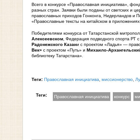
Всего в конкурсе «Православная инициатива», фонд
разных стран. Заявки были поданы от светских и це
православных приходов Гонконга, Нидерландов и По
«Православные тексты на китайском в приложения
Победителями конкурса от Татарстанской митропол
Алексеевском
, Федерация подводного спорта РТ 
Радонежского Казан
и с проектом «Ладья» — прав
Век»
с проектом «Путь» и
Михаило-Архангельски
библиотеку Татарстана».
Теги:
Православная инициатива
,
миссионерство
,
Л
Теги:
Православная инициатива
конкурс
ми