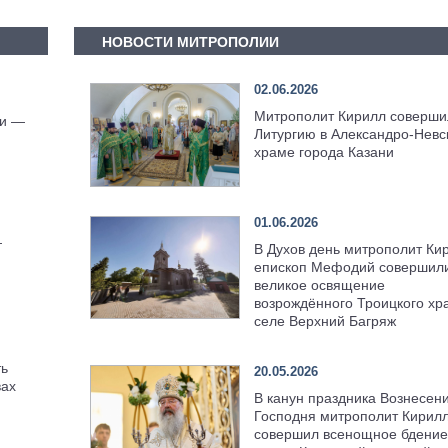
НОВОСТИ МИТРОПОЛИИ
02.06.2026
Митрополит Кирилл соверши
ии —
Литургию в Александро-Невс
храме города Казани
01.06.2026
—
В Духов день митрополит Ки
епископ Мефодий совершил
великое освящение
возрождённого Троицкого хр
селе Верхний Багряж
ть
20.05.2026
вах
В канун праздника Вознесен
Господня митрополит Кирил
совершил всенощное бдение