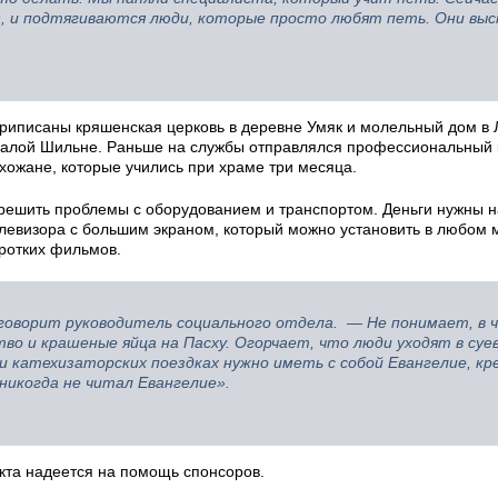
м, и подтягиваются люди, которые просто любят петь. Они вы
 приписаны кряшенская церковь в деревне Умяк и молельный дом в 
Малой Шильне. Раньше на службы отправлялся профессиональный
ихожане, которые учились при храме три месяца.
 решить проблемы с оборудованием и транспортом. Деньги нужны н
елевизора с большим экраном, который можно установить в любом 
оротких фильмов.
 говорит руководитель социального отдела. — Не понимает, в ч
о и крашеные яйца на Пасху. Огорчает, что люди уходят в суев
и катехизаторских поездках нужно иметь с собой Евангелие, к
никогда не читал Евангелие».
кта надеется на помощь спонсоров.