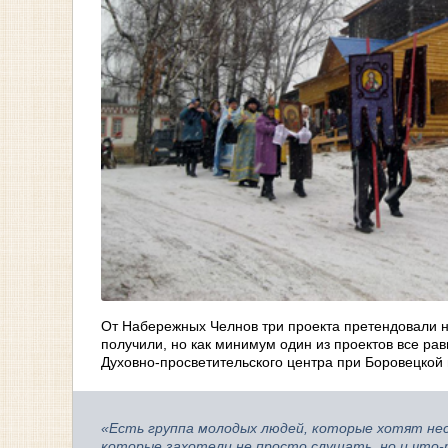
От Набережных Челнов три проекта претендовали н
получили, но как минимум один из проектов все ра
Духовно-просветительского центра при Боровецкой
«Есть группа молодых людей, которые хотят не
которые захотели не просто слушать, но и что-