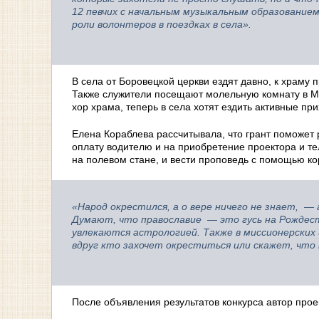
12 певчих с начальным музыкальным образование
роли волонтеров в поездках в села».
В села от Боровецкой церкви ездят давно, к храму
Также служители посещают молельную комнату в 
хор храма, теперь в села хотят ездить активные пр
Елена Кораблева рассчитывала, что грант поможет
оплату водителю и на приобретение проектора и т
на полевом стане, и вести проповедь с помощью к
«Народ окрестился, а о вере ничего не знает, —
Думают, что православие — это гусь на Рождеств
увлекаются астрологией. Также в миссионерских 
вдруг кто захочет окреститься или скажет, что 
После объявления результатов конкурса автор прое