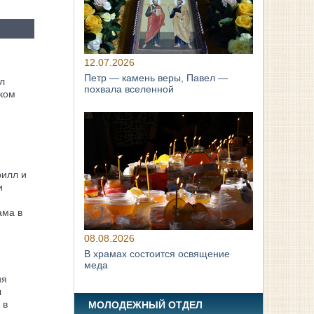
12.07.2026
Петр — камень веры, Павел —
л
похвала вселенной
ком
рилл и
и
ама в
08.08.2026
В храмах состоится освящение
меда
ия
л
 в
МОЛОДЕЖНЫЙ ОТДЕЛ