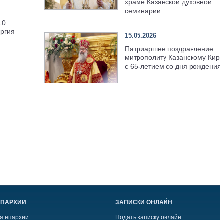
храме Казанской духовной
семинарии
10
ргия
15.05.2026
Патриаршее поздравление
митрополиту Казанскому Кир
с 65-летием со дня рождени
ЕПАРХИИ
ЗАПИСКИ ОНЛАЙН
я епархии
Подать записку онлайн