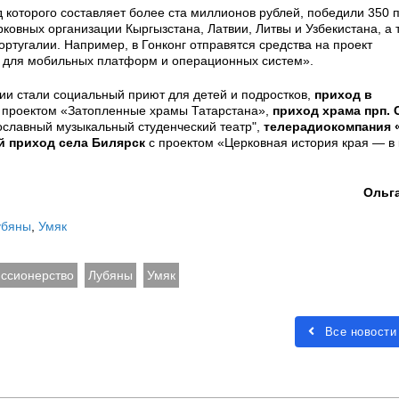
 которого составляет более ста миллионов рублей, победили 350 п
рковных организации Кыргызстана, Латвии, Литвы и Узбекистана, а 
ртугалии. Например, в Гонконг отправятся средства на проект
х для мобильных платформ и операционных систем».
ии стали социальный приют для детей и подростков,
приход в
с проектом «Затопленные храмы Татарстана»,
приход храма прп. 
ославный музыкальный студенческий театр",
телерадиокомпания
й приход села Билярск
с проектом «Церковная история края — в
Ольг
убяны
,
Умяк
ссионерство
Лубяны
Умяк
Все новости