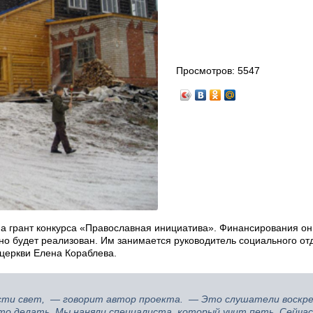
Просмотров:
5547
а грант конкурса «Православная инициатива». Финансирования он
вно будет реализован. Им занимается руководитель социального от
 церкви Елена Кораблева.
сти свет, — говорит автор проекта. — Это слушатели воскре
то делать. Мы наняли специалиста, который учит петь. Сейчас