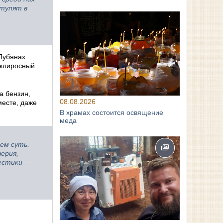
ступят в
Лубянах.
 клиросный
а бензин,
08.08.2026
месте, даже
В храмах состоится освящение
меда
ем суть.
ерия,
рестики —