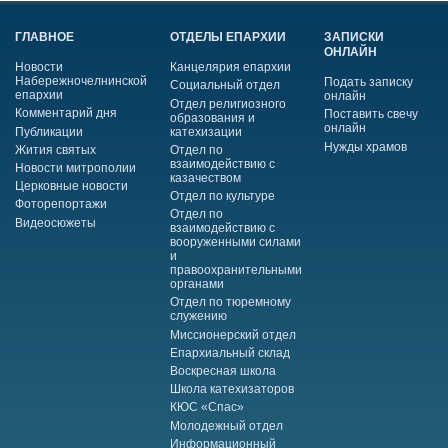
ГЛАВНОЕ
ОТДЕЛЫ ЕПАРХИИ
ЗАПИСКИ
ОНЛАЙН
Новости
Канцелярия епархии
Набережночелнинской
Подать записку
Социальный отдел
епархии
онлайн
Отдел религиозного
Комментарий дня
Поставить свечу
образования и
онлайн
Публикации
катехизации
Нужды храмов
Жития святых
Отдел по
взаимодействию с
Новости митрополии
казачеством
Церковные новости
Отдел по культуре
Фоторепортажи
Отдел по
Видеосюжеты
взаимодействию с
вооруженными силами
и
правоохранительными
органами
Отдел по тюремному
служению
Миссионерский отдел
Епархиальный склад
Воскресная школа
Школа катехизаторов
КЮС «Спас»
Молодежный отдел
Информационный