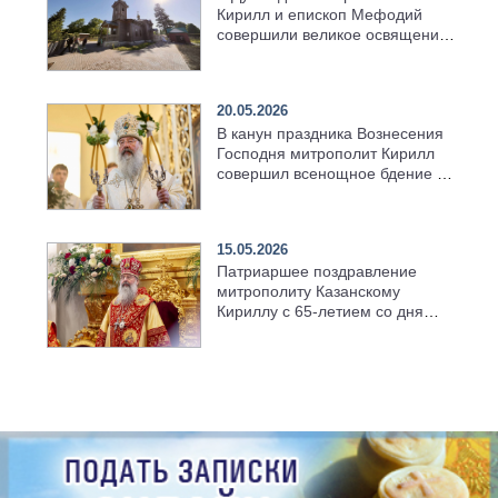
Кирилл и епископ Мефодий
совершили великое освящение
возрождённого Троицкого
храма в селе Верхний Багряж
20.05.2026
В канун праздника Вознесения
Господня митрополит Кирилл
совершил всенощное бдение в
храме Казанской духовной
семинарии
15.05.2026
Патриаршее поздравление
митрополиту Казанскому
Кириллу с 65-летием со дня
рождения