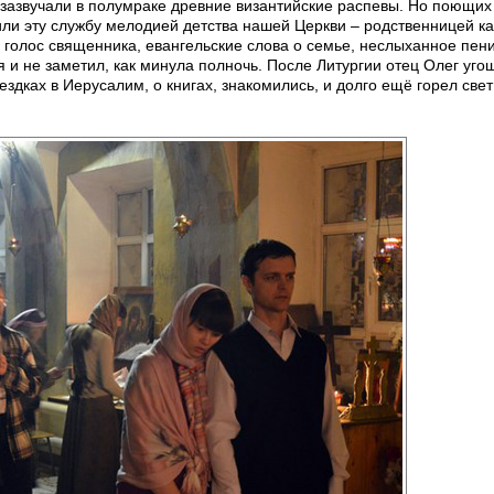
зазвучали в полумраке древние византийские распевы. Но поющих
или эту службу мелодией детства нашей Церкви – родственницей к
олос священника, евангельские слова о семье, неслыханное пение
и не заметил, как минула полночь. После Литургии отец Олег уго
здках в Иерусалим, о книгах, знакомились, и долго ещё горел свет