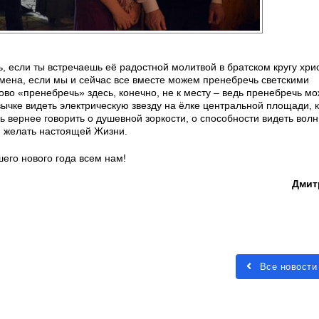
, если ты встречаешь её радостной молитвой в братском кругу хри
ремена, если мы и сейчас все вместе можем пренебречь светскими
во «пренебречь» здесь, конечно, не к месту – ведь пренебречь мо
вычке видеть электрическую звезду на ёлке центральной площади, 
сь вернее говорить о душевной зоркости, о способности видеть вол
, желать настоящей Жизни.
ошего нового года всем нам!
Дмит
Все новости