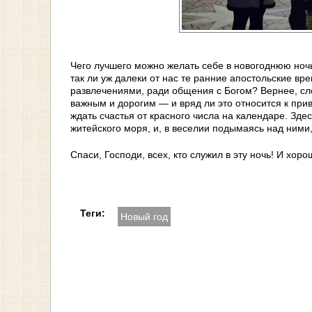
Чего лучшего можно желать себе в новогоднюю ночь
так ли уж далеки от нас те ранние апостольские в
развлечениями, ради общения с Богом? Вернее, сло
важным и дорогим — и вряд ли это относится к при
ждать счастья от красного числа на календаре. Зде
житейского моря, и, в веселии подымаясь над ними
Спаси, Господи, всех, кто служил в эту ночь! И хор
Теги:
Новый год