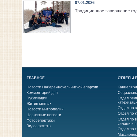
07.01.2026
Традиционное завершение го
ГЛАВНОЕ
ОТДЕЛЫ 
Новости Набережночелнинской епархии
Канцеляри
Комментарий дня
Социальны
Публикации
Отдел рел
катехизац
Жития святых
Отдел по 
Новости митрополии
Отдел по к
Церковные новости
Отдел по 
Фоторепортажи
силами и 
Видеосюжеты
Отдел по 
Миссионер