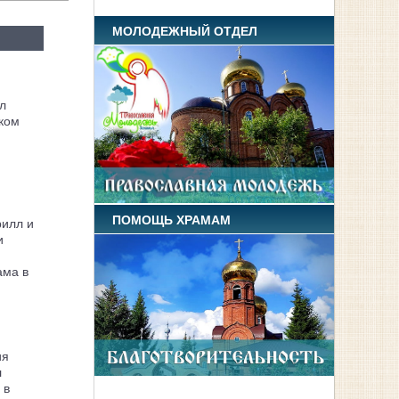
МОЛОДЕЖНЫЙ ОТДЕЛ
л
ком
ПОМОЩЬ ХРАМАМ
рилл и
и
ама в
ия
л
 в