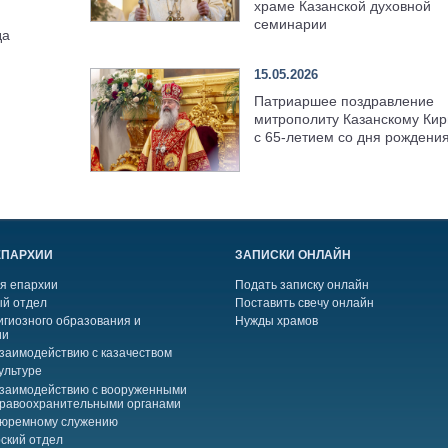
храме Казанской духовной
семинарии
да
15.05.2026
Патриаршее поздравление
митрополиту Казанскому Кир
с 65-летием со дня рождени
ЕПАРХИИ
ЗАПИСКИ ОНЛАЙН
я епархии
Подать записку онлайн
й отдел
Поставить свечу онлайн
игиозного образования и
Нужды храмов
ии
взаимодействию с казачеством
ультуре
взаимодействию с вооруженными
правоохранительными органами
тюремному служению
ский отдел