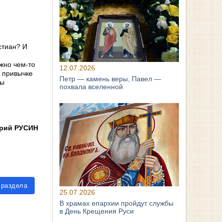
стиан? И
жно чем-то
12.07.2026
к привычке
Петр — камень веры, Павел —
ны
похвала вселенной
рий РУСИН
 раздела
25.07.2026
В храмах епархии пройдут службы
в День Крещения Руси