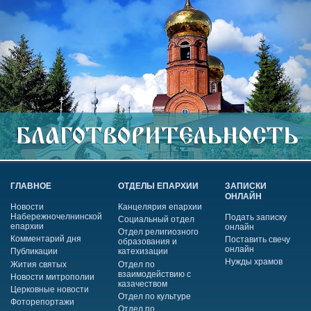
ГЛАВНОЕ
ОТДЕЛЫ ЕПАРХИИ
ЗАПИСКИ
ОНЛАЙН
Новости
Канцелярия епархии
Набережночелнинской
Подать записку
Социальный отдел
епархии
онлайн
Отдел религиозного
Комментарий дня
Поставить свечу
образования и
онлайн
Публикации
катехизации
Нужды храмов
Жития святых
Отдел по
взаимодействию с
Новости митрополии
казачеством
Церковные новости
Отдел по культуре
Фоторепортажи
Отдел по