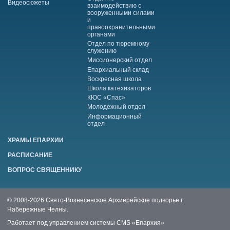
Видеосюжеты
взаимодействию с
вооруженными силами
и
правоохранительными
органами
Отдел по тюремному
служению
Миссионерский отдел
Епархиальный склад
Воскресная школа
Школа катехизаторов
КЮС «Спас»
Молодежный отдел
Информационный
отдел
ХРАМЫ ЕПАРХИИ
РАСПИСАНИЕ
ВОПРОС СВЯЩЕННИКУ
© 2008-2026 Свято-Вознесенское Архиерейское подворье г.
Набережные Челны.
Работает под управлением системы
CMS «Епархия»