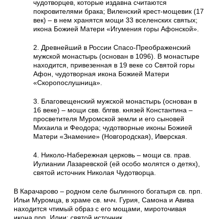
чудотворцев, которые издавна считаются
покровителями брака; Виленский крест-мощевик (17
век) – в нем хранятся мощи 33 вселенских святых;
икона Божией Матери «Игумения горы Афонской».
2. Древнейший в России Спасо-Преображенский
мужской монастырь (основан в 1096). В монастыре
находится, привезенная в 19 веке со Святой горы
Афон, чудотворная икона Божией Матери
«Скоропослушница».
3. Благовещенский мужской монастырь (основан в
16 веке) – мощи свв. блгвв. князей Константина –
просветителя Муромской земли и его сыновей
Михаила и Феодора; чудотворные иконы Божией
Матери «Знамение» (Новгородская), Иверская.
4. Николо-Набережная церковь – мощи св. прав.
Иулиании Лазаревской (ей особо молятся о детях),
святой источник Николая Чудотворца.
В Карачарово – родном селе былинного богатыря св. прп.
Ильи Муромца, в храме св. мчч. Гурия, Самона и Авива
находится чтимый образ с его мощами, мироточивая
икона прп. Илии; святой источник.