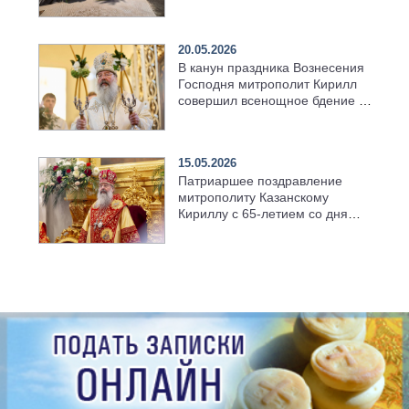
возрождённого Троицкого
храма в селе Верхний Багряж
20.05.2026
В канун праздника Вознесения
Господня митрополит Кирилл
совершил всенощное бдение в
храме Казанской духовной
семинарии
15.05.2026
Патриаршее поздравление
митрополиту Казанскому
Кириллу с 65-летием со дня
рождения