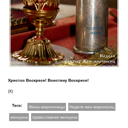
Христос Воскресе! Воистину Воскресе!
(К)
Теги:
Жены-мироночицы
Неделя жен-мироносиц
женщина
православная женщина