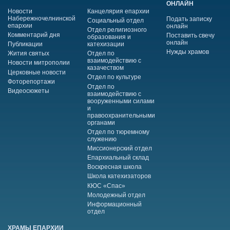
ОНЛАЙН
Новости
Канцелярия епархии
Набережночелнинской
Подать записку
Социальный отдел
епархии
онлайн
Отдел религиозного
Комментарий дня
Поставить свечу
образования и
онлайн
Публикации
катехизации
Нужды храмов
Жития святых
Отдел по
взаимодействию с
Новости митрополии
казачеством
Церковные новости
Отдел по культуре
Фоторепортажи
Отдел по
Видеосюжеты
взаимодействию с
вооруженными силами
и
правоохранительными
органами
Отдел по тюремному
служению
Миссионерский отдел
Епархиальный склад
Воскресная школа
Школа катехизаторов
КЮС «Спас»
Молодежный отдел
Информационный
отдел
ХРАМЫ ЕПАРХИИ