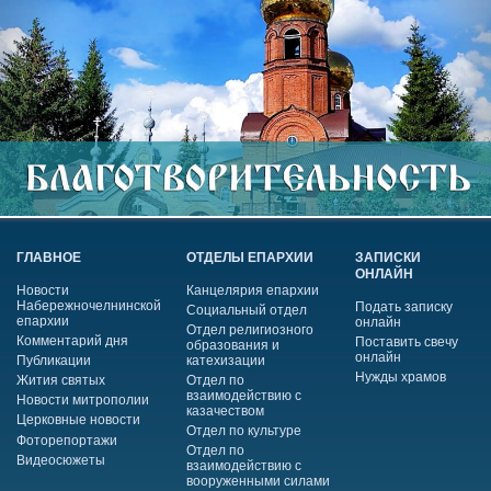
ГЛАВНОЕ
ОТДЕЛЫ ЕПАРХИИ
ЗАПИСКИ
ОНЛАЙН
Новости
Канцелярия епархии
Набережночелнинской
Подать записку
Социальный отдел
епархии
онлайн
Отдел религиозного
Комментарий дня
Поставить свечу
образования и
онлайн
Публикации
катехизации
Нужды храмов
Жития святых
Отдел по
взаимодействию с
Новости митрополии
казачеством
Церковные новости
Отдел по культуре
Фоторепортажи
Отдел по
Видеосюжеты
взаимодействию с
вооруженными силами