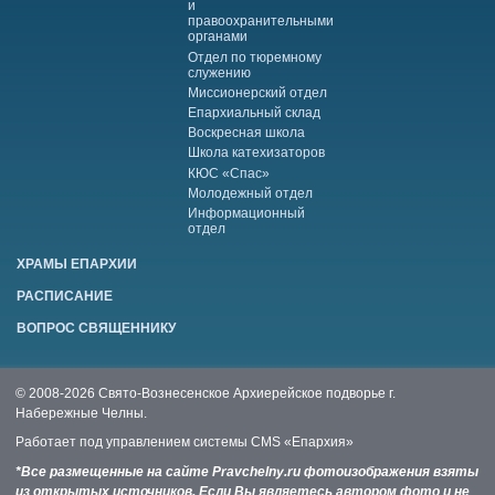
и
правоохранительными
органами
Отдел по тюремному
служению
Миссионерский отдел
Епархиальный склад
Воскресная школа
Школа катехизаторов
КЮС «Спас»
Молодежный отдел
Информационный
отдел
ХРАМЫ ЕПАРХИИ
РАСПИСАНИЕ
ВОПРОС СВЯЩЕННИКУ
© 2008-2026 Свято-Вознесенское Архиерейское подворье г.
Набережные Челны.
Работает под управлением системы
CMS «Епархия»
*Все размещенные на сайте Pravchelny.ru фотоизображения взяты
из открытых источников. Если Вы являетесь автором фото и не