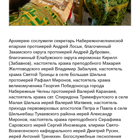
Архиерею сослужили секретарь Набережночелнинской
епархии протоиерей Андрей Лосык, благочинный
Закамского округа протоиерей Андрей Дубровин,
благочинный Елабужского округа иеромонах Кирилл
(Забавнов), настоятель храма преподобного Макария
Желтоводского иерей Владимир Забалуев, настоятель
храма Святой Троицы в селе Большая Шильна
протоиерей Рафаил Миронов, настоятель храма
великомученика Георгия Победоносца города
Набережные Челны протоиерей Валерий Каранаев,
настоятель храма свт. Спиридона Тримифунтского в селе
Малая Шильна иерей Валерий Матвеев, настоятель
прихода первоверховых апостолов Петра и Павла в селе
Шильнебаш Тукаевского района иерей Александр
Миронов, настоятель храма преподобного Серафима
Саровского иерей Сергий Иноземцев, клирики Свято-
Вознесенского кафедрального иерей Дмитрий Русин,
иерей Антоний Тренихин. Богослужебные песнопения