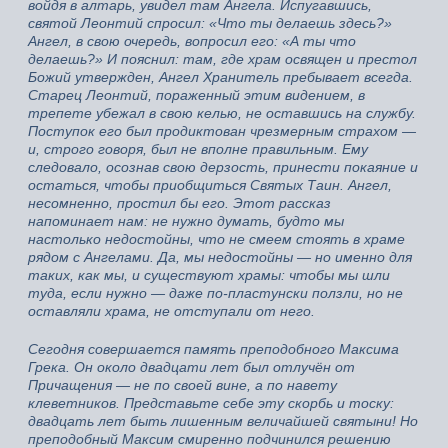
войдя в алтарь, увидел там Ангела. Испугавшись,
святой Леонтий спросил: «Что ты делаешь здесь?»
Ангел, в свою очередь, вопросил его: «А ты что
делаешь?» И пояснил: там, где храм освящен и престол
Божий утвержден, Ангел Хранитель пребывает всегда.
Старец Леонтий, пораженный этим видением, в
трепете убежал в свою келью, не оставшись на службу.
Поступок его был продиктован чрезмерным страхом —
и, строго говоря, был не вполне правильным. Ему
следовало, осознав свою дерзость, принести покаяние и
остаться, чтобы приобщиться Святых Таин. Ангел,
несомненно, простил бы его. Этот рассказ
напоминает нам: не нужно думать, будто мы
настолько недостойны, что не смеем стоять в храме
рядом с Ангелами. Да, мы недостойны — но именно для
таких, как мы, и существуют храмы: чтобы мы шли
туда, если нужно — даже по-пластунски ползли, но не
оставляли храма, не отступали от него.
Сегодня совершается память преподобного Максима
Грека. Он около двадцати лет был отлучён от
Причащения — не по своей вине, а по навету
клеветников. Представьте себе эту скорбь и тоску:
двадцать лет быть лишенным величайшей святыни! Но
преподобный Максим смиренно подчинился решению