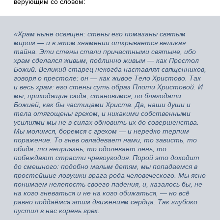
верующим со словом:
«Храм ныне освящен: стены его помазаны святым
миром — и в этом знамении открывается великая
тайна. Эти стены стали причастными святыне, ибо
храм сделался живым, подлинно живым — как Престол
Божий. Великий старец некогда наставлял священников,
говоря о престоле: он — как живое Тело Христово. Так
и весь храм: его стены суть образ Плоти Христовой. И
мы, приходящие сюда, становимся, по благодати
Божией, как бы частицами Христа. Да, наши души и
тела отягощены грехом, и никакими собственными
усилиями мы не в силах обновить их до совершенства.
Мы молимся, боремся с грехом — и нередко терпим
поражение. То гнев овладевает нами, то зависть, то
обида, то неприязнь; то одолевает лень, то
побеждают страсти чревоугодия. Порой это доходит
до смешного: подобно малым детям, мы попадаемся в
простейшие ловушки врага рода человеческого. Мы ясно
понимаем нелепость своего падения, и, казалось бы, не
на кого гневаться и не на кого обижаться, — но всё
равно поддаёмся этим движениям сердца. Так глубоко
пустил в нас корень грех.