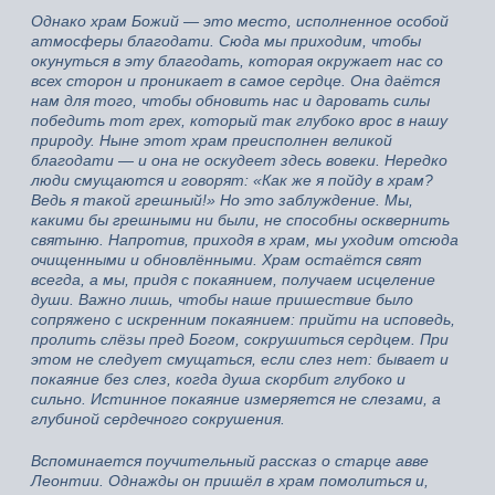
Однако храм Божий — это место, исполненное особой
атмосферы благодати. Сюда мы приходим, чтобы
окунуться в эту благодать, которая окружает нас со
всех сторон и проникает в самое сердце. Она даётся
нам для того, чтобы обновить нас и даровать силы
победить тот грех, который так глубоко врос в нашу
природу. Ныне этот храм преисполнен великой
благодати — и она не оскудеет здесь вовеки. Нередко
люди смущаются и говорят: «Как же я пойду в храм?
Ведь я такой грешный!» Но это заблуждение. Мы,
какими бы грешными ни были, не способны осквернить
святыню. Напротив, приходя в храм, мы уходим отсюда
очищенными и обновлёнными. Храм остаётся свят
всегда, а мы, придя с покаянием, получаем исцеление
души. Важно лишь, чтобы наше пришествие было
сопряжено с искренним покаянием: прийти на исповедь,
пролить слёзы пред Богом, сокрушиться сердцем. При
этом не следует смущаться, если слез нет: бывает и
покаяние без слез, когда душа скорбит глубоко и
сильно. Истинное покаяние измеряется не слезами, а
глубиной сердечного сокрушения.
Вспоминается поучительный рассказ о старце авве
Леонтии. Однажды он пришёл в храм помолиться и,