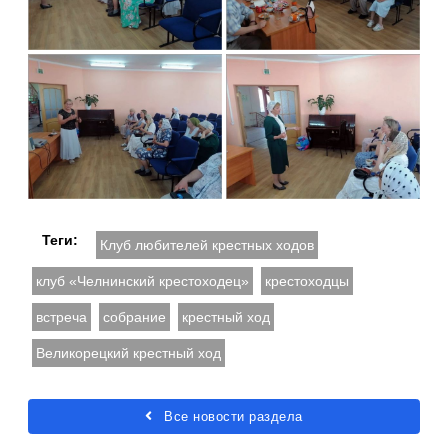
Теги:
Клуб любителей крестных ходов
клуб «Челнинский крестоходец»
крестоходцы
встреча
собрание
крестный ход
Великорецкий крестный ход
Все новости раздела