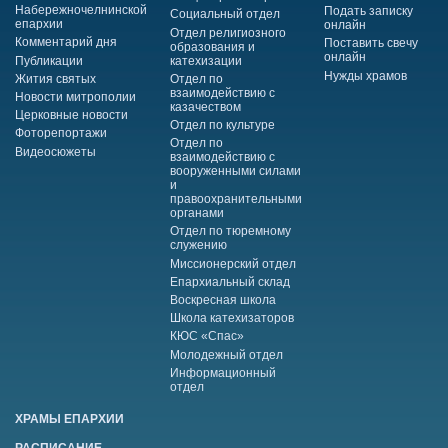
Набережночелнинской
Подать записку
Социальный отдел
епархии
онлайн
Отдел религиозного
Комментарий дня
Поставить свечу
образования и
онлайн
Публикации
катехизации
Нужды храмов
Жития святых
Отдел по
взаимодействию с
Новости митрополии
казачеством
Церковные новости
Отдел по культуре
Фоторепортажи
Отдел по
Видеосюжеты
взаимодействию с
вооруженными силами
и
правоохранительными
органами
Отдел по тюремному
служению
Миссионерский отдел
Епархиальный склад
Воскресная школа
Школа катехизаторов
КЮС «Спас»
Молодежный отдел
Информационный
отдел
ХРАМЫ ЕПАРХИИ
РАСПИСАНИЕ