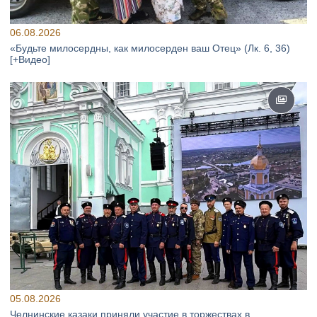
06.08.2026
«Будьте милосердны, как милосерден ваш Отец» (Лк. 6, 36)
[+Видео]
05.08.2026
Челнинские казаки приняли участие в торжествах в