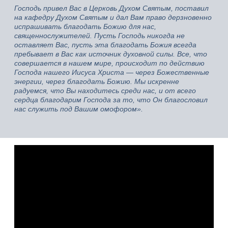
Господь привел Вас в Церковь Духом Святым, поставил
на кафедру Духом Святым и дал Вам право дерзновенно
испрашивать благодать Божию для нас,
священнослужителей. Пусть Господь никогда не
оставляет Вас, пусть эта благодать Божия всегда
пребывает в Вас как источник духовной силы. Все, что
совершается в нашем мире, происходит по действию
Господа нашего Иисуса Христа — через Божественные
энергии, через благодать Божию. Мы искренне
радуемся, что Вы находитесь среди нас, и от всего
сердца благодарим Господа за то, что Он благословил
нас служить под Вашим омофором».