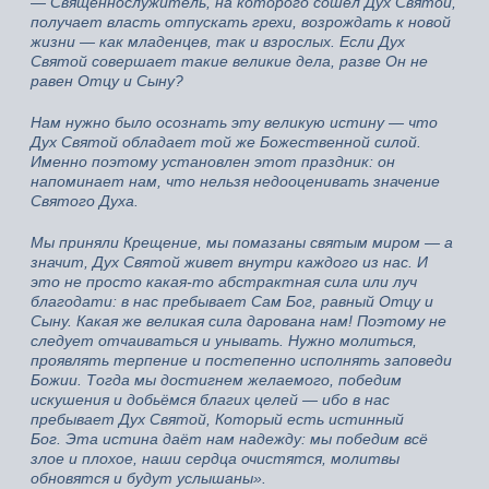
— Священнослужитель, на которого сошёл Дух Святой,
получает власть отпускать грехи, возрождать к новой
жизни — как младенцев, так и взрослых. Если Дух
Святой совершает такие великие дела, разве Он не
равен Отцу и Сыну?
Нам нужно было осознать эту великую истину — что
Дух Святой обладает той же Божественной силой.
Именно поэтому установлен этот праздник: он
напоминает нам, что нельзя недооценивать значение
Святого Духа.
Мы приняли Крещение, мы помазаны святым миром — а
значит, Дух Святой живет внутри каждого из нас. И
это не просто какая‑то абстрактная сила или луч
благодати: в нас пребывает Сам Бог, равный Отцу и
Сыну. Какая же великая сила дарована нам! Поэтому не
следует отчаиваться и унывать. Нужно молиться,
проявлять терпение и постепенно исполнять заповеди
Божии. Тогда мы достигнем желаемого, победим
искушения и добьёмся благих целей — ибо в нас
пребывает Дух Святой, Который есть истинный
Бог. Эта истина даёт нам надежду: мы победим всё
злое и плохое, наши сердца очистятся, молитвы
обновятся и будут услышаны».