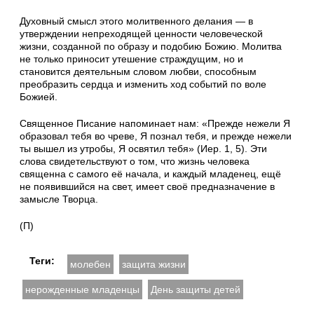
Духовный смысл этого молитвенного делания — в
утверждении непреходящей ценности человеческой
жизни, созданной по образу и подобию Божию. Молитва
не только приносит утешение страждущим, но и
становится деятельным словом любви, способным
преобразить сердца и изменить ход событий по воле
Божией.
Священное Писание напоминает нам: «Прежде нежели Я
образовал тебя во чреве, Я познал тебя, и прежде нежели
ты вышел из утробы, Я освятил тебя» (Иер. 1, 5). Эти
слова свидетельствуют о том, что жизнь человека
священна с самого её начала, и каждый младенец, ещё
не появившийся на свет, имеет своё предназначение в
замысле Творца.
(П)
Теги:
молебен
защита жизни
нерожденные младенцы
День защиты детей