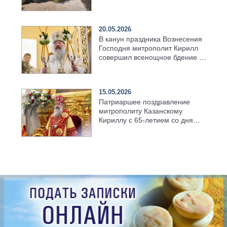
возрождённого Троицкого
храма в селе Верхний Багряж
20.05.2026
В канун праздника Вознесения
Господня митрополит Кирилл
совершил всенощное бдение в
храме Казанской духовной
семинарии
15.05.2026
Патриаршее поздравление
митрополиту Казанскому
Кириллу с 65-летием со дня
рождения