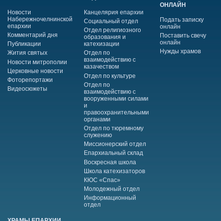
ОНЛАЙН
Новости
Канцелярия епархии
Набережночелнинской
Подать записку
Социальный отдел
епархии
онлайн
Отдел религиозного
Комментарий дня
Поставить свечу
образования и
онлайн
Публикации
катехизации
Нужды храмов
Жития святых
Отдел по
взаимодействию с
Новости митрополии
казачеством
Церковные новости
Отдел по культуре
Фоторепортажи
Отдел по
Видеосюжеты
взаимодействию с
вооруженными силами
и
правоохранительными
органами
Отдел по тюремному
служению
Миссионерский отдел
Епархиальный склад
Воскресная школа
Школа катехизаторов
КЮС «Спас»
Молодежный отдел
Информационный
отдел
ХРАМЫ ЕПАРХИИ